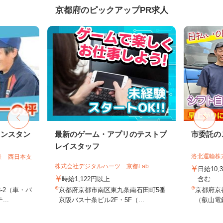
京都府のピックアップPR求人
リンスタン
最新のゲーム・アプリのテストプ
市委託の
レイスタッフ
洛北運輸株
社 西日本支
株式会社デジタルハーツ 京都Lab.
日給10,
時給1,122円以上
含む
-2（車・バ
京都府京都市南区東九条南石田町5番
京都府京
..
京阪バス十条ビル2F・5F（...
（叡山電