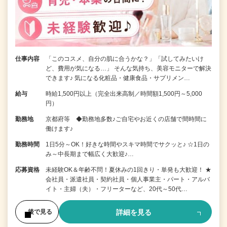
仕事内容
「このコスメ、自分の肌に合うかな？」「試してみたいけ
ど、費用が気になる…」 そんな気持ち、美容モニターで解決
できます♪ 気になる化粧品・健康食品・サプリメン…
給与
時給1,500円以上（完全出来高制／時間額1,500円～5,000
円）
勤務地
京都府等 ◆勤務地多数♪ご自宅やお近くの店舗で間時間に
働けます♪
勤務時間
1日5分～OK！好きな時間やスキマ時間でサクッと♪ ☆1日の
み～中長期まで幅広く大歓迎♪…
応募資格
未経験OK＆年齢不問！夏休みの1回きり・単発も大歓迎！ ★
会社員・派遣社員・契約社員・個人事業主・パート・アルバ
イト・主婦（夫）・フリーターなど、20代～50代…
詳細を見る
後で見る