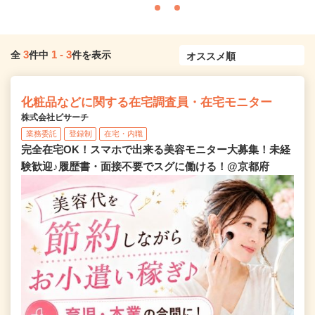
3
1
-
3
全
件中
件を表示
化粧品などに関する在宅調査員・在宅モニター
株式会社ビサーチ
業務委託
登録制
在宅・内職
完全在宅OK！スマホで出来る美容モニター大募集！未経
験歓迎♪履歴書・面接不要でスグに働ける！@京都府