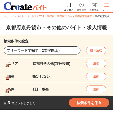
後で見る
閲覧履歴
会員登録
メニュー
クリエイトバイト・パート求人TOP
＞
京都府
＞
京都府その他
＞
京都府京丹後市
＞
京都府京丹後市
京都府京丹後市・その他のバイト・求人情報
検索条件の設定
絞り込む
エリア
京都府その他(京丹後市)
選択
職種
指定しない
選択
条件
1日・単発
選択
3
検索条件を保存
全
件ヒットしました