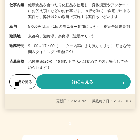
仕事内容
健康食品を食べたり化粧品を使用し、身体測定やアンケート
にお答え頂くなどのお仕事です。 来所が無くご自宅で出来る
案件や、弊社以外の場所で実施する案件もございます…
給与
5,000円以上（1回のモニター参加につき） ※完全出来高制
勤務地
京都府、滋賀県、奈良県《近畿エリア》
勤務時間
9：00～17：00（モニター内容により異なります） 好きな時
間＆タイミングで勤務OK！…
応募資格
治験未経験OK 18歳以上であれば初めての方も安心して始
められます！
詳細を見る
後で見る
更新日： 2026/07/21 掲載終了日： 2026/11/13
1