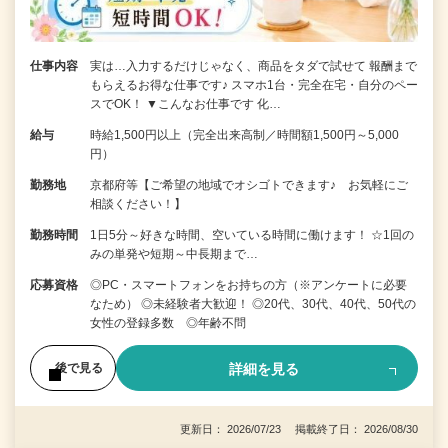
仕事内容
実は…入力するだけじゃなく、商品をタダで試せて 報酬まで
もらえるお得な仕事です♪ スマホ1台・完全在宅・自分のペー
スでOK！ ▼こんなお仕事です 化…
給与
時給1,500円以上（完全出来高制／時間額1,500円～5,000
円）
勤務地
京都府等【ご希望の地域でオシゴトできます♪ お気軽にご
相談ください！】
勤務時間
1日5分～好きな時間、空いている時間に働けます！ ☆1回の
みの単発や短期～中長期まで…
応募資格
◎PC・スマートフォンをお持ちの方（※アンケートに必要
なため） ◎未経験者大歓迎！ ◎20代、30代、40代、50代の
女性の登録多数 ◎年齢不問
詳細を見る
後で見る
更新日： 2026/07/23 掲載終了日： 2026/08/30