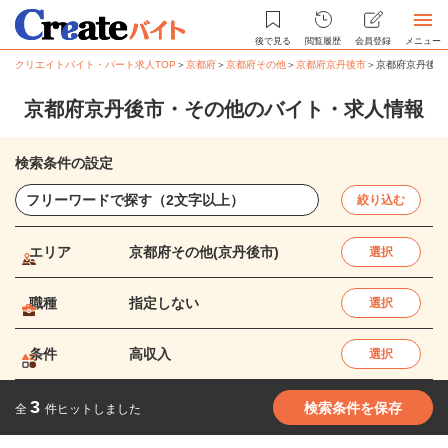
後で見る
閲覧履歴
会員登録
メニュー
クリエイトバイト・パート求人TOP
＞
京都府
＞
京都府その他
＞
京都府京丹後市
＞
京都府京丹後市
京都府京丹後市・その他のバイト・求人情報
検索条件の設定
絞り込む
エリア
京都府その他(京丹後市)
選択
職種
指定しない
選択
条件
高収入
選択
3
検索条件を保存
全
件ヒットしました