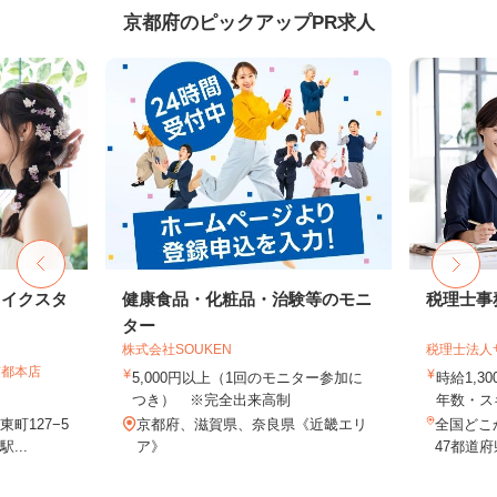
京都府のピックアップPR求人
メイクスタ
健康食品・化粧品・治験等のモニ
税理士事
ター
株式会社SOUKEN
税理士法人
京都本店
5,000円以上（1回のモニター参加に
時給1,3
つき） ※完全出来高制
年数・ス
町127−5
京都府、滋賀県、奈良県《近畿エリ
全国どこ
...
ア》
47都道