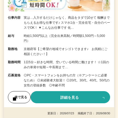
仕事内容
実は…入力するだけじゃなく、商品をタダで試せて 報酬まで
もらえるお得な仕事です♪ スマホ1台・完全在宅・自分のペー
スでOK！ ▼こんなお仕事です 化…
給与
時給1,500円以上（完全出来高制／時間額1,500円～5,000
円）
勤務地
京都府等【ご希望の地域でオシゴトできます♪ お気軽にご
相談ください！】
勤務時間
1日5分～好きな時間、空いている時間に働けます！ ☆1回の
みの単発や短期～中長期まで…
応募資格
◎PC・スマートフォンをお持ちの方（※アンケートに必要
なため） ◎未経験者大歓迎！ ◎20代、30代、40代、50代の
女性の登録多数 ◎年齢不問
詳細を見る
後で見る
更新日： 2026/07/23 掲載終了日： 2026/08/30