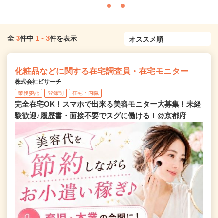
3
1
-
3
全
件中
件を表示
化粧品などに関する在宅調査員・在宅モニター
株式会社ビサーチ
業務委託
登録制
在宅・内職
完全在宅OK！スマホで出来る美容モニター大募集！未経
験歓迎♪履歴書・面接不要でスグに働ける！@京都府