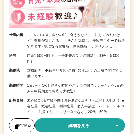
仕事内容
「このコスメ、自分の肌に合うかな？」「試してみたいけ
ど、費用が気になる…」 そんな気持ち、美容モニターで解決
できます♪ 気になる化粧品・健康食品・サプリメン…
給与
時給1,500円以上（完全出来高制／時間額1,500円～5,000
円）
勤務地
京都府等 ◆勤務地多数♪ご自宅やお近くの店舗で間時間に
働けます♪
勤務時間
1日5分～OK！好きな時間やスキマ時間でサクッと♪ ☆1日の
み～中長期まで幅広く大歓迎♪…
応募資格
未経験OK＆年齢不問！夏休みの1回きり・単発も大歓迎！ ★
会社員・派遣社員・契約社員・個人事業主・パート・アルバ
イト・主婦（夫）・フリーターなど、20代～50代…
詳細を見る
後で見る