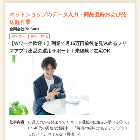
ネットショップのデータ入力・商品登録および発
送軽作業
合同会社Re Start
業務委託
在宅・内職
【Wワーク歓迎！】副業で月15万円前後を見込めるフリ
マアプリ出品の運用サポート！未経験／在宅OK
仕事内容
出品入力から発送まで！ ネット通販の仕組みが学べる◎ ＼2
0〜40代の男性が活躍中／ 「毎月の給料に“あと少し”プラス
したい！」 ⇒そんな〈目標〉を…