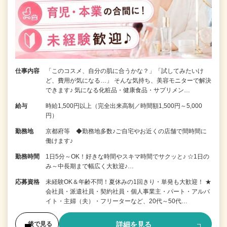
仕事内容
「このコスメ、自分の肌に合うかな？」「試してみたいけ
ど、費用が気になる…」 そんな気持ち、美容モニターで解決
できます♪ 気になる化粧品・健康食品・サプリメン…
給与
時給1,500円以上（完全出来高制／時間額1,500円～5,000
円）
勤務地
京都府等 ◆勤務地多数♪ご自宅やお近くの店舗で間時間に
働けます♪
勤務時間
1日5分～OK！好きな時間やスキマ時間でサクッと♪ ☆1日の
み～中長期まで幅広く大歓迎♪…
応募資格
未経験OK＆年齢不問！夏休みの1回きり・単発も大歓迎！ ★
会社員・派遣社員・契約社員・個人事業主・パート・アルバ
イト・主婦（夫）・フリーターなど、20代～50代…
詳細を見る
後で見る