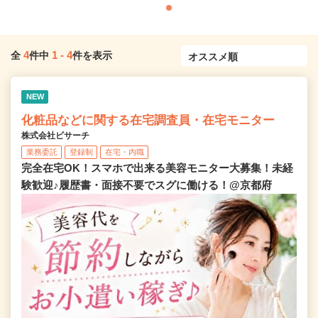
4
1
-
4
全
件中
件を表示
NEW
化粧品などに関する在宅調査員・在宅モニター
株式会社ビサーチ
業務委託
登録制
在宅・内職
完全在宅OK！スマホで出来る美容モニター大募集！未経
験歓迎♪履歴書・面接不要でスグに働ける！@京都府