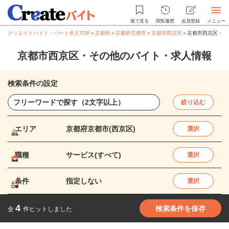
後で見る
閲覧履歴
会員登録
メニュー
クリエイトバイト・パート求人TOP
＞
京都府
＞
京都府京都市
＞
京都市西京区
＞
京都市西京区・そ
京都市西京区・その他のバイト・求人情報
検索条件の設定
絞り込む
エリア
京都府京都市(西京区)
選択
職種
サービス(すべて)
選択
条件
指定しない
選択
4
検索条件を保存
全
件ヒットしました