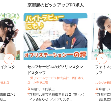
京都府のピックアップPR求人
メイクスタ
セルフサービスのガソリンスタン
フォトス
ドスタッフ
ッフ
三愛リテールサービス株式会社 西日本支
京都本店
店 小売第二課
スタジオR
時給1,130円以上
時給1,5
町127−5
京都府八幡市八幡御幸谷23-2（車・バ
京都府京
...
イク通勤OK）／オブリステ...
（阪急京