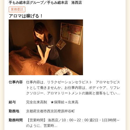
手もみ総本店グループ／手もみ総本店 洛西店
業務委託
アロマは稼げる！
仕事内容
仕事内容は、リラクゼーションセラピスト アロマセラピス
トとして働きませんか。お仕事内容は、ボディケア、リフレ
クソロジー、アロマトリートメントの施術と接客をしてい…
給与
完全出来高制 ★保障給＋出来高
勤務地
京都府京都市西京区樫原秤谷町
勤務時間
【営業時間】 洛西店／10：00～22：00 週2日・1日3時間～
のように、営業時…