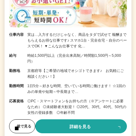
仕事内容
実は…入力するだけじゃなく、商品をタダで試せて 報酬まで
もらえるお得な仕事です♪ スマホ1台・完全在宅・自分のペー
スでOK！ ▼こんなお仕事です 化…
給与
時給1,500円以上（完全出来高制／時間額1,500円～5,000
円）
勤務地
京都府等【ご希望の地域でオシゴトできます♪ お気軽にご
相談ください！】
勤務時間
1日5分～好きな時間、空いている時間に働けます！ ☆1回の
みの単発や短期～中長期まで…
応募資格
◎PC・スマートフォンをお持ちの方（※アンケートに必要
なため） ◎未経験者大歓迎！ ◎20代、30代、40代、50代の
女性の登録多数 ◎年齢不問
詳細を見る
後で見る