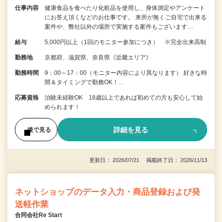
仕事内容
健康食品を食べたり化粧品を使用し、身体測定やアンケート
にお答え頂くなどのお仕事です。 来所が無くご自宅で出来る
案件や、弊社以外の場所で実施する案件もございます…
給与
5,000円以上（1回のモニター参加につき） ※完全出来高制
勤務地
京都府、滋賀県、奈良県《近畿エリア》
勤務時間
9：00～17：00（モニター内容により異なります） 好きな時
間＆タイミングで勤務OK！…
応募資格
治験未経験OK 18歳以上であれば初めての方も安心して始
められます！
詳細を見る
後で見る
更新日： 2026/07/21 掲載終了日： 2026/11/13
ネットショップのデータ入力・商品登録および発
送軽作業
合同会社Re Start