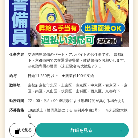
仕事内容
交通誘導警備のパート・アルバイトのお仕事です。 京都府
下・京都市内での交通誘導警備・雑踏警備をお願いします。
※夜勤専属の警備 《未経験者も大歓迎☆》…
給与
日給11,250円以上 ★残業代100％支給
勤務地
京都府京都市北区・上京区・左京区・中京区・右京区・下京
区・南区・東山区・伏見区・山科区・西京区、京都府下
勤務時間
22：00～翌5：00 ※現場により勤務時間が異なる場合あり
応募資格
18歳以上（警備業法による ※例外事由2号） ※未経験大歓
迎
詳細を見る
後で見る