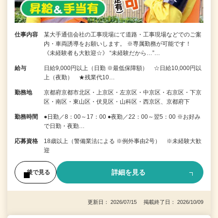
仕事内容
某大手通信会社の工事現場にて道路・工事現場などでのご案
内・車両誘導をお願いします。 ※専属勤務が可能です！
《未経験者も大歓迎☆》 “未経験だから…”…
給与
日給9,000円以上（日勤 ※最低保障額） ☆日給10,000円以
上（夜勤） ★残業代10…
勤務地
京都府京都市北区・上京区・左京区・中京区・右京区・下京
区・南区・東山区・伏見区・山科区・西京区、京都府下
勤務時間
●日勤／8：00～17：00 ●夜勤／22：00～翌5：00 ※お好み
で日勤・夜勤…
応募資格
18歳以上（警備業法による ※例外事由2号） ※未経験大歓
迎
詳細を見る
後で見る
更新日： 2026/07/15 掲載終了日： 2026/10/09