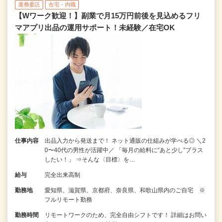
業務委託
在宅・内職
【Wワーク歓迎！】副業で月15万円前後を見込めるフリ
マアプリ出品の運用サポート！未経験／在宅OK
仕事内容
出品入力から発送まで！ ネット通販の仕組みが学べる◎ ＼2
0〜40代の男性が活躍中／ 「毎月の給料に“あと少し”プラス
したい！」 ⇒そんな〈目標〉を…
給与
完全出来高制
勤務地
愛知県、滋賀県、京都府、奈良県、和歌山県内のご自宅 ※
フルリモート勤務
勤務時間
リモートワークのため、完全自由シフトです！ 詳細はお問い