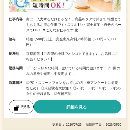
仕事内容
実は…入力するだけじゃなく、商品をタダで試せて 報酬まで
もらえるお得な仕事です♪ スマホ1台・完全在宅・自分のペー
スでOK！ ▼こんなお仕事です 化…
給与
時給1,500円以上（完全出来高制／時間額1,500円～5,000
円）
勤務地
京都府等【ご希望の地域でオシゴトできます♪ お気軽にご
相談ください！】
勤務時間
1日5分～好きな時間、空いている時間に働けます！ ☆1回の
みの単発や短期～中長期まで…
応募資格
◎PC・スマートフォンをお持ちの方（※アンケートに必要
なため） ◎未経験者大歓迎！ ◎20代、30代、40代、50代の
女性の登録多数 ◎年齢不問
詳細を見る
後で見る
更新日： 2026/07/23 掲載終了日： 2026/08/30