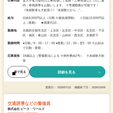
仕事内容
某大手電力会社の工事現場にて道路・工事現場などでのご案
内・車両誘導をお願いします。 ※専属勤務が可能です！
《未経験者も大歓迎☆》 “未経験だから…”…
給与
日給9,000円以上（日勤 ※最低保障額） ☆日給10,000円以
上（夜勤） ★残業代10…
勤務地
京都府京都市北区・上京区・左京区・中京区・右京区・下京
区・南区・東山区・伏見区・山科区・西京区、京都府下
勤務時間
●日勤／8：00～17：00 ●夜勤／22：00～翌5：00 ※お好み
で日勤・夜勤…
応募資格
18歳以上（警備業法による ※例外事由2号） ※未経験大歓
迎
詳細を見る
後で見る
更新日： 2026/07/15 掲載終了日： 2026/10/09
交通誘導などの警備員
株式会社 ピース・ワールド