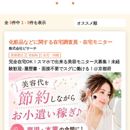
8
1
-
8
全
件中
件を表示
化粧品などに関する在宅調査員・在宅モニター
株式会社ビサーチ
業務委託
登録制
在宅・内職
完全在宅OK！スマホで出来る美容モニター大募集！未経
験歓迎♪履歴書・面接不要でスグに働ける！@京都府