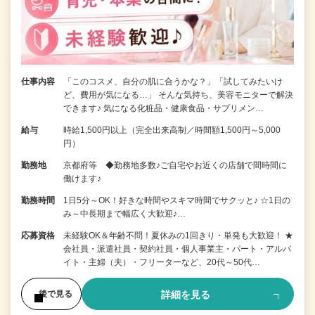
仕事内容
「このコスメ、自分の肌に合うかな？」「試してみたいけ
ど、費用が気になる…」 そんな気持ち、美容モニターで解決
できます♪ 気になる化粧品・健康食品・サプリメン…
給与
時給1,500円以上（完全出来高制／時間額1,500円～5,000
円）
勤務地
京都府等 ◆勤務地多数♪ご自宅やお近くの店舗で間時間に
働けます♪
勤務時間
1日5分～OK！好きな時間やスキマ時間でサクッと♪ ☆1日の
み～中長期まで幅広く大歓迎♪…
応募資格
未経験OK＆年齢不問！夏休みの1回きり・単発も大歓迎！ ★
会社員・派遣社員・契約社員・個人事業主・パート・アルバ
イト・主婦（夫）・フリーターなど、20代～50代…
詳細を見る
後で見る