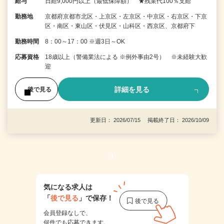
給与
日給9,000円以上（最低保障額） ★残業代100％支給
勤務地
京都府京都市北区・上京区・左京区・中京区・右京区・下京
区・南区・東山区・伏見区・山科区・西京区、京都府下
勤務時間
8：00～17：00 ※週3日～OK
応募資格
18歳以上（警備業法による ※例外事由2号） ※未経験大歓
迎
詳細を見る
後で見る
更新日： 2026/07/15 掲載終了日： 2026/10/09
1
気になる求人は
「
後で見る
」で保存！
会員登録なしで、
何件でも応募できます。