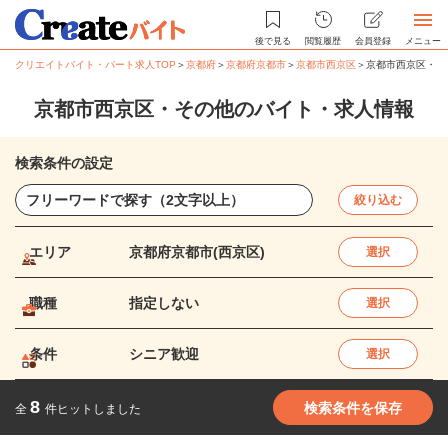
後で見る
閲覧履歴
会員登録
メニュー
クリエイトバイト・パート求人TOP
＞
京都府
＞
京都府京都市
＞
京都市西京区
＞
京都市西京区・そ
京都市西京区・その他のバイト・求人情報
検索条件の設定
絞り込む
エリア
京都府京都市(西京区)
選択
職種
指定しない
選択
条件
シニア歓迎
選択
8
検索条件を保存
全
件ヒットしました