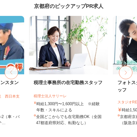
京都府のピックアップPR求人
リンスタン
税理士事務所の在宅勤務スタッフ
フォトス
ッフ
税理士法人サリーレ
社 西日本支
スタジオR
時給1,300円〜1,600円以上 ※経験
年数・スキルによる
時給1,5
-2（車・バ
全国どこからでも在宅勤務OK（全国
京都府京
..
47都道府県対応、転勤なし）
（阪急京