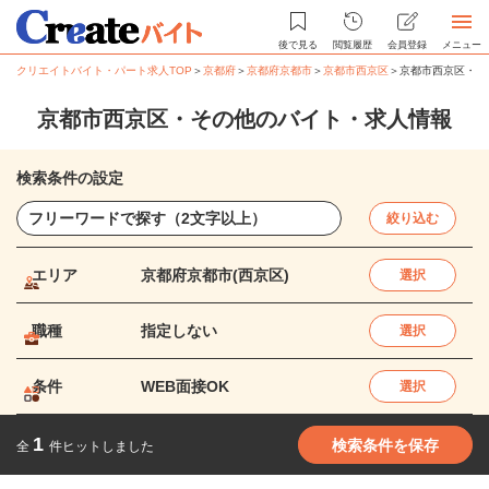
後で見る
閲覧履歴
会員登録
メニュー
クリエイトバイト・パート求人TOP
＞
京都府
＞
京都府京都市
＞
京都市西京区
＞
京都市西京区・そ
京都市西京区・その他のバイト・求人情報
検索条件の設定
絞り込む
エリア
京都府京都市(西京区)
選択
職種
指定しない
選択
条件
WEB面接OK
選択
1
検索条件を保存
全
件ヒットしました