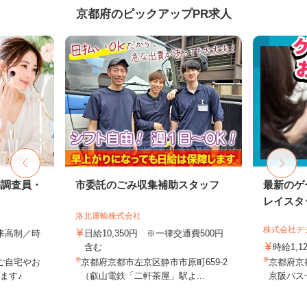
京都府のピックアップPR求人
宅調査員・
市委託のごみ収集補助スタッフ
最新のゲ
レイスタ
洛北運輸株式会社
株式会社デジ
出来高制／時
日給10,350円 ※一律交通費500円
含む
時給1,1
ご自宅やお
京都府京都市左京区静市市原町659-2
京都府京
ます♪
（叡山電鉄「二軒茶屋」駅よ...
京阪バス十