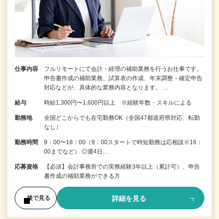
仕事内容
フルリモートにて会計・経理の補助業務を行うお仕事です。
申告書作成の補助業務、試算表の作成、年末調整・確定申告
対応などが、具体的な業務内容となります。 …
給与
時給1,300円〜1,600円以上 ※経験年数・スキルによる
勤務地
全国どこからでも在宅勤務OK（全国47都道府県対応、転勤
なし）
勤務時間
9：00〜18：00（9：00スタートで時短勤務は応相談※16：
00までなど） ◎週4日…
応募資格
【必須】会計事務所での実務経験3年以上（累計可）、申告
書作成の補助業務ができる方
詳細を見る
後で見る