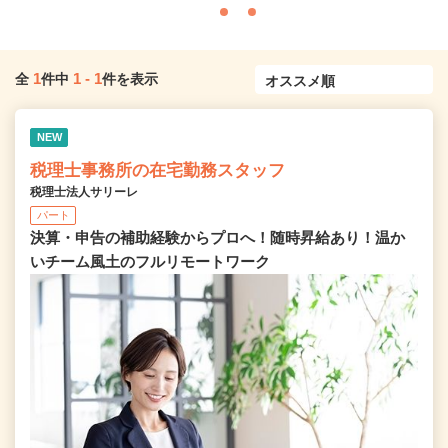
1
1
-
1
全
件中
件を表示
NEW
税理士事務所の在宅勤務スタッフ
税理士法人サリーレ
パート
決算・申告の補助経験からプロへ！随時昇給あり！温か
いチーム⾵⼟のフルリモートワーク