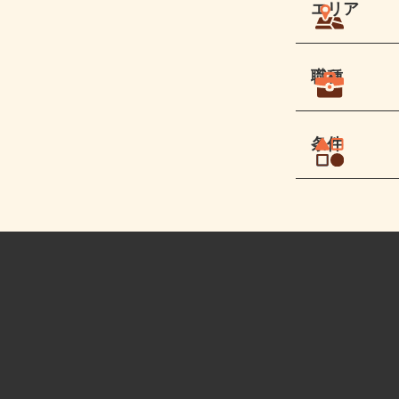
エリア
職種
条件