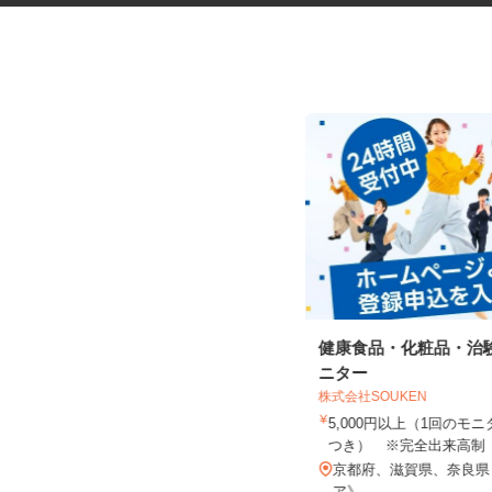
電子部品の組立および検査スタ
健康食品・化粧品・治
ッフ
ニター
京都エレクトロン株式会社
株式会社SOUKEN
時給1,150円以上 ☆9：00～17：00
5,000円以上（1回の
勤務の方は時給1,1...
つき） ※完全出来高