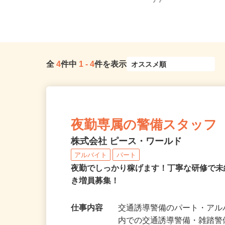
京都府亀岡市篠町篠下西裏43番地（J
京都府、滋賀県、奈良
R「馬堀」駅より徒歩約12分...
ア》
全
4
件中
1
-
4
件を表示
夜勤専属の警備スタッフ
株式会社 ピース・ワールド
アルバイト
パート
夜勤でしっかり稼げます！丁寧な研修で
き増員募集！
仕事内容
交通誘導警備のパート・アル