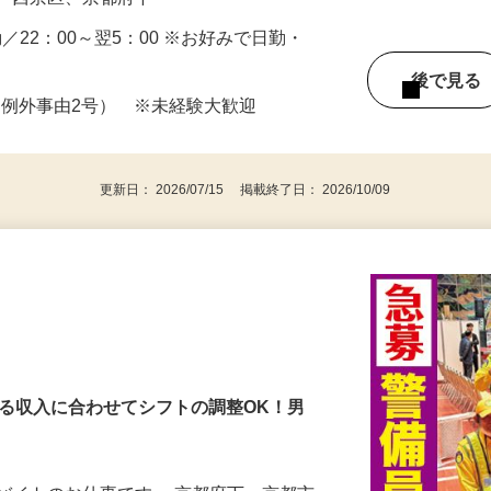
・左京区・中京区・右京区・下京区・南
区・西京区、京都府下
夜勤／22：00～翌5：00 ※お好みで日勤・
後で見
 ※例外事由2号） ※未経験大歓迎
更新日： 2026/07/15 掲載終了日： 2026/10/09
する収入に合わせてシフトの調整OK！男