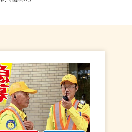
亀岡市篠町篠下西裏43番地（J
京都府、滋賀県、奈良県《近畿エリ
」駅より徒歩約12分...
ア》