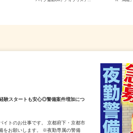
県《近畿エリ
京都府八幡市八幡御幸谷23-2（車・
京都府
バイク通勤OK）／オブリステ...
R「馬堀
未経験スタートも安心◎警備案件増加につ
バイトのお仕事です。 京都府下・京都市