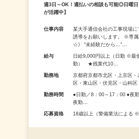
アルバイト
パート
週3日～OK！週払いの相談も可能◎日曜日
が活躍中】
仕事内容
某大手通信会社の工事現場
誘導をお願いします。 ※専
☆》 “未経験だから…”…
給与
日給9,000円以上（日勤 ※
勤） ★残業代10…
勤務地
京都府京都市北区・上京区
区・東山区・伏見区・山科
勤務時間
●日勤／8：00～17：00 ●
夜勤…
応募資格
18歳以上（警備業法による