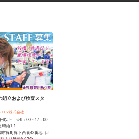
品の組立および検査スタ
健康食品・化粧品・治験等のモ
ニター
クトロン株式会社
株式会社SOUKEN
150円以上 ☆9：00～17：00
5,000円以上（1回のモニター参加に
は時給1,1...
つき） ※完全出来高制