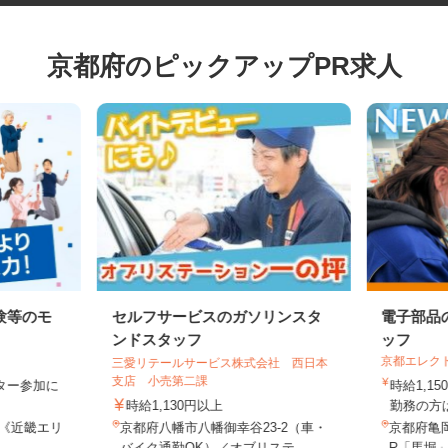
京都府のピックアップPR求人
験等のモ
セルフサービスのガソリンスタ
電子部
ンドスタッフ
ッフ
京都エレ
三愛リテールサービス株式会社 西日本
支店 小売第二課
モニター参加に
時給1,
制
時給1,130円以上
勤務の方