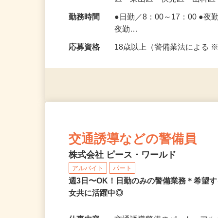
勤務地
京都府京都市北区・上京区
区・東山区・伏見区・山科
勤務時間
●日勤／8：00～17：00 ●
夜勤…
応募資格
18歳以上（警備業法による
交通誘導などの警備員
株式会社 ピース・ワールド
アルバイト
パート
週3日〜OK！日勤のみの警備業務＊希望