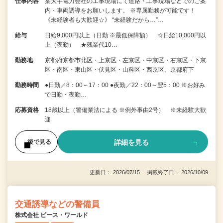
仕事内容
某大手電力会社の工事現場にて道路・工事現場などでのご案
内・車両誘導をお願いします。 ※専属勤務が可能です！
《未経験者も大歓迎☆》 “未経験だから…”…
給与
日給9,000円以上（日勤 ※最低保障額） ☆日給10,000円以
上（夜勤） ★残業代10…
勤務地
京都府京都市北区・上京区・左京区・中京区・右京区・下京
区・南区・東山区・伏見区・山科区・西京区、京都府下
勤務時間
●日勤／8：00～17：00 ●夜勤／22：00～翌5：00 ※お好み
で日勤・夜勤…
応募資格
18歳以上（警備業法による ※例外事由2号） ※未経験大歓
迎
詳細を見る
後で見る
更新日： 2026/07/15 掲載終了日： 2026/10/09
交通誘導などの警備員
株式会社 ピース・ワールド