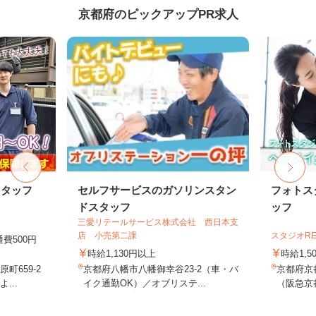
京都府のピックアップPR求人
スタッフ
セルフサービスのガソリンスタン
フォトス
ドスタッフ
ッフ
三愛リテールサービス株式会社 西日本支
店 小売第二課
スタジオR
通費500円
時給1,130円以上
時給1,5
町659-2
京都府八幡市八幡御幸谷23-2（車・バ
京都府京
...
イク通勤OK）／オブリステ...
（阪急京