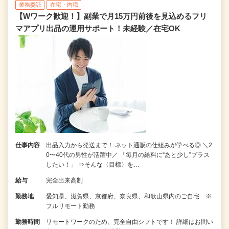
業務委託
在宅・内職
【Wワーク歓迎！】副業で月15万円前後を見込めるフリ
マアプリ出品の運用サポート！未経験／在宅OK
仕事内容
出品入力から発送まで！ ネット通販の仕組みが学べる◎ ＼2
0〜40代の男性が活躍中／ 「毎月の給料に“あと少し”プラス
したい！」 ⇒そんな〈目標〉を…
給与
完全出来高制
勤務地
愛知県、滋賀県、京都府、奈良県、和歌山県内のご自宅 ※
フルリモート勤務
勤務時間
リモートワークのため、完全自由シフトです！ 詳細はお問い