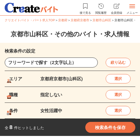
後で見る
閲覧履歴
会員登録
メニュー
クリエイトバイト・パート求人TOP
＞
京都府
＞
京都府京都市
＞
京都市山科区
＞
京都市山科区・そ
京都市山科区・その他のバイト・求人情報
検索条件の設定
絞り込む
エリア
京都府京都市(山科区)
選択
職種
指定しない
選択
条件
女性活躍中
選択
8
検索条件を保存
全
件ヒットしました