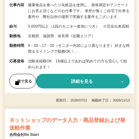
仕事内容
健康食品を食べたり化粧品を使用し、身体測定やアンケート
にお答え頂くなどのお仕事です。 来所が無くご自宅で出来る
案件や、弊社以外の場所で実施する案件もございます…
給与
5,000円以上（1回のモニター参加につき） ※完全出来高制
勤務地
京都府、滋賀県、奈良県《近畿エリア》
勤務時間
9：00～17：00（モニター内容により異なります） 好きな時
間＆タイミングで勤務OK！…
応募資格
治験未経験OK 18歳以上であれば初めての方も安心して始
められます！
詳細を見る
後で見る
更新日： 2026/07/21 掲載終了日： 2026/11/13
ネットショップのデータ入力・商品登録および発
送軽作業
合同会社Re Start