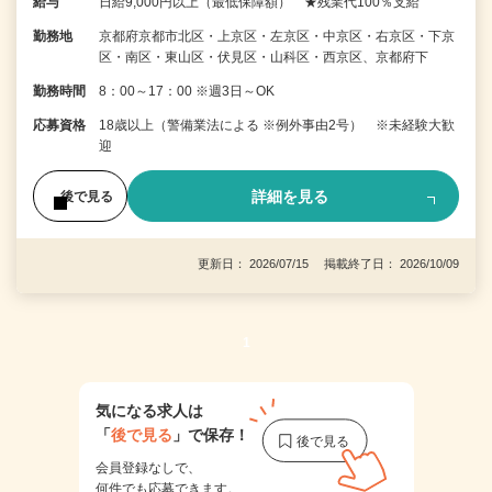
給与
日給9,000円以上（最低保障額） ★残業代100％支給
勤務地
京都府京都市北区・上京区・左京区・中京区・右京区・下京
区・南区・東山区・伏見区・山科区・西京区、京都府下
勤務時間
8：00～17：00 ※週3日～OK
応募資格
18歳以上（警備業法による ※例外事由2号） ※未経験大歓
迎
詳細を見る
後で見る
更新日： 2026/07/15 掲載終了日： 2026/10/09
1
気になる求人は
「
後で見る
」で保存！
会員登録なしで、
何件でも応募できます。