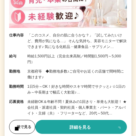
仕事内容
「このコスメ、自分の肌に合うかな？」「試してみたいけ
ど、費用が気になる…」 そんな気持ち、美容モニターで解決
できます♪ 気になる化粧品・健康食品・サプリメン…
給与
時給1,500円以上（完全出来高制／時間額1,500円～5,000
円）
勤務地
京都府等 ◆勤務地多数♪ご自宅やお近くの店舗で間時間に
働けます♪
勤務時間
1日5分～OK！好きな時間やスキマ時間でサクッと♪ ☆1日の
み～中長期まで幅広く大歓迎♪…
応募資格
未経験OK＆年齢不問！夏休みの1回きり・単発も大歓迎！ ★
会社員・派遣社員・契約社員・個人事業主・パート・アルバ
イト・主婦（夫）・フリーターなど、20代～50代…
詳細を見る
後で見る