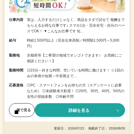
仕事内容
実は…入力するだけじゃなく、商品をタダで試せて 報酬まで
もらえるお得な仕事です♪ スマホ1台・完全在宅・自分のペー
スでOK！ ▼こんなお仕事です 化…
給与
時給1,500円以上（完全出来高制／時間額1,500円～5,000
円）
勤務地
京都府等【ご希望の地域でオシゴトできます♪ お気軽にご
相談ください！】
勤務時間
1日5分～好きな時間、空いている時間に働けます！ ☆1回の
みの単発や短期～中長期まで…
応募資格
◎PC・スマートフォンをお持ちの方（※アンケートに必要
なため） ◎未経験者大歓迎！ ◎20代、30代、40代、50代の
女性の登録多数 ◎年齢不問
詳細を見る
後で見る
更新日： 2026/07/23 掲載終了日： 2026/08/30