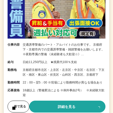
仕事内容
交通誘導警備のパート・アルバイトのお仕事です。 京都府
下・京都市内での交通誘導警備・雑踏警備をお願いします。
※夜勤専属の警備 《未経験者も大歓迎☆》…
給与
日給11,250円以上 ★残業代100％支給
勤務地
京都府京都市北区・上京区・左京区・中京区・右京区・下京
区・南区・東山区・伏見区・山科区・西京区、京都府下
勤務時間
22：00～翌5：00 ※現場により勤務時間が異なる場合あり
応募資格
18歳以上（警備業法による ※例外事由2号） ※未経験大歓
迎
詳細を見る
後で見る