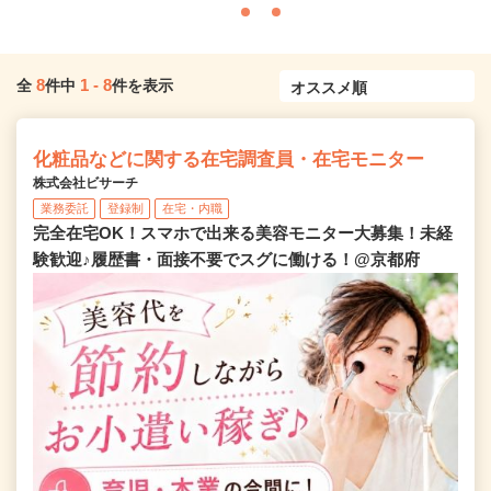
8
1
-
8
全
件中
件を表示
化粧品などに関する在宅調査員・在宅モニター
株式会社ビサーチ
業務委託
登録制
在宅・内職
完全在宅OK！スマホで出来る美容モニター大募集！未経
験歓迎♪履歴書・面接不要でスグに働ける！@京都府