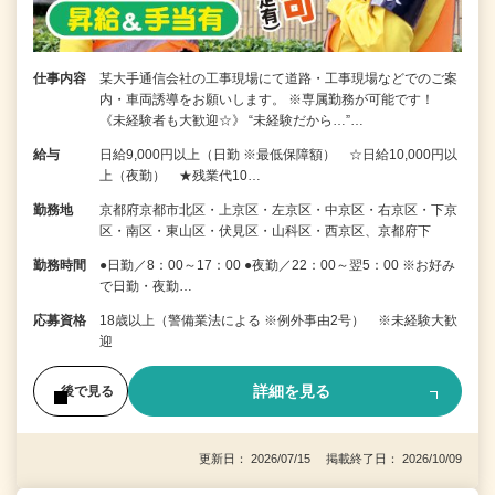
仕事内容
某大手通信会社の工事現場にて道路・工事現場などでのご案
内・車両誘導をお願いします。 ※専属勤務が可能です！
《未経験者も大歓迎☆》 “未経験だから…”…
給与
日給9,000円以上（日勤 ※最低保障額） ☆日給10,000円以
上（夜勤） ★残業代10…
勤務地
京都府京都市北区・上京区・左京区・中京区・右京区・下京
区・南区・東山区・伏見区・山科区・西京区、京都府下
勤務時間
●日勤／8：00～17：00 ●夜勤／22：00～翌5：00 ※お好み
で日勤・夜勤…
応募資格
18歳以上（警備業法による ※例外事由2号） ※未経験大歓
迎
詳細を見る
後で見る
更新日： 2026/07/15 掲載終了日： 2026/10/09