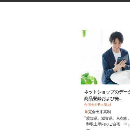
電子部品の組立および検査スタ
ネットショップのデー
ッフ
商品登録および発...
京都エレクトロン株式会社
合同会社Re Start
時給1,150円以上 ☆9：00～17：00
完全出来高制
勤務の方は時給1,1...
愛知県、滋賀県、京都府