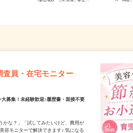
フルリモ
京都府京都市左京区静市市原町659-2
京都府
（叡山電鉄「二軒茶屋」駅よ...
R「馬堀
調査員・在宅モニター
ー大募集！未経験歓迎♪履歴書・面接不要
合うかな？」「試してみたいけど、費用が