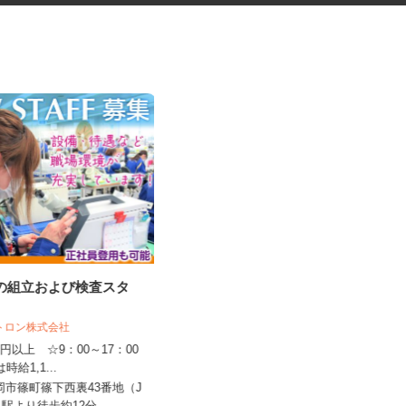
品の組立および検査スタ
ネットショップのデータ入力・
商品登録および発...
クトロン株式会社
合同会社Re Start
150円以上 ☆9：00～17：00
完全出来高制
は時給1,1...
愛知県、滋賀県、京都府、奈良県、