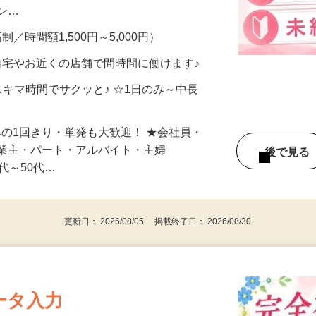
、美容モニターで解決できます♪ 気になる
メン…
制／時間額1,500円～5,000円）
自宅やお近くの店舗で間時間に働けます♪
スキマ時間でサクッと♪ ☆1日のみ～中長
みの1回きり・単発も大歓迎！ ★会社員・
事業主・パート・アルバイト・主婦
後で見
代～50代…
更新日： 2026/08/05 掲載終了日： 2026/08/30