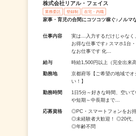
化粧品・サプリの在宅デ
株式会社リアル・フェイス
業務委託
登録制
在宅・内職
家事・育児の合間にコツコツ稼ぐ♪ノルマ
仕事内容
実は…入力するだけじゃなく
お得な仕事です♪ スマホ1台
なお仕事です 化…
給与
時給1,500円以上（完全出来高
勤務地
京都府等【ご希望の地域でオ
い！】
勤務時間
1日5分～好きな時間、空い
や短期～中長期まで…
応募資格
◎PC・スマートフォンをお
◎未経験者大歓迎！ ◎20代