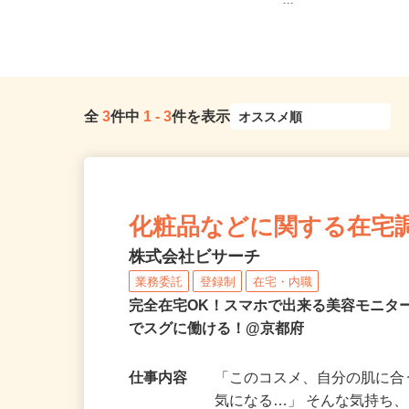
京都府亀岡市篠町篠下西裏43番地（J
和歌山県内のご自宅 ※
R「馬堀」駅より徒歩約12分...
ー...
全
3
件中
1
-
3
件を表示
化粧品などに関する在宅
株式会社ビサーチ
業務委託
登録制
在宅・内職
完全在宅OK！スマホで出来る美容モニタ
でスグに働ける！@京都府
仕事内容
「このコスメ、自分の肌に