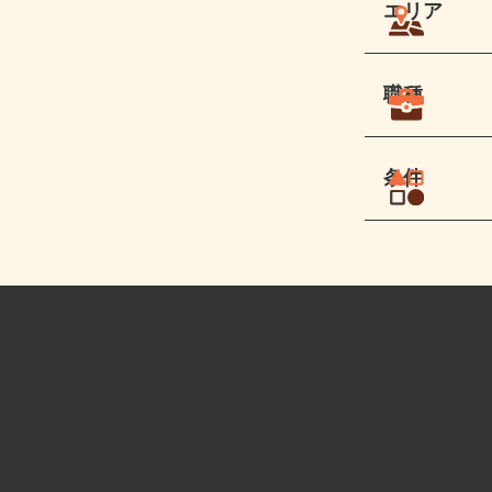
エリア
職種
条件