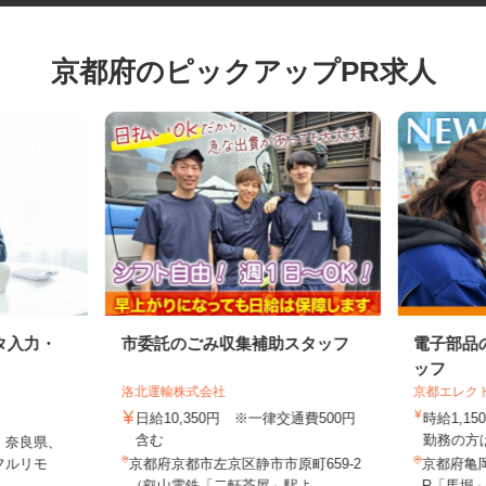
京都府のピックアップPR求人
タ入力・
市委託のごみ収集補助スタッフ
電子部
ッフ
洛北運輸株式会社
京都エレ
日給10,350円 ※一律交通費500円
時給1,
含む
勤務の方
、奈良県、