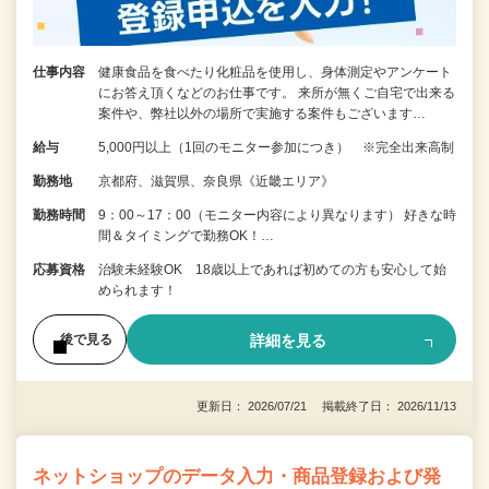
仕事内容
健康食品を食べたり化粧品を使用し、身体測定やアンケート
にお答え頂くなどのお仕事です。 来所が無くご自宅で出来る
案件や、弊社以外の場所で実施する案件もございます…
給与
5,000円以上（1回のモニター参加につき） ※完全出来高制
勤務地
京都府、滋賀県、奈良県《近畿エリア》
勤務時間
9：00～17：00（モニター内容により異なります） 好きな時
間＆タイミングで勤務OK！…
応募資格
治験未経験OK 18歳以上であれば初めての方も安心して始
められます！
詳細を見る
後で見る
更新日： 2026/07/21 掲載終了日： 2026/11/13
ネットショップのデータ入力・商品登録および発