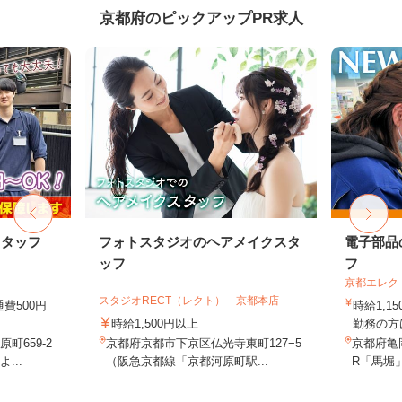
京都府のピックアップPR求人
スタッフ
フォトスタジオのヘアメイクスタ
電子部品
ッフ
フ
京都エレク
スタジオRECT（レクト） 京都本店
通費500円
時給1,1
時給1,500円以上
勤務の方は
町659-2
京都府京都市下京区仏光寺東町127−5
京都府亀
...
（阪急京都線「京都河原町駅...
R「馬堀」