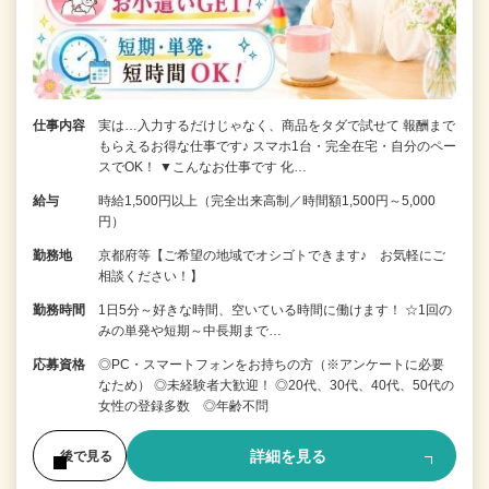
仕事内容
実は…入力するだけじゃなく、商品をタダで試せて 報酬まで
もらえるお得な仕事です♪ スマホ1台・完全在宅・自分のペー
スでOK！ ▼こんなお仕事です 化…
給与
時給1,500円以上（完全出来高制／時間額1,500円～5,000
円）
勤務地
京都府等【ご希望の地域でオシゴトできます♪ お気軽にご
相談ください！】
勤務時間
1日5分～好きな時間、空いている時間に働けます！ ☆1回の
みの単発や短期～中長期まで…
応募資格
◎PC・スマートフォンをお持ちの方（※アンケートに必要
なため） ◎未経験者大歓迎！ ◎20代、30代、40代、50代の
女性の登録多数 ◎年齢不問
詳細を見る
後で見る