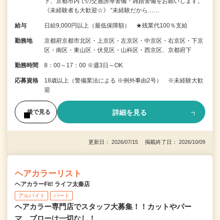
下、京都市内での交通誘導警備・雑踏警備をお願いします。
《未経験者も大歓迎☆》 “未経験だから……
給与
日給9,000円以上（最低保障額） ★残業代100％支給
勤務地
京都府京都市北区・上京区・左京区・中京区・右京区・下京
区・南区・東山区・伏見区・山科区・西京区、京都府下
勤務時間
8：00～17：00 ※週3日～OK
応募資格
18歳以上（警備業法による ※例外事由2号） ※未経験大歓
迎
詳細を見る
後で見る
更新日： 2026/07/15 掲載終了日： 2026/10/09
ヘアカラーリスト
ヘアカラーFit! ライフ太秦店
アルバイト
パート
ヘアカラー専門店でスタッフ大募集！！カットやパー
マ、ブローは一切なし！