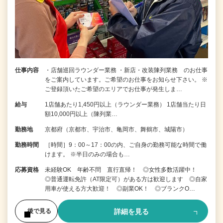
仕事内容
・店舗巡回ラウンダー業務 ・新店・改装陳列業務 のお仕事
をご案内しています。ご希望のお仕事をお知らせ下さい。 ※
ご登録頂いたご希望のエリアでお仕事が発生しま…
給与
1店舗あたり1,450円以上（ラウンダー業務） 1店舗当たり日
額10,000円以上（陳列業…
勤務地
京都府（京都市、宇治市、亀岡市、舞鶴市、城陽市）
勤務時間
［時間］9：00～17：00の内、ご自身の勤務可能な時間で働
けます。 ※半日のみの場合も…
応募資格
未経験OK 年齢不問 直行直帰！ ◎女性多数活躍中！
◎普通運転免許（AT限定可）がある方は歓迎します ◎自家
用車が使える方大歓迎！ ◎副業OK！ ◎ブランクO…
詳細を見る
後で見る