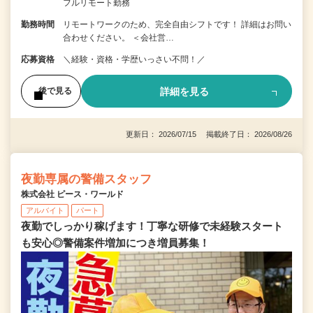
フルリモート勤務
勤務時間
リモートワークのため、完全自由シフトです！ 詳細はお問い
合わせください。 ＜会社営…
応募資格
＼経験・資格・学歴いっさい不問！／
詳細を見る
後で見る
更新日： 2026/07/15 掲載終了日： 2026/08/26
夜勤専属の警備スタッフ
株式会社 ピース・ワールド
アルバイト
パート
夜勤でしっかり稼げます！丁寧な研修で未経験スタート
も安心◎警備案件増加につき増員募集！