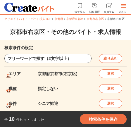
後で見る
閲覧履歴
会員登録
メニュー
クリエイトバイト・パート求人TOP
＞
京都府
＞
京都府京都市
＞
京都市右京区
＞
京都市右京区・そ
京都市右京区・その他のバイト・求人情報
検索条件の設定
絞り込む
エリア
京都府京都市(右京区)
選択
職種
指定しない
選択
条件
シニア歓迎
選択
10
検索条件を保存
全
件ヒットしました