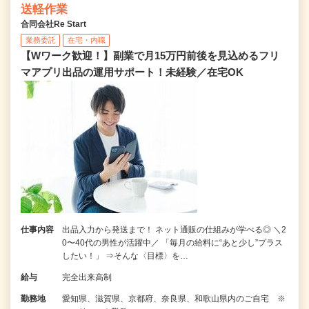
送軽作業
合同会社Re Start
業務委託
在宅・内職
【Wワーク歓迎！】副業で月15万円前後を見込めるフリ
マアプリ出品の運用サポート！未経験／在宅OK
仕事内容
出品入力から発送まで！ ネット通販の仕組みが学べる◎ ＼2
0〜40代の男性が活躍中／ 「毎月の給料に“あと少し”プラス
したい！」 ⇒そんな〈目標〉を…
給与
完全出来高制
勤務地
愛知県、滋賀県、京都府、奈良県、和歌山県内のご自宅 ※