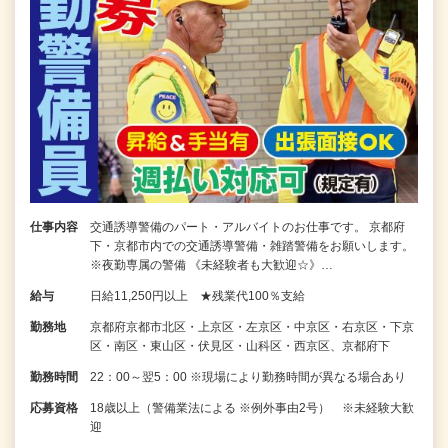
仕事内容
交通誘導警備のパート・アルバイトのお仕事です。 京都府
下・京都市内での交通誘導警備・雑踏警備をお願いします。
※夜勤専属の警備 《未経験者も大歓迎☆》…
給与
日給11,250円以上 ★残業代100％支給
勤務地
京都府京都市北区・上京区・左京区・中京区・右京区・下京
区・南区・東山区・伏見区・山科区・西京区、京都府下
勤務時間
22：00～翌5：00 ※現場により勤務時間が異なる場合あり
応募資格
18歳以上（警備業法による ※例外事由2号） ※未経験大歓
迎