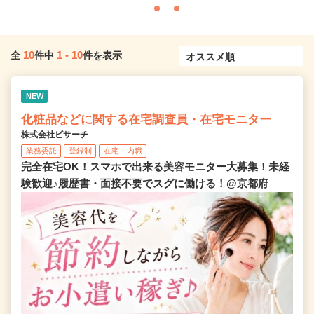
10
1
-
10
全
件中
件を表示
NEW
化粧品などに関する在宅調査員・在宅モニター
株式会社ビサーチ
業務委託
登録制
在宅・内職
完全在宅OK！スマホで出来る美容モニター大募集！未経
験歓迎♪履歴書・面接不要でスグに働ける！@京都府