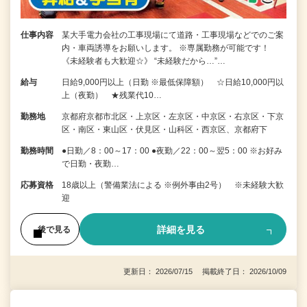
仕事内容
某大手電力会社の工事現場にて道路・工事現場などでのご案
内・車両誘導をお願いします。 ※専属勤務が可能です！
《未経験者も大歓迎☆》 “未経験だから…”…
給与
日給9,000円以上（日勤 ※最低保障額） ☆日給10,000円以
上（夜勤） ★残業代10…
勤務地
京都府京都市北区・上京区・左京区・中京区・右京区・下京
区・南区・東山区・伏見区・山科区・西京区、京都府下
勤務時間
●日勤／8：00～17：00 ●夜勤／22：00～翌5：00 ※お好み
で日勤・夜勤…
応募資格
18歳以上（警備業法による ※例外事由2号） ※未経験大歓
迎
詳細を見る
後で見る
更新日： 2026/07/15 掲載終了日： 2026/10/09