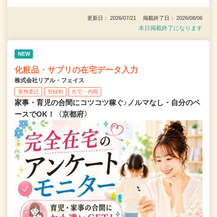
更新日： 2026/07/21 掲載終了日： 2026/08/06
本日掲載終了になります
NEW
化粧品・サプリの在宅データ入力
株式会社リアル・フェイス
業務委託
登録制
在宅・内職
家事・育児の合間にコツコツ稼ぐ♪ノルマなし・自分のペ
ースでOK！〈京都府〉