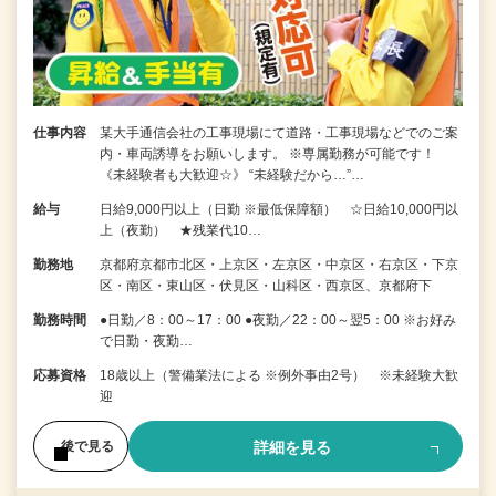
仕事内容
某大手通信会社の工事現場にて道路・工事現場などでのご案
内・車両誘導をお願いします。 ※専属勤務が可能です！
《未経験者も大歓迎☆》 “未経験だから…”…
給与
日給9,000円以上（日勤 ※最低保障額） ☆日給10,000円以
上（夜勤） ★残業代10…
勤務地
京都府京都市北区・上京区・左京区・中京区・右京区・下京
区・南区・東山区・伏見区・山科区・西京区、京都府下
勤務時間
●日勤／8：00～17：00 ●夜勤／22：00～翌5：00 ※お好み
で日勤・夜勤…
応募資格
18歳以上（警備業法による ※例外事由2号） ※未経験大歓
迎
詳細を見る
後で見る