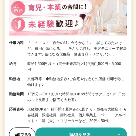
仕事内容
「このコスメ、自分の肌に合うかな？」「試してみたいけ
ど、費用が気になる…」 そんな気持ち、美容モニターで解決
できます♪ 気になる化粧品・健康食品・サプリメン…
給与
時給1,500円以上（完全出来高制／時間額1,500円～5,000
円）
勤務地
京都府等 ◆勤務地多数♪ご自宅やお近くの店舗で間時間に
働けます♪
勤務時間
1日5分～OK！好きな時間やスキマ時間でサクッと♪ ☆1日の
み～中長期まで幅広く大歓迎♪…
応募資格
未経験OK＆年齢不問！夏休みの1回きり・単発も大歓迎！ ★
会社員・派遣社員・契約社員・個人事業主・パート・アルバ
イト・主婦（夫）・フリーターなど、20代～50代…
詳細を見る
後で見る