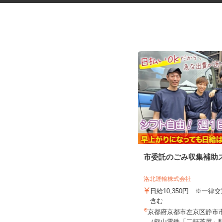
税理士事務所の在宅勤務スタッ
市委託のごみ収集補助
フ
税理士法人サリーレ
洛北運輸株式会社
時給1,300円〜1,600円以上 ※経験
日給10,350円 ※一律
年数・スキルによる
含む