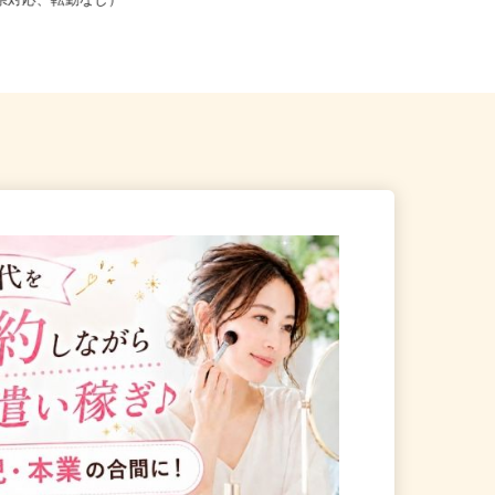
こからでも在宅勤務OK（全国
京都府京都市左京区静市市原町659-2
道府県対応、転勤なし）
（叡山電鉄「二軒茶屋」駅よ...