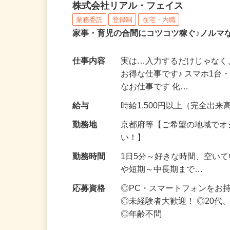
化粧品・サプリの在宅デ
株式会社リアル・フェイス
業務委託
登録制
在宅・内職
家事・育児の合間にコツコツ稼ぐ♪ノルマ
仕事内容
実は…入力するだけじゃなく
お得な仕事です♪ スマホ1台
なお仕事です 化…
給与
時給1,500円以上（完全出来高
勤務地
京都府等【ご希望の地域でオ
い！】
勤務時間
1日5分～好きな時間、空い
や短期～中長期まで…
応募資格
◎PC・スマートフォンをお
◎未経験者大歓迎！ ◎20代