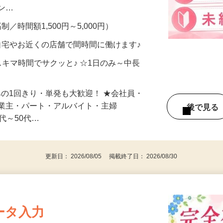
、美容モニターで解決できます♪ 気になる
メン…
制／時間額1,500円～5,000円）
自宅やお近くの店舗で間時間に働けます♪
スキマ時間でサクッと♪ ☆1日のみ～中長
みの1回きり・単発も大歓迎！ ★会社員・
事業主・パート・アルバイト・主婦
後で見
代～50代…
更新日： 2026/08/05 掲載終了日： 2026/08/30