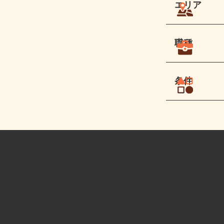
エリア
職種
条件