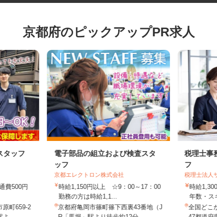
京都府のピックアップPR求人
スタッフ
電子部品の組立および検査スタ
税理士
ッフ
フ
京都エレクトロン株式会社
税理士法
交通費500円
時給1,150円以上 ☆9：00～17：00
時給1,
勤務の方は時給1,1...
年数・