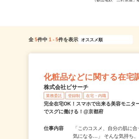
全国どこからでも在宅勤務OK（全国
京都府京都市左京区静市市
47都道府県対応、転勤なし）
（叡山電鉄「二軒茶屋」駅
全
5
件中
1
-
5
件を表示
化粧品などに関する在宅
株式会社ビサーチ
業務委託
登録制
在宅・内職
完全在宅OK！スマホで出来る美容モニタ
でスグに働ける！@京都府
仕事内容
「このコスメ、自分の肌に