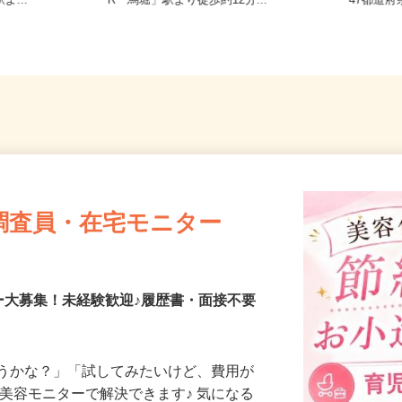
原町659-2
京都府亀岡市篠町篠下西裏43番地（J
全国ど
よ...
R「馬堀」駅より徒歩約12分...
47都
調査員・在宅モニター
ー大募集！未経験歓迎♪履歴書・面接不要
合うかな？」「試してみたいけど、費用が