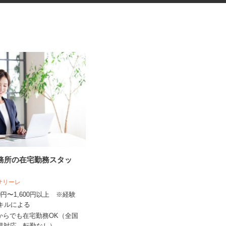
事務所の在宅勤務スタッ
市委託のごみ収集補助スタッフ
人サリーレ
洛北運輸株式会社
300円〜1,600円以上 ※経験
日給10,350円 ※一律交通費500円
スキルによる
含む