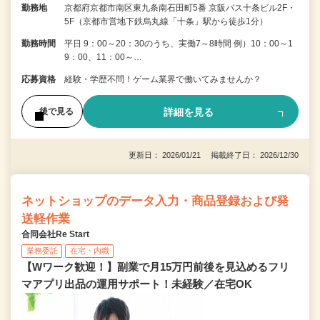
勤務地
京都府京都市南区東九条南石田町5番 京阪バス十条ビル2F・
5F（京都市営地下鉄烏丸線「十条」駅から徒歩1分）
勤務時間
平日 9：00～20：30のうち、実働7～8時間 例）10：00～1
9：00、11：00～…
応募資格
経験・学歴不問！ゲーム業界で働いてみませんか？
詳細を見る
後で見る
更新日： 2026/01/21 掲載終了日： 2026/12/30
ネットショップのデータ入力・商品登録および発
送軽作業
合同会社Re Start
業務委託
在宅・内職
【Wワーク歓迎！】副業で月15万円前後を見込めるフリ
マアプリ出品の運用サポート！未経験／在宅OK