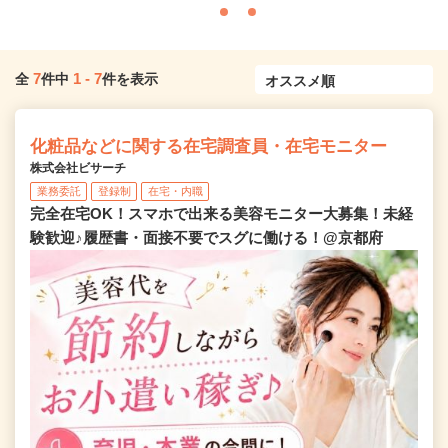
7
1
-
7
全
件中
件を表示
化粧品などに関する在宅調査員・在宅モニター
株式会社ビサーチ
業務委託
登録制
在宅・内職
完全在宅OK！スマホで出来る美容モニター大募集！未経
験歓迎♪履歴書・面接不要でスグに働ける！@京都府