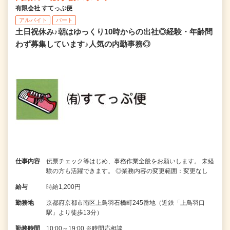
有限会社 すてっぷ便
アルバイト
パート
土日祝休み♪朝はゆっくり10時からの出社◎経験・年齢問
わず募集しています♪人気の内勤事務◎
仕事内容
伝票チェック等はじめ、事務作業全般をお願いします。 未経
験の方も活躍できます。 ◎業務内容の変更範囲：変更なし
給与
時給1,200円
勤務地
京都府京都市南区上鳥羽石橋町245番地（近鉄「上鳥羽口
駅」より徒歩13分）
勤務時間
10:00～19:00 ※時間応相談