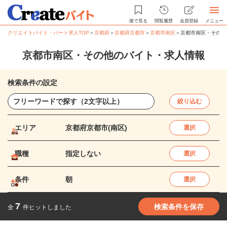
後で見る
閲覧履歴
会員登録
メニュー
クリエイトバイト・パート求人TOP
＞
京都府
＞
京都府京都市
＞
京都市南区
＞
京都市南区・その他
京都市南区・その他のバイト・求人情報
検索条件の設定
絞り込む
エリア
京都府京都市(南区)
選択
職種
指定しない
選択
条件
朝
選択
7
検索条件を保存
全
件ヒットしました