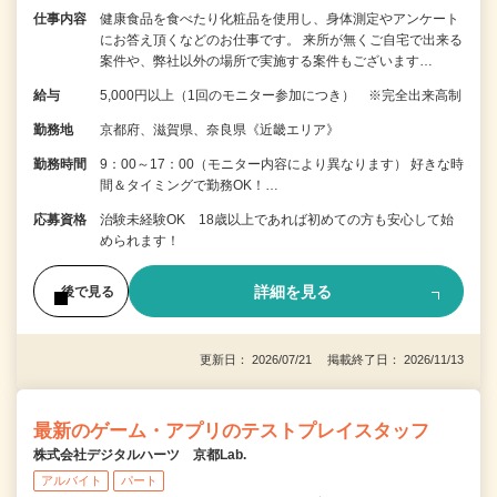
仕事内容
健康食品を食べたり化粧品を使用し、身体測定やアンケート
にお答え頂くなどのお仕事です。 来所が無くご自宅で出来る
案件や、弊社以外の場所で実施する案件もございます…
給与
5,000円以上（1回のモニター参加につき） ※完全出来高制
勤務地
京都府、滋賀県、奈良県《近畿エリア》
勤務時間
9：00～17：00（モニター内容により異なります） 好きな時
間＆タイミングで勤務OK！…
応募資格
治験未経験OK 18歳以上であれば初めての方も安心して始
められます！
詳細を見る
後で見る
更新日： 2026/07/21 掲載終了日： 2026/11/13
最新のゲーム・アプリのテストプレイスタッフ
株式会社デジタルハーツ 京都Lab.
アルバイト
パート