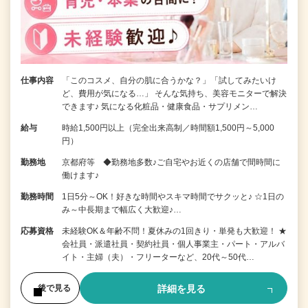
仕事内容
「このコスメ、自分の肌に合うかな？」「試してみたいけ
ど、費用が気になる…」 そんな気持ち、美容モニターで解決
できます♪ 気になる化粧品・健康食品・サプリメン…
給与
時給1,500円以上（完全出来高制／時間額1,500円～5,000
円）
勤務地
京都府等 ◆勤務地多数♪ご自宅やお近くの店舗で間時間に
働けます♪
勤務時間
1日5分～OK！好きな時間やスキマ時間でサクッと♪ ☆1日の
み～中長期まで幅広く大歓迎♪…
応募資格
未経験OK＆年齢不問！夏休みの1回きり・単発も大歓迎！ ★
会社員・派遣社員・契約社員・個人事業主・パート・アルバ
イト・主婦（夫）・フリーターなど、20代～50代…
詳細を見る
後で見る