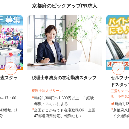
京都府のピックアップPR求人
検査スタッ
税理士事務所の在宅勤務スタッフ
セルフサ
ドスタッ
税理士法人サリーレ
三愛リテー
店 小売第
～17：00
時給1,300円〜1,600円以上 ※経験
年数・スキルによる
時給1,1
3番地（J
全国どこからでも在宅勤務OK（全国
京都府八
...
47都道府県対応、転勤なし）
イク通勤O