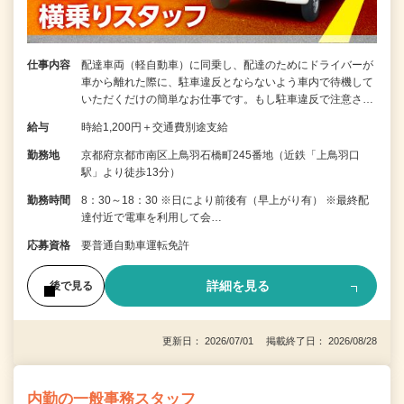
仕事内容
配達車両（軽自動車）に同乗し、配達のためにドライバーが
車から離れた際に、駐車違反とならないよう車内で待機して
いただくだけの簡単なお仕事です。もし駐車違反で注意さ…
給与
時給1,200円＋交通費別途支給
勤務地
京都府京都市南区上鳥羽石橋町245番地（近鉄「上鳥羽口
駅」より徒歩13分）
勤務時間
8：30～18：30 ※日により前後有（早上がり有） ※最終配
達付近で電車を利用して会…
応募資格
要普通自動車運転免許
詳細を見る
後で見る
更新日： 2026/07/01 掲載終了日： 2026/08/28
内勤の一般事務スタッフ