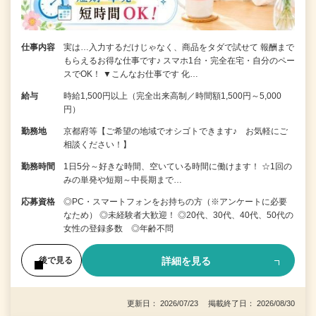
仕事内容
実は…入力するだけじゃなく、商品をタダで試せて 報酬まで
もらえるお得な仕事です♪ スマホ1台・完全在宅・自分のペー
スでOK！ ▼こんなお仕事です 化…
給与
時給1,500円以上（完全出来高制／時間額1,500円～5,000
円）
勤務地
京都府等【ご希望の地域でオシゴトできます♪ お気軽にご
相談ください！】
勤務時間
1日5分～好きな時間、空いている時間に働けます！ ☆1回の
みの単発や短期～中長期まで…
応募資格
◎PC・スマートフォンをお持ちの方（※アンケートに必要
なため） ◎未経験者大歓迎！ ◎20代、30代、40代、50代の
女性の登録多数 ◎年齢不問
詳細を見る
後で見る
更新日： 2026/07/23 掲載終了日： 2026/08/30