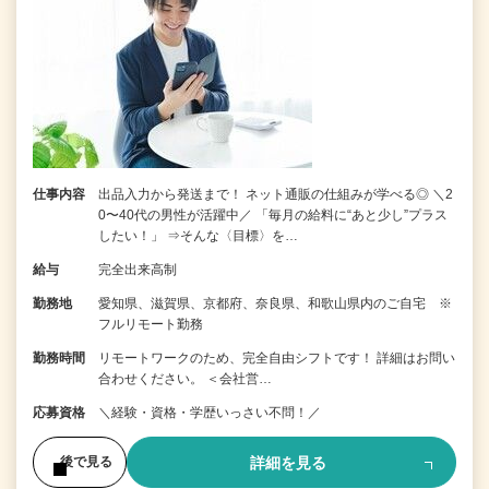
仕事内容
出品入力から発送まで！ ネット通販の仕組みが学べる◎ ＼2
0〜40代の男性が活躍中／ 「毎月の給料に“あと少し”プラス
したい！」 ⇒そんな〈目標〉を…
給与
完全出来高制
勤務地
愛知県、滋賀県、京都府、奈良県、和歌山県内のご自宅 ※
フルリモート勤務
勤務時間
リモートワークのため、完全自由シフトです！ 詳細はお問い
合わせください。 ＜会社営…
応募資格
＼経験・資格・学歴いっさい不問！／
詳細を見る
後で見る