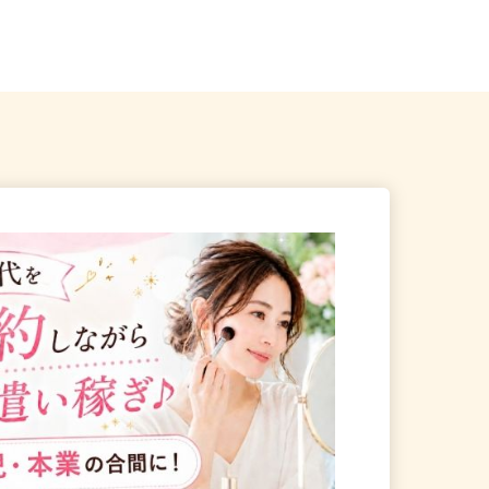
県内のご自宅 ※フルリモ
京都府、滋賀県、奈良県《近畿エリ
ア》