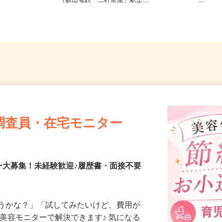
県《近畿エリ
京都府京都市左京区静市市原町659-2
和歌山
（叡山電鉄「二軒茶屋」駅よ...
ー...
調査員・在宅モニター
ー大募集！未経験歓迎♪履歴書・面接不要
合うかな？」「試してみたいけど、費用が