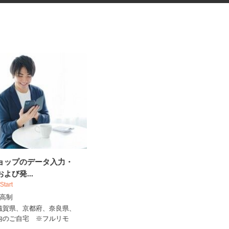
ショップのデータ入力・
健康食品・化粧品・治験等のモ
および発...
ニター
 Start
株式会社SOUKEN
出来高制
5,000円以上（1回のモニター参加に
つき） ※完全出来高制
、滋賀県、京都府、奈良県、