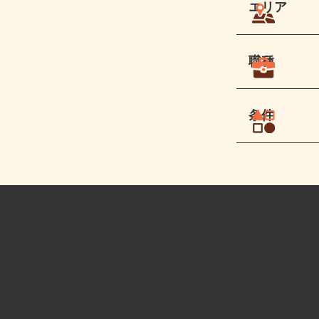
エリア
職種
条件