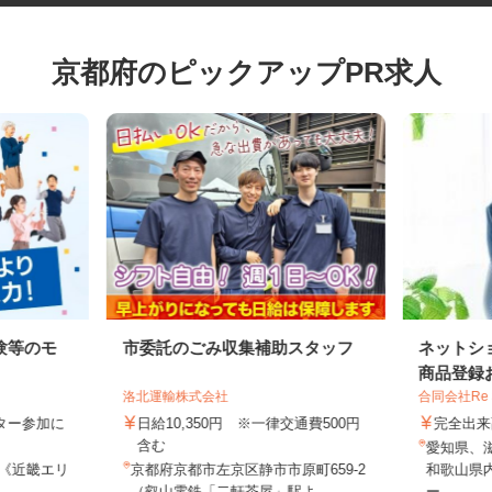
京都府のピックアップPR求人
験等のモ
市委託のごみ収集補助スタッフ
ネット
商品登録
洛北運輸株式会社
合同会社Re
モニター参加に
日給10,350円 ※一律交通費500円
完全
制
含む
愛知県