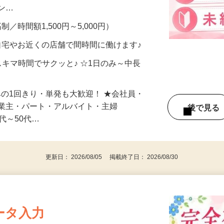
、美容モニターで解決できます♪ 気になる
メン…
制／時間額1,500円～5,000円）
自宅やお近くの店舗で間時間に働けます♪
スキマ時間でサクッと♪ ☆1日のみ～中長
みの1回きり・単発も大歓迎！ ★会社員・
事業主・パート・アルバイト・主婦
後で見
代～50代…
更新日： 2026/08/05 掲載終了日： 2026/08/30