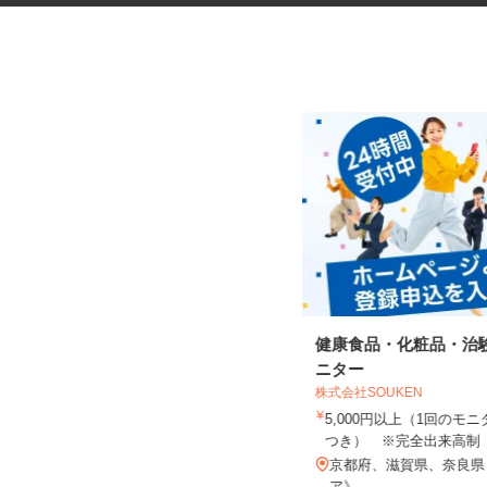
ネットショップのデータ入力・
健康食品・化粧品・治
商品登録および発...
ニター
合同会社Re Start
株式会社SOUKEN
完全出来高制
5,000円以上（1回の
つき） ※完全出来高
愛知県、滋賀県、京都府、奈良県、