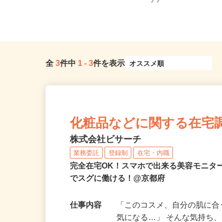
和歌山県内のご自宅 ※フルリモ
京都府、滋賀県、奈良
ー...
ア》
全
3
件中
1
-
3
件を表示
化粧品などに関する在宅
株式会社ビサーチ
業務委託
登録制
在宅・内職
完全在宅OK！スマホで出来る美容モニタ
でスグに働ける！@京都府
仕事内容
「このコスメ、自分の肌に