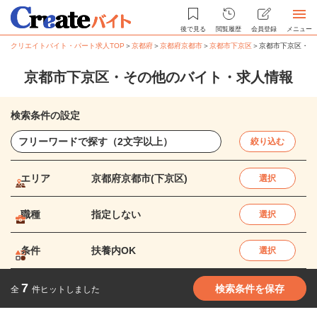
後で見る
閲覧履歴
会員登録
メニュー
クリエイトバイト・パート求人TOP
＞
京都府
＞
京都府京都市
＞
京都市下京区
＞
京都市下京区・そ
京都市下京区・その他のバイト・求人情報
検索条件の設定
絞り込む
エリア
京都府京都市(下京区)
選択
職種
指定しない
選択
条件
扶養内OK
選択
7
検索条件を保存
全
件ヒットしました