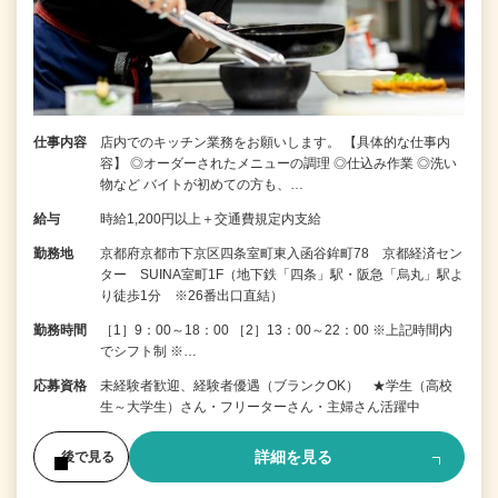
仕事内容
店内でのキッチン業務をお願いします。 【具体的な仕事内
容】 ◎オーダーされたメニューの調理 ◎仕込み作業 ◎洗い
物など バイトが初めての方も、…
給与
時給1,200円以上＋交通費規定内支給
勤務地
京都府京都市下京区四条室町東入函谷鉾町78 京都経済セン
ター SUINA室町1F（地下鉄「四条」駅・阪急「烏丸」駅よ
り徒歩1分 ※26番出口直結）
勤務時間
［1］9：00～18：00 ［2］13：00～22：00 ※上記時間内
でシフト制 ※…
応募資格
未経験者歓迎、経験者優遇（ブランクOK） ★学生（高校
生～大学生）さん・フリーターさん・主婦さん活躍中
詳細を見る
後で見る