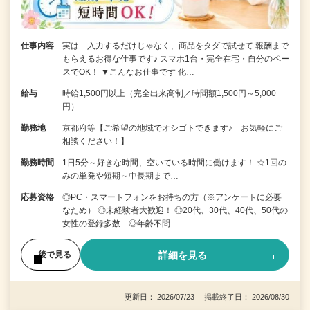
仕事内容
実は…入力するだけじゃなく、商品をタダで試せて 報酬まで
もらえるお得な仕事です♪ スマホ1台・完全在宅・自分のペー
スでOK！ ▼こんなお仕事です 化…
給与
時給1,500円以上（完全出来高制／時間額1,500円～5,000
円）
勤務地
京都府等【ご希望の地域でオシゴトできます♪ お気軽にご
相談ください！】
勤務時間
1日5分～好きな時間、空いている時間に働けます！ ☆1回の
みの単発や短期～中長期まで…
応募資格
◎PC・スマートフォンをお持ちの方（※アンケートに必要
なため） ◎未経験者大歓迎！ ◎20代、30代、40代、50代の
女性の登録多数 ◎年齢不問
詳細を見る
後で見る
更新日： 2026/07/23 掲載終了日： 2026/08/30