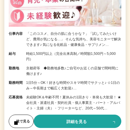
仕事内容
「このコスメ、自分の肌に合うかな？」「試してみたいけ
ど、費用が気になる…」 そんな気持ち、美容モニターで解決
できます♪ 気になる化粧品・健康食品・サプリメン…
給与
時給1,500円以上（完全出来高制／時間額1,500円～5,000
円）
勤務地
京都府等 ◆勤務地多数♪ご自宅やお近くの店舗で間時間に
働けます♪
勤務時間
1日5分～OK！好きな時間やスキマ時間でサクッと♪ ☆1日の
み～中長期まで幅広く大歓迎♪…
応募資格
未経験OK＆年齢不問！夏休みの1回きり・単発も大歓迎！ ★
会社員・派遣社員・契約社員・個人事業主・パート・アルバ
イト・主婦（夫）・フリーターなど、20代～50代…
詳細を見る
後で見る