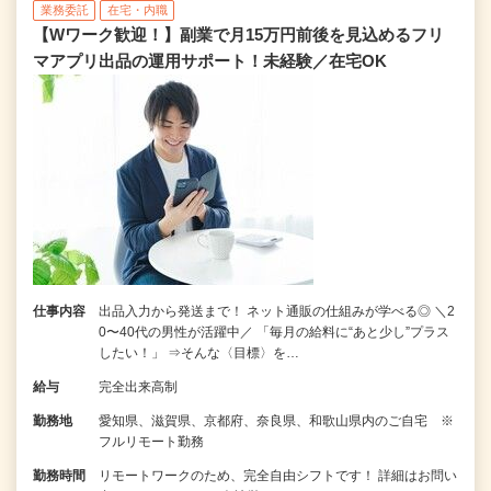
業務委託
在宅・内職
【Wワーク歓迎！】副業で月15万円前後を見込めるフリ
マアプリ出品の運用サポート！未経験／在宅OK
仕事内容
出品入力から発送まで！ ネット通販の仕組みが学べる◎ ＼2
0〜40代の男性が活躍中／ 「毎月の給料に“あと少し”プラス
したい！」 ⇒そんな〈目標〉を…
給与
完全出来高制
勤務地
愛知県、滋賀県、京都府、奈良県、和歌山県内のご自宅 ※
フルリモート勤務
勤務時間
リモートワークのため、完全自由シフトです！ 詳細はお問い