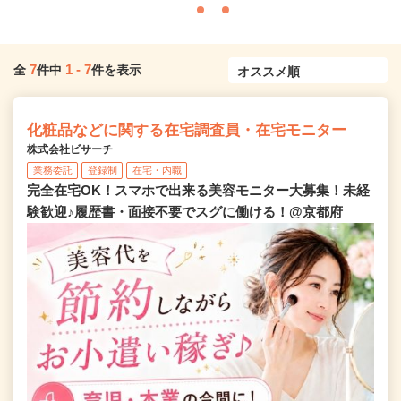
7
1
-
7
全
件中
件を表示
化粧品などに関する在宅調査員・在宅モニター
株式会社ビサーチ
業務委託
登録制
在宅・内職
完全在宅OK！スマホで出来る美容モニター大募集！未経
験歓迎♪履歴書・面接不要でスグに働ける！@京都府