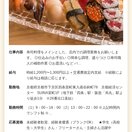
仕事内容
寿司料理をメインとした、店内での調理業務をお願いしま
す。 ◎仕込みのお手伝い ◎簡単な調理、盛りつけ ◎寿司職
人の補助作業 ◎お皿洗いなど バ…
給与
時給1,200円〜1,300円以上＋交通費規定内支給 ※経験によ
り給与は相談に応じます。
勤務地
京都府京都市下京区四条室町東入函谷鉾町78 京都経済セン
ター SUINA室町1F（地下鉄「四条」駅・阪急「烏丸」駅よ
り徒歩1分 ※26番出口直結）
勤務時間
［1］9：00～18：00 ［2］13：00～22：00 ※上記時間内
でシフト制 ※…
応募資格
未経験者歓迎、経験者優遇（ブランクOK） ★学生（高校
生～大学生）さん・フリーターさん・主婦さん活躍中