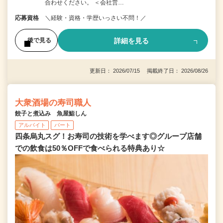
合わせください。 ＜会社営…
応募資格
＼経験・資格・学歴いっさい不問！／
詳細を見る
後で見る
更新日： 2026/07/15 掲載終了日： 2026/08/26
大衆酒場の寿司職人
餃子と煮込み 魚屋鮨しん
アルバイト
パート
四条烏丸スグ！お寿司の技術を学べます◎グループ店舗
での飲食は50％OFFで食べられる特典あり☆