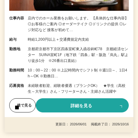
仕事内容
店内でのホール業務をお願いします。 【具体的な仕事内容】
◎お客様のご案内 ◎オーダーテイク ◎ドリンクの提供 ◎レ
ジ対応など 接客が初めて…
給与
時給1,200円以上＋交通費規定内支給
勤務地
京都府京都市下京区四条室町東入函谷鉾町78 京都経済セン
ター SUINA室町1F（地下鉄「四条」駅・阪急「烏丸」駅よ
り徒歩1分 ※26番出口直結）
勤務時間
10：00～22：00 ※上記時間内でシフト制 ※週1日～、1日4
h～OK ※勤務日…
応募資格
未経験者歓迎、経験者優遇（ブランクOK） ★学生（高校
生～大学生）さん・フリーターさん・主婦さん活躍中
詳細を見る
後で見る
更新日： 2026/06/01 掲載終了日： 2026/10/16