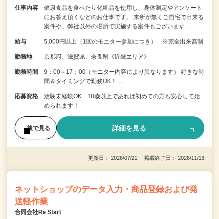
仕事内容
健康食品を食べたり化粧品を使用し、身体測定やアンケート
にお答え頂くなどのお仕事です。 来所が無くご自宅で出来る
案件や、弊社以外の場所で実施する案件もございます…
給与
5,000円以上（1回のモニター参加につき） ※完全出来高制
勤務地
京都府、滋賀県、奈良県《近畿エリア》
勤務時間
9：00～17：00（モニター内容により異なります） 好きな時
間＆タイミングで勤務OK！…
応募資格
治験未経験OK 18歳以上であれば初めての方も安心して始
められます！
詳細を見る
後で見る
更新日： 2026/07/21 掲載終了日： 2026/11/13
ネットショップのデータ入力・商品登録および発
送軽作業
合同会社Re Start