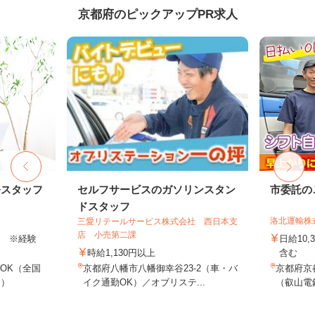
京都府のピックアップPR求人
務スタッフ
セルフサービスのガソリンスタン
市委託の
ドスタッフ
洛北運輸株
三愛リテールサービス株式会社 西日本支
店 小売第二課
以上 ※経験
日給10,
時給1,130円以上
含む
OK（全国
京都府八幡市八幡御幸谷23-2（車・バ
京都府京
し）
イク通勤OK）／オブリステ...
（叡山電