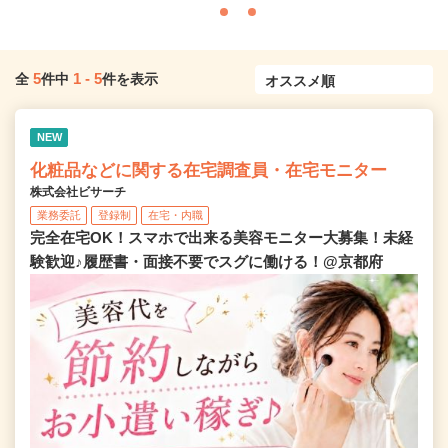
5
1
-
5
全
件中
件を表示
NEW
化粧品などに関する在宅調査員・在宅モニター
株式会社ビサーチ
業務委託
登録制
在宅・内職
完全在宅OK！スマホで出来る美容モニター大募集！未経
験歓迎♪履歴書・面接不要でスグに働ける！@京都府