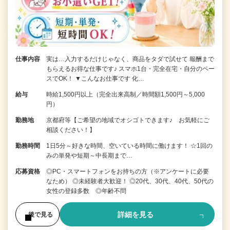
仕事内容
実は…入力するだけじゃなく、商品をタダで試せて 報酬まで
もらえるお得な仕事です♪ スマホ1台・完全在宅・自分のペー
スでOK！ ▼こんなお仕事です 化…
給与
時給1,500円以上（完全出来高制／時間額1,500円～5,000
円）
勤務地
京都府等【ご希望の地域でオシゴトできます♪ お気軽にご
相談ください！】
勤務時間
1日5分～好きな時間、空いている時間に働けます！ ☆1回の
みの単発や短期～中長期まで…
応募資格
◎PC・スマートフォンをお持ちの方（※アンケートに必要
なため） ◎未経験者大歓迎！ ◎20代、30代、40代、50代の
女性の登録多数 ◎年齢不問
詳細を見る
後で見る