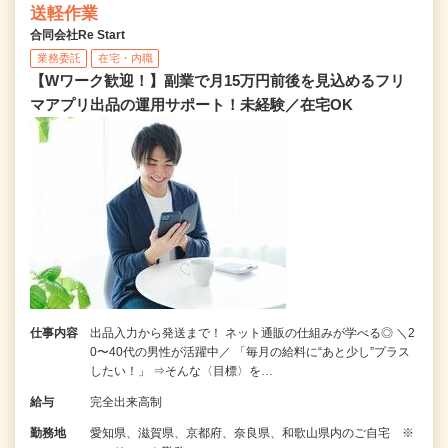
送軽作業
合同会社Re Start
業務委託
在宅・内職
【Wワーク歓迎！】副業で月15万円前後を見込めるフリ
マアプリ出品の運用サポート！未経験／在宅OK
仕事内容
出品入力から発送まで！ ネット通販の仕組みが学べる◎ ＼2
0〜40代の男性が活躍中／ 「毎月の給料に“あと少し”プラス
したい！」 ⇒そんな〈目標〉を…
給与
完全出来高制
勤務地
愛知県、滋賀県、京都府、奈良県、和歌山県内のご自宅 ※