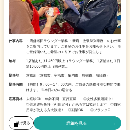
仕事内容
・店舗巡回ラウンダー業務 ・新店・改装陳列業務 のお仕事
をご案内しています。ご希望のお仕事をお知らせ下さい。 ※
ご登録頂いたご希望のエリアでお仕事が発生しま…
給与
1店舗あたり1,450円以上（ラウンダー業務） 1店舗当たり日
額10,000円以上（陳列業…
勤務地
京都府（京都市、宇治市、亀岡市、舞鶴市、城陽市）
勤務時間
［時間］9：00～17：00の内、ご自身の勤務可能な時間で働
けます。 ※半日のみの場合も…
応募資格
未経験OK 年齢不問 直行直帰！ ◎女性多数活躍中！
◎普通運転免許（AT限定可）がある方は歓迎します ◎自家
用車が使える方大歓迎！ ◎副業OK！ ◎ブランクO…
詳細を見る
後で見る