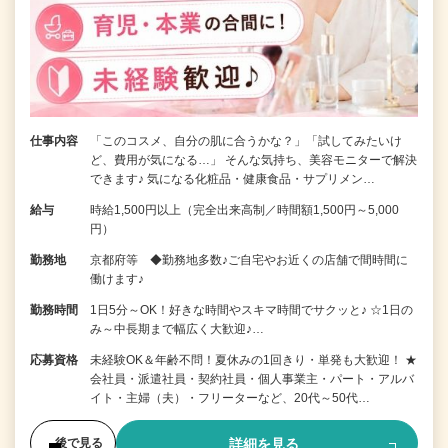
仕事内容
「このコスメ、自分の肌に合うかな？」「試してみたいけ
ど、費用が気になる…」 そんな気持ち、美容モニターで解決
できます♪ 気になる化粧品・健康食品・サプリメン…
給与
時給1,500円以上（完全出来高制／時間額1,500円～5,000
円）
勤務地
京都府等 ◆勤務地多数♪ご自宅やお近くの店舗で間時間に
働けます♪
勤務時間
1日5分～OK！好きな時間やスキマ時間でサクッと♪ ☆1日の
み～中長期まで幅広く大歓迎♪…
応募資格
未経験OK＆年齢不問！夏休みの1回きり・単発も大歓迎！ ★
会社員・派遣社員・契約社員・個人事業主・パート・アルバ
イト・主婦（夫）・フリーターなど、20代～50代…
詳細を見る
後で見る