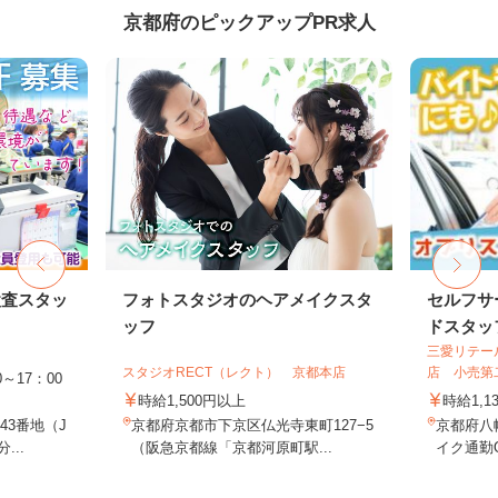
京都府のピックアップPR求人
検査スタッ
フォトスタジオのヘアメイクスタ
セルフサ
ッフ
ドスタッ
三愛リテー
スタジオRECT（レクト） 京都本店
店 小売第
～17：00
時給1,500円以上
時給1,1
3番地（J
京都府京都市下京区仏光寺東町127−5
京都府八
...
（阪急京都線「京都河原町駅...
イク通勤O