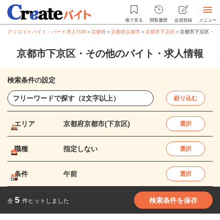
後で見る
閲覧履歴
会員登録
メニュー
クリエイトバイト・パート求人TOP
＞
京都府
＞
京都府京都市
＞
京都市下京区
＞
京都市下京区・そ
京都市下京区・その他のバイト・求人情報
検索条件の設定
絞り込む
エリア
京都府京都市(下京区)
選択
職種
指定しない
選択
条件
午前
選択
5
検索条件を保存
全
件ヒットしました