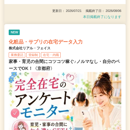
更新日： 2026/07/21 掲載終了日： 2026/08/06
本日掲載終了になります
NEW
化粧品・サプリの在宅データ入力
株式会社リアル・フェイス
業務委託
登録制
在宅・内職
家事・育児の合間にコツコツ稼ぐ♪ノルマなし・自分のペ
ースでOK！〈京都府〉