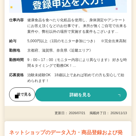
仕事内容
健康食品を食べたり化粧品を使用し、身体測定やアンケート
にお答え頂くなどのお仕事です。 来所が無くご自宅で出来る
案件や、弊社以外の場所で実施する案件もございます…
給与
5,000円以上（1回のモニター参加につき） ※完全出来高制
勤務地
京都府、滋賀県、奈良県《近畿エリア》
勤務時間
9：00～17：00（モニター内容により異なります） 好きな時
間＆タイミングで勤務OK！…
応募資格
治験未経験OK 18歳以上であれば初めての方も安心して始
められます！
詳細を見る
後で見る
更新日： 2026/07/21 掲載終了日： 2026/11/13
ネットショップのデータ入力・商品登録および発