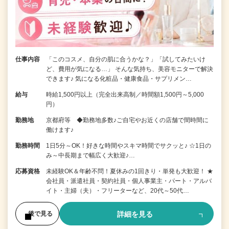
仕事内容
「このコスメ、自分の肌に合うかな？」「試してみたいけ
ど、費用が気になる…」 そんな気持ち、美容モニターで解決
できます♪ 気になる化粧品・健康食品・サプリメン…
給与
時給1,500円以上（完全出来高制／時間額1,500円～5,000
円）
勤務地
京都府等 ◆勤務地多数♪ご自宅やお近くの店舗で間時間に
働けます♪
勤務時間
1日5分～OK！好きな時間やスキマ時間でサクッと♪ ☆1日の
み～中長期まで幅広く大歓迎♪…
応募資格
未経験OK＆年齢不問！夏休みの1回きり・単発も大歓迎！ ★
会社員・派遣社員・契約社員・個人事業主・パート・アルバ
イト・主婦（夫）・フリーターなど、20代～50代…
詳細を見る
後で見る