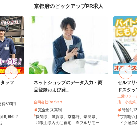
京都府のピックアップPR求人
スタッフ
ネットショップのデータ入力・商
セルフサ
品登録および発...
ドスタッ
三愛リテー
合同会社Re Start
店 小売第
通費500円
完全出来高制
時給1,1
町659-2
愛知県、滋賀県、京都府、奈良県、
京都府八
...
和歌山県内のご自宅 ※フルリモー...
イク通勤O