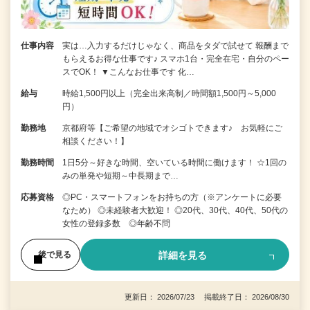
仕事内容
実は…入力するだけじゃなく、商品をタダで試せて 報酬まで
もらえるお得な仕事です♪ スマホ1台・完全在宅・自分のペー
スでOK！ ▼こんなお仕事です 化…
給与
時給1,500円以上（完全出来高制／時間額1,500円～5,000
円）
勤務地
京都府等【ご希望の地域でオシゴトできます♪ お気軽にご
相談ください！】
勤務時間
1日5分～好きな時間、空いている時間に働けます！ ☆1回の
みの単発や短期～中長期まで…
応募資格
◎PC・スマートフォンをお持ちの方（※アンケートに必要
なため） ◎未経験者大歓迎！ ◎20代、30代、40代、50代の
女性の登録多数 ◎年齢不問
詳細を見る
後で見る
更新日： 2026/07/23 掲載終了日： 2026/08/30