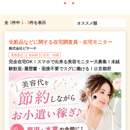
3
1
-
3
全
件中
件を表示
化粧品などに関する在宅調査員・在宅モニター
株式会社ビサーチ
業務委託
登録制
在宅・内職
完全在宅OK！スマホで出来る美容モニター大募集！未経
験歓迎♪履歴書・面接不要でスグに働ける！@京都府