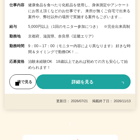
仕事内容
健康食品を食べたり化粧品を使用し、身体測定やアンケート
にお答え頂くなどのお仕事です。 来所が無くご自宅で出来る
案件や、弊社以外の場所で実施する案件もございます…
給与
5,000円以上（1回のモニター参加につき） ※完全出来高制
勤務地
京都府、滋賀県、奈良県《近畿エリア》
勤務時間
9：00～17：00（モニター内容により異なります） 好きな時
間＆タイミングで勤務OK！…
応募資格
治験未経験OK 18歳以上であれば初めての方も安心して始
められます！
詳細を見る
後で見る
更新日： 2026/07/21 掲載終了日： 2026/11/13
1