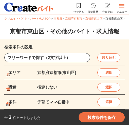
後で見る
閲覧履歴
会員登録
メニュー
クリエイトバイト・パート求人TOP
＞
京都府
＞
京都府京都市
＞
京都市東山区
＞
京都市東山区・そ
京都市東山区・その他のバイト・求人情報
検索条件の設定
絞り込む
エリア
京都府京都市(東山区)
選択
職種
指定しない
選択
条件
子育てママ在籍中
選択
3
検索条件を保存
全
件ヒットしました