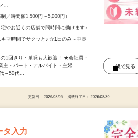
、美容モニターで解決できます♪ 気になる
メン…
制／時間額1,500円～5,000円）
自宅やお近くの店舗で間時間に働けます♪
スキマ時間でサクッと♪ ☆1日のみ～中長
みの1回きり・単発も大歓迎！ ★会社員・
事業主・パート・アルバイト・主婦
後で見
代～50代…
更新日： 2026/08/05 掲載終了日： 2026/08/30