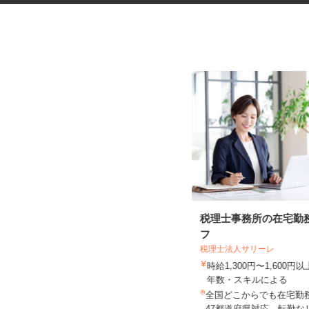
セルフサービスのガソリンスタ
税理士事務所の在宅勤
ンドスタッフ
フ
税理士法人サリーレ
三愛リテールサービス株式会社 西日本
支店 小売第二課
時給1,300円〜1,600
時給1,130円以上
年数・スキルによる