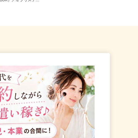
八幡市八幡御幸谷23-2（車・
全国どこからでも在宅勤務OK（全国
勤OK）／オブリステ...
47都道府県対応、転勤なし）