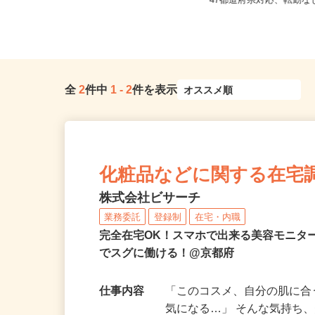
京都府八幡市八幡御幸谷23-2（車・
全国どこからでも在宅勤
バイク通勤OK）／オブリステ...
47都道府県対応、転勤
全
2
件中
1
-
2
件を表示
化粧品などに関する在宅
株式会社ビサーチ
業務委託
登録制
在宅・内職
完全在宅OK！スマホで出来る美容モニタ
でスグに働ける！@京都府
仕事内容
「このコスメ、自分の肌に