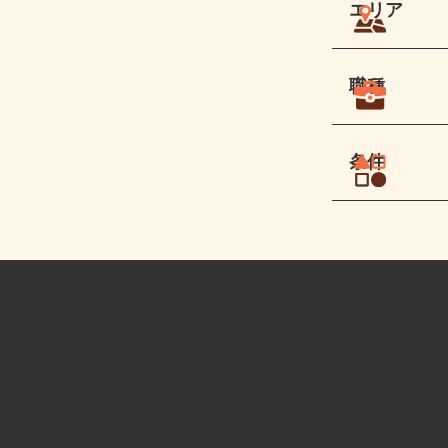
エリア
職種
条件