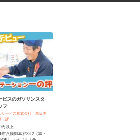
サービスのガソリンスタ
税理士事務所の在宅勤務スタッ
タッフ
フ
税理士法人サリーレ
ールサービス株式会社 西日本
売第二課
時給1,300円〜1,600円以上 ※経験
,130円以上
年数・スキルによる