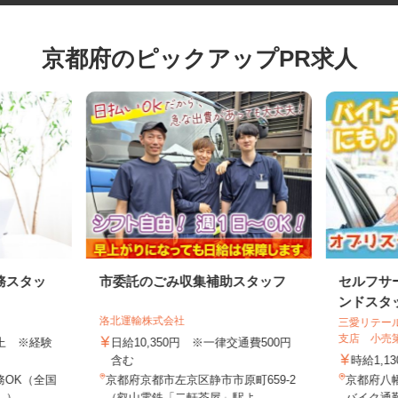
京都府のピックアップPR求人
務スタッ
市委託のごみ収集補助スタッフ
セルフ
ンドス
洛北運輸株式会社
三愛リテ
支店 小
円以上 ※経験
日給10,350円 ※一律交通費500円
含む
時給1