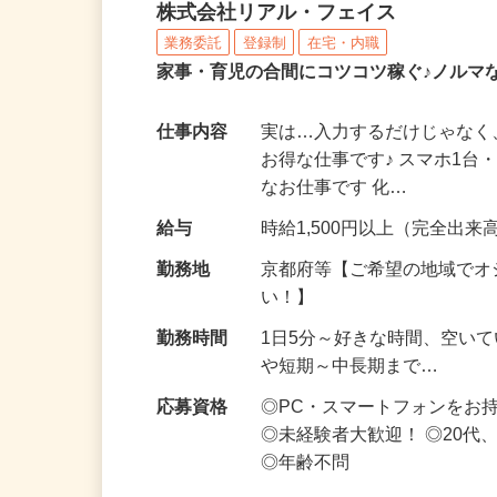
化粧品・サプリの在宅デ
株式会社リアル・フェイス
業務委託
登録制
在宅・内職
家事・育児の合間にコツコツ稼ぐ♪ノルマ
仕事内容
実は…入力するだけじゃなく
お得な仕事です♪ スマホ1台
なお仕事です 化…
給与
時給1,500円以上（完全出来高
勤務地
京都府等【ご希望の地域でオ
い！】
勤務時間
1日5分～好きな時間、空い
や短期～中長期まで…
応募資格
◎PC・スマートフォンをお
◎未経験者大歓迎！ ◎20代