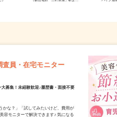
務OK（全国
京都府京都市左京区静市市原町659-2
京都府
なし）
（叡山電鉄「二軒茶屋」駅よ...
バイク通
調査員・在宅モニター
ー大募集！未経験歓迎♪履歴書・面接不要
合うかな？」「試してみたいけど、費用が