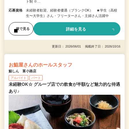
ト制 ※…
応募資格
未経験者歓迎、経験者優遇（ブランクOK） ★学生（高校
生〜大学生）さん・フリーターさん・主婦さん活躍中
詳細を見る
後で見る
更新日： 2026/06/01 掲載終了日： 2026/10/16
お鮨屋さんのホールスタッフ
鮨しん 富小路店
アルバイト
パート
未経験OK☆ グループ店での飲食が半額など魅力的な待遇
あり♪