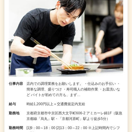
仕事内容
店内での調理業務をお願いします。 ・仕込みのお手伝い ・
簡単な調理、盛りつけ ・寿司職人の補助作業 ・お皿洗いな
ど バイトが初めての方も、まず…
給与
時給1,200円以上＋交通費規定内支給
勤務地
京都府京都市中京区西大文字町606-2 アミカーレ錦1F（阪急
京都線「烏丸」駅・「京都河原町」駅より徒歩5分）
勤務時間
[1]9：00～18：00 [2]13：00～22：00 ※上記時間内でシフ