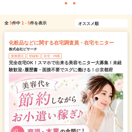
5
1
-
5
全
件中
件を表示
化粧品などに関する在宅調査員・在宅モニター
株式会社ビサーチ
業務委託
登録制
在宅・内職
完全在宅OK！スマホで出来る美容モニター大募集！未経
験歓迎♪履歴書・面接不要でスグに働ける！@京都府