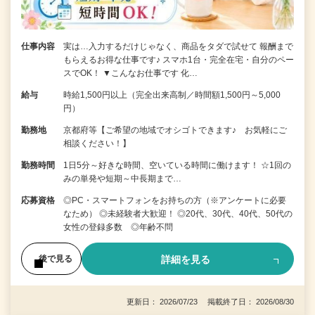
仕事内容
実は…入力するだけじゃなく、商品をタダで試せて 報酬まで
もらえるお得な仕事です♪ スマホ1台・完全在宅・自分のペー
スでOK！ ▼こんなお仕事です 化…
給与
時給1,500円以上（完全出来高制／時間額1,500円～5,000
円）
勤務地
京都府等【ご希望の地域でオシゴトできます♪ お気軽にご
相談ください！】
勤務時間
1日5分～好きな時間、空いている時間に働けます！ ☆1回の
みの単発や短期～中長期まで…
応募資格
◎PC・スマートフォンをお持ちの方（※アンケートに必要
なため） ◎未経験者大歓迎！ ◎20代、30代、40代、50代の
女性の登録多数 ◎年齢不問
詳細を見る
後で見る
更新日： 2026/07/23 掲載終了日： 2026/08/30