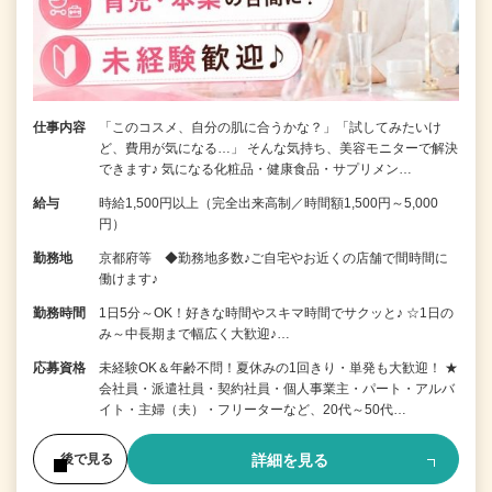
仕事内容
「このコスメ、自分の肌に合うかな？」「試してみたいけ
ど、費用が気になる…」 そんな気持ち、美容モニターで解決
できます♪ 気になる化粧品・健康食品・サプリメン…
給与
時給1,500円以上（完全出来高制／時間額1,500円～5,000
円）
勤務地
京都府等 ◆勤務地多数♪ご自宅やお近くの店舗で間時間に
働けます♪
勤務時間
1日5分～OK！好きな時間やスキマ時間でサクッと♪ ☆1日の
み～中長期まで幅広く大歓迎♪…
応募資格
未経験OK＆年齢不問！夏休みの1回きり・単発も大歓迎！ ★
会社員・派遣社員・契約社員・個人事業主・パート・アルバ
イト・主婦（夫）・フリーターなど、20代～50代…
詳細を見る
後で見る