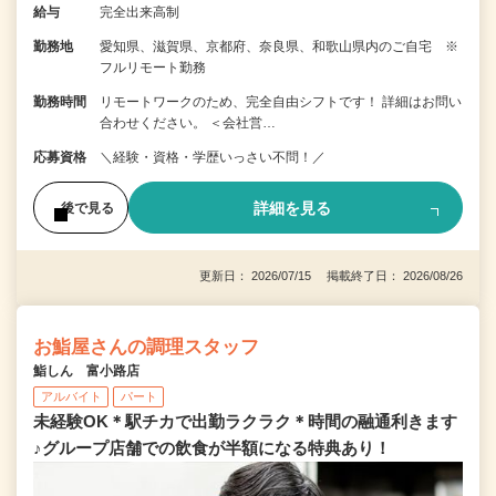
給与
完全出来高制
勤務地
愛知県、滋賀県、京都府、奈良県、和歌山県内のご自宅 ※
フルリモート勤務
勤務時間
リモートワークのため、完全自由シフトです！ 詳細はお問い
合わせください。 ＜会社営…
応募資格
＼経験・資格・学歴いっさい不問！／
詳細を見る
後で見る
更新日： 2026/07/15 掲載終了日： 2026/08/26
お鮨屋さんの調理スタッフ
鮨しん 富小路店
アルバイト
パート
未経験OK＊駅チカで出勤ラクラク＊時間の融通利きます
♪グループ店舗での飲食が半額になる特典あり！