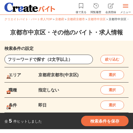
後で見る
閲覧履歴
会員登録
メニュー
クリエイトバイト・パート求人TOP
＞
京都府
＞
京都府京都市
＞
京都市中京区
＞
京都市中京区・そ
京都市中京区・その他のバイト・求人情報
検索条件の設定
絞り込む
エリア
京都府京都市(中京区)
選択
職種
指定しない
選択
条件
即日
選択
5
検索条件を保存
全
件ヒットしました