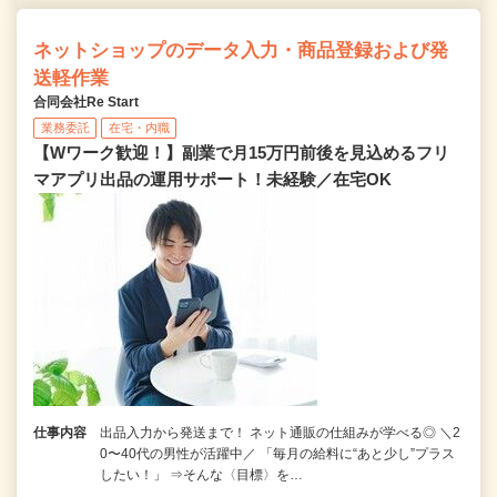
ネットショップのデータ入力・商品登録および発
送軽作業
合同会社Re Start
業務委託
在宅・内職
【Wワーク歓迎！】副業で月15万円前後を見込めるフリ
マアプリ出品の運用サポート！未経験／在宅OK
仕事内容
出品入力から発送まで！ ネット通販の仕組みが学べる◎ ＼2
0〜40代の男性が活躍中／ 「毎月の給料に“あと少し”プラス
したい！」 ⇒そんな〈目標〉を…