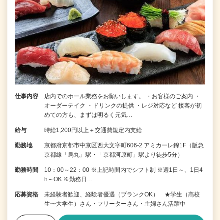
仕事内容
店内でのホール業務をお願いします。 ・お客様のご案内 ・
オーダーテイク ・ドリンクの提供 ・レジ対応など 接客が初
めての方も、まずは明るく元気…
給与
時給1,200円以上＋交通費規定内支給
勤務地
京都府京都市中京区西大文字町606-2 アミカーレ錦1F（阪急
京都線「烏丸」駅・「京都河原町」駅より徒歩5分）
勤務時間
10：00～22：00 ※上記時間内でシフト制 ※週1日～、1日4
h～OK ※勤務日…
応募資格
未経験者歓迎、経験者優遇（ブランクOK） ★学生（高校
生〜大学生）さん・フリーターさん・主婦さん活躍中