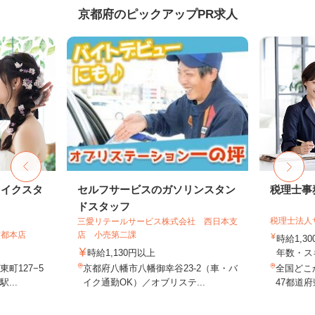
京都府のピックアップPR求人
メイクスタ
セルフサービスのガソリンスタン
税理士事
ドスタッフ
税理士法人
三愛リテールサービス株式会社 西日本支
京都本店
店 小売第二課
時給1,3
時給1,130円以上
年数・ス
町127−5
京都府八幡市八幡御幸谷23-2（車・バ
全国どこ
...
イク通勤OK）／オブリステ...
47都道