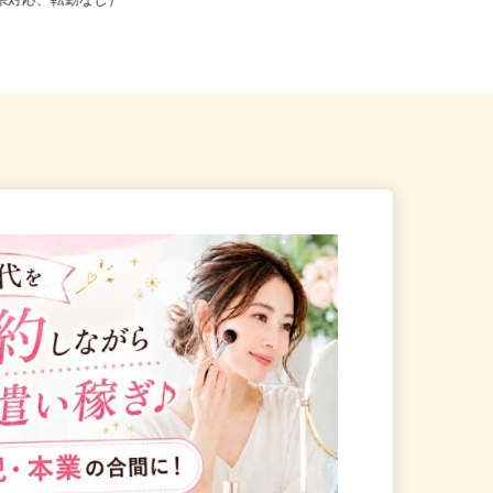
こからでも在宅勤務OK（全国
京都府京都市下京区仏光寺東町127
道府県対応、転勤なし）
−5（阪急京都線「京都河原町駅...