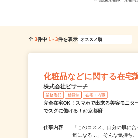
全国どこからでも在宅勤務OK（全国
京都府京都市下京区仏光
47都道府県対応、転勤なし）
−5（阪急京都線「京都河原
全
3
件中
1
-
3
件を表示
化粧品などに関する在宅
株式会社ビサーチ
業務委託
登録制
在宅・内職
完全在宅OK！スマホで出来る美容モニタ
でスグに働ける！@京都府
仕事内容
「このコスメ、自分の肌に