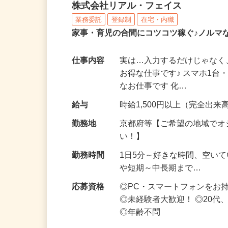
化粧品・サプリの在宅デ
株式会社リアル・フェイス
業務委託
登録制
在宅・内職
家事・育児の合間にコツコツ稼ぐ♪ノルマ
仕事内容
実は…入力するだけじゃなく
お得な仕事です♪ スマホ1台
なお仕事です 化…
給与
時給1,500円以上（完全出来高
勤務地
京都府等【ご希望の地域でオ
い！】
勤務時間
1日5分～好きな時間、空い
や短期～中長期まで…
応募資格
◎PC・スマートフォンをお
◎未経験者大歓迎！ ◎20代