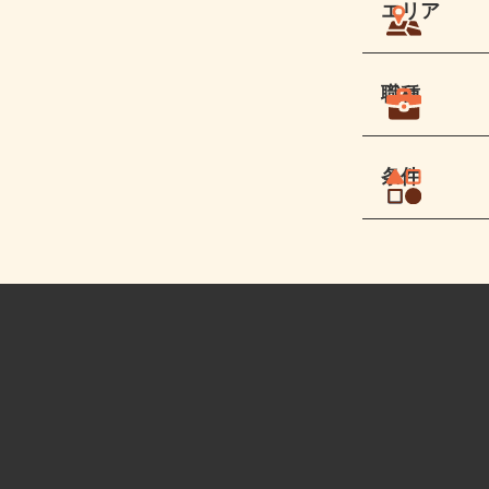
エリア
職種
条件