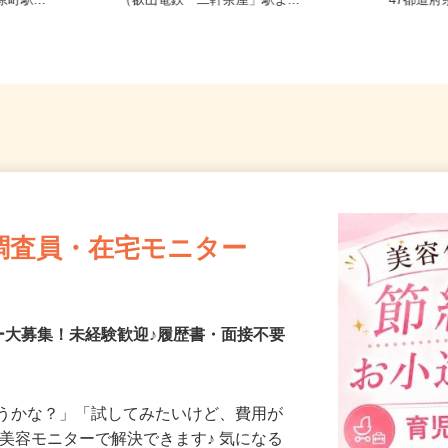
寺東町127
京都府京都市左京区静市市原町659-2
全国ど
町駅...
（叡山電鉄「二軒茶屋」駅よ...
47都
調査員・在宅モニター
ー大募集！未経験歓迎♪履歴書・面接不要
合うかな？」「試してみたいけど、費用が