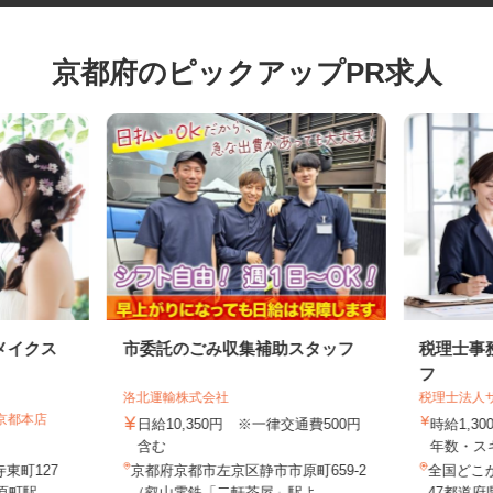
京都府のピックアップPR求人
メイクス
市委託のごみ収集補助スタッフ
税理士
フ
洛北運輸株式会社
税理士法
 京都本店
日給10,350円 ※一律交通費500円
時給1,
含む
年数・