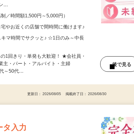
、美容モニターで解決できます♪ 気になる
メン…
制／時間額1,500円～5,000円）
自宅やお近くの店舗で間時間に働けます♪
スキマ時間でサクッと♪ ☆1日のみ～中長
みの1回きり・単発も大歓迎！ ★会社員・
事業主・パート・アルバイト・主婦
後で見
代～50代…
更新日： 2026/08/05 掲載終了日： 2026/08/30