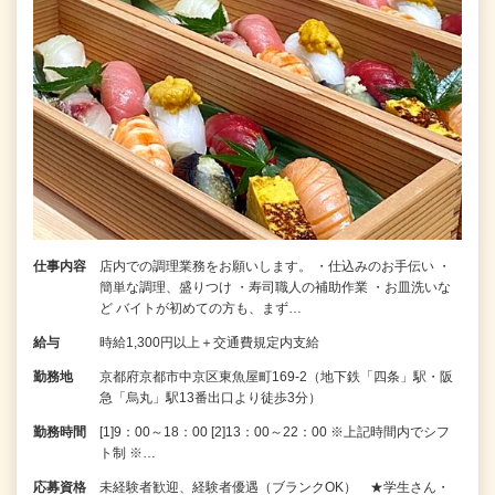
仕事内容
店内での調理業務をお願いします。 ・仕込みのお手伝い ・
簡単な調理、盛りつけ ・寿司職人の補助作業 ・お皿洗いな
ど バイトが初めての方も、まず…
給与
時給1,300円以上＋交通費規定内支給
勤務地
京都府京都市中京区東魚屋町169-2（地下鉄「四条」駅・阪
急「烏丸」駅13番出口より徒歩3分）
勤務時間
[1]9：00～18：00 [2]13：00～22：00 ※上記時間内でシフ
ト制 ※…
応募資格
未経験者歓迎、経験者優遇（ブランクOK） ★学生さん・