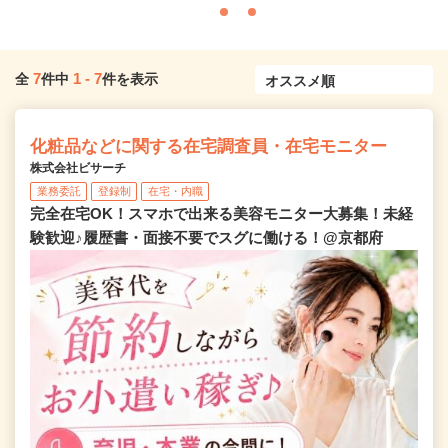
7
1
-
7
全
件中
件を表示
化粧品などに関する在宅調査員・在宅モニター
株式会社ビサーチ
業務委託
登録制
在宅・内職
完全在宅OK！スマホで出来る美容モニター大募集！未経
験歓迎♪履歴書・面接不要でスグに働ける！@京都府