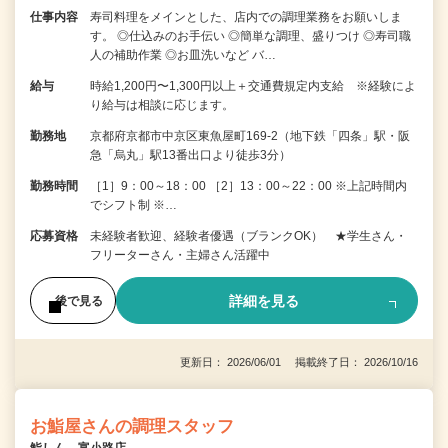
仕事内容
寿司料理をメインとした、店内での調理業務をお願いしま
す。 ◎仕込みのお手伝い ◎簡単な調理、盛りつけ ◎寿司職
人の補助作業 ◎お皿洗いなど バ…
給与
時給1,200円〜1,300円以上＋交通費規定内支給 ※経験によ
り給与は相談に応じます。
勤務地
京都府京都市中京区東魚屋町169-2（地下鉄「四条」駅・阪
急「烏丸」駅13番出口より徒歩3分）
勤務時間
［1］9：00～18：00 ［2］13：00～22：00 ※上記時間内
でシフト制 ※…
応募資格
未経験者歓迎、経験者優遇（ブランクOK） ★学生さん・
フリーターさん・主婦さん活躍中
詳細を見る
後で見る
更新日： 2026/06/01 掲載終了日： 2026/10/16
お鮨屋さんの調理スタッフ
鮨しん 富小路店