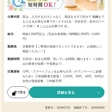
仕事内容
実は…入力するだけじゃなく、商品をタダで試せて 報酬まで
もらえるお得な仕事です♪ スマホ1台・完全在宅・自分のペー
スでOK！ ▼こんなお仕事です 化…
給与
時給1,500円以上（完全出来高制／時間額1,500円～5,000
円）
勤務地
京都府等【ご希望の地域でオシゴトできます♪ お気軽にご
相談ください！】
勤務時間
1日5分～好きな時間、空いている時間に働けます！ ☆1回の
みの単発や短期～中長期まで…
応募資格
◎PC・スマートフォンをお持ちの方（※アンケートに必要
なため） ◎未経験者大歓迎！ ◎20代、30代、40代、50代の
女性の登録多数 ◎年齢不問
詳細を見る
後で見る
更新日： 2026/07/23 掲載終了日： 2026/08/30