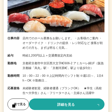
仕事内容
店内でのホール業務をお願いします。 ・お客様のご案内 ・
オーダーテイク ・ドリンクの提供 ・レジ対応など 接客が初
めての方も、まずは明るく元気…
給与
時給1,200円以上＋交通費規定内支給
勤務地
京都府京都市中京区西大文字町606-2 アミカーレ錦1F（阪急
京都線「烏丸」駅・「京都河原町」駅より徒歩5分）
勤務時間
10：00～22：00 ※上記時間内でシフト制 ※週1日～、1日4
h～OK ※勤務日…
応募資格
未経験者歓迎、経験者優遇（ブランクOK） ★学生（高校
生〜大学生）さん・フリーターさん・主婦さん活躍中
詳細を見る
後で見る