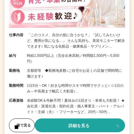
仕事内容
「このコスメ、自分の肌に合うかな？」「試してみたいけ
ど、費用が気になる…」 そんな気持ち、美容モニターで解決
できます♪ 気になる化粧品・健康食品・サプリメン…
給与
時給1,500円以上（完全出来高制／時間額1,500円～5,000
円）
勤務地
京都府等 ◆勤務地多数♪ご自宅やお近くの店舗で間時間に
働けます♪
勤務時間
1日5分～OK！好きな時間やスキマ時間でサクッと♪ ☆1日の
み～中長期まで幅広く大歓迎♪…
応募資格
未経験OK＆年齢不問！夏休みの1回きり・単発も大歓迎！ ★
会社員・派遣社員・契約社員・個人事業主・パート・アルバ
イト・主婦（夫）・フリーターなど、20代～50代…
詳細を見る
後で見る