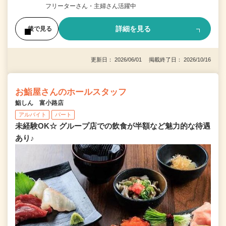
フリーターさん・主婦さん活躍中
詳細を見る
後で見る
更新日： 2026/06/01 掲載終了日： 2026/10/16
お鮨屋さんのホールスタッフ
鮨しん 富小路店
アルバイト
パート
未経験OK☆ グループ店での飲食が半額など魅力的な待遇
あり♪