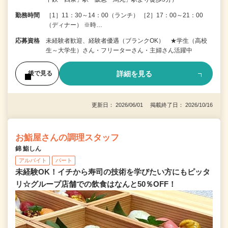
勤務時間
［1］11：30～14：00（ランチ） ［2］17：00～21：00
（ディナー） ※時…
応募資格
未経験者歓迎、経験者優遇（ブランクOK） ★学生（高校
生～大学生）さん・フリーターさん・主婦さん活躍中
詳細を見る
後で見る
更新日： 2026/06/01 掲載終了日： 2026/10/16
お鮨屋さんの調理スタッフ
錦 鮨しん
アルバイト
パート
未経験OK！イチから寿司の技術を学びたい方にもピッタ
リ☆グループ店舗での飲食はなんと50％OFF！