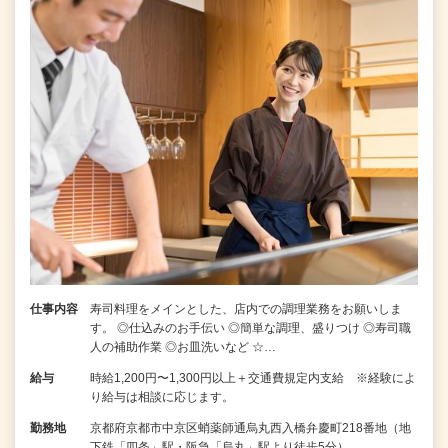
仕事内容
寿司料理をメインとした、店内での調理業務をお願いしま
す。 ◎仕込みのお手伝い ◎簡単な調理、盛りつけ ◎寿司職
人の補助作業 ◎お皿洗いなど ☆…
給与
時給1,200円〜1,300円以上＋交通費規定内支給 ※経験によ
り給与は相談に応じます。
勤務地
京都府京都市中京区蛸薬師通烏丸西入橋弁慶町218番地（地
下鉄「四条」駅・阪急「烏丸」駅より徒歩5分）