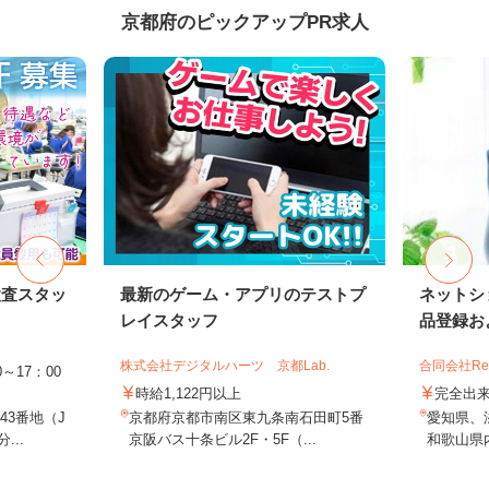
京都府のピックアップPR求人
検査スタッ
最新のゲーム・アプリのテストプ
ネットシ
レイスタッフ
品登録およ
株式会社デジタルハーツ 京都Lab.
合同会社Re S
～17：00
時給1,122円以上
完全出
3番地（J
京都府京都市南区東九条南石田町5番
愛知県、
...
京阪バス十条ビル2F・5F（...
和歌山県