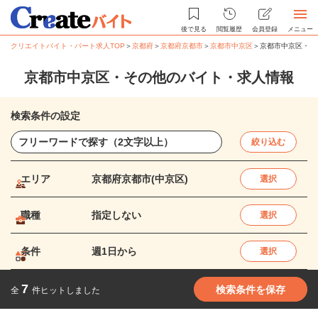
後で見る
閲覧履歴
会員登録
メニュー
クリエイトバイト・パート求人TOP
＞
京都府
＞
京都府京都市
＞
京都市中京区
＞
京都市中京区・そ
京都市中京区・その他のバイト・求人情報
検索条件の設定
絞り込む
エリア
京都府京都市(中京区)
選択
職種
指定しない
選択
条件
週1日から
選択
7
検索条件を保存
全
件ヒットしました