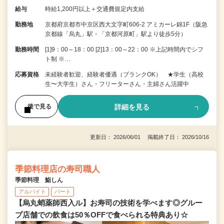
給与
時給1,200円以上＋交通費規定内支給
勤務地
京都府京都市中京区西大文字町606-2 アミカーレ錦1F（阪急
京都線「烏丸」駅・「京都河原町」駅より徒歩5分）
勤務時間
[1]9：00～18：00 [2]13：00～22：00 ※上記時間内でシフ
ト制 ※…
応募資格
未経験者歓迎、経験者優遇（ブランクOK） ★学生（高校
生〜大学生）さん・フリーターさん・主婦さん活躍中
詳細を見る
後で見る
更新日： 2026/06/01 掲載終了日： 2026/10/16
季節料理店の寿司職人
季節料理 鮨しん
アルバイト
パート
【烏丸蛸薬師西入ル】お寿司の技術を学べます◎グルー
プ店舗での飲食は50％OFFで食べられる特典あり☆