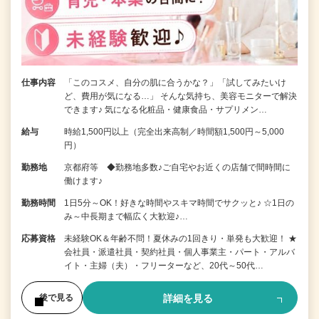
仕事内容
「このコスメ、自分の肌に合うかな？」「試してみたいけ
ど、費用が気になる…」 そんな気持ち、美容モニターで解決
できます♪ 気になる化粧品・健康食品・サプリメン…
給与
時給1,500円以上（完全出来高制／時間額1,500円～5,000
円）
勤務地
京都府等 ◆勤務地多数♪ご自宅やお近くの店舗で間時間に
働けます♪
勤務時間
1日5分～OK！好きな時間やスキマ時間でサクッと♪ ☆1日の
み～中長期まで幅広く大歓迎♪…
応募資格
未経験OK＆年齢不問！夏休みの1回きり・単発も大歓迎！ ★
会社員・派遣社員・契約社員・個人事業主・パート・アルバ
イト・主婦（夫）・フリーターなど、20代～50代…
詳細を見る
後で見る