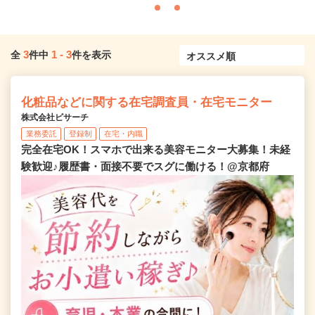
3
1
-
3
全
件中
件を表示
化粧品などに関する在宅調査員・在宅モニター
株式会社ビサーチ
業務委託
登録制
在宅・内職
完全在宅OK！スマホで出来る美容モニター大募集！未経
験歓迎♪履歴書・面接不要でスグに働ける！@京都府