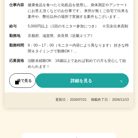
仕事内容
健康食品を食べたり化粧品を使用し、身体測定やアンケート
にお答え頂くなどのお仕事です。 来所が無くご自宅で出来る
案件や、弊社以外の場所で実施する案件もございます…
給与
5,000円以上（1回のモニター参加につき） ※完全出来高制
勤務地
京都府、滋賀県、奈良県《近畿エリア》
勤務時間
9：00～17：00（モニター内容により異なります） 好きな時
間＆タイミングで勤務OK！…
応募資格
治験未経験OK 18歳以上であれば初めての方も安心して始
められます！
詳細を見る
後で見る
更新日： 2026/07/21 掲載終了日： 2026/11/13
1