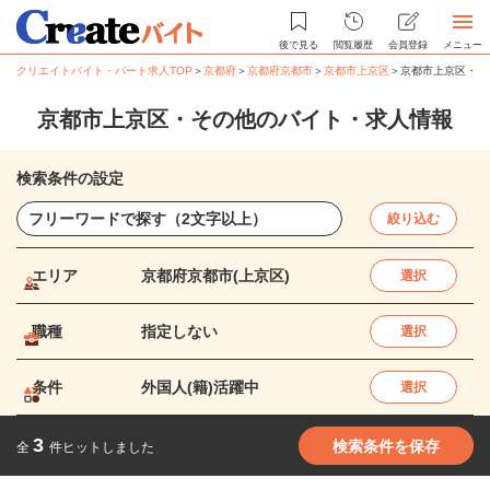
後で見る
閲覧履歴
会員登録
メニュー
クリエイトバイト・パート求人TOP
＞
京都府
＞
京都府京都市
＞
京都市上京区
＞
京都市上京区・そ
京都市上京区・その他のバイト・求人情報
検索条件の設定
絞り込む
エリア
京都府京都市(上京区)
選択
職種
指定しない
選択
条件
外国人(籍)活躍中
選択
3
検索条件を保存
全
件ヒットしました