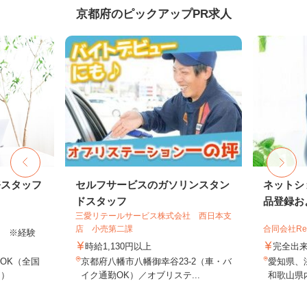
京都府のピックアップPR求人
務スタッフ
セルフサービスのガソリンスタン
ネットシ
ドスタッフ
品登録およ
三愛リテールサービス株式会社 西日本支
店 小売第二課
合同会社Re S
以上 ※経験
時給1,130円以上
完全出
OK（全国
京都府八幡市八幡御幸谷23-2（車・バ
愛知県、
し）
イク通勤OK）／オブリステ...
和歌山県