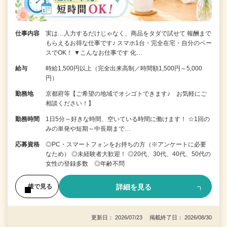
仕事内容
実は…入力するだけじゃなく、商品をタダで試せて 報酬まで
もらえるお得な仕事です♪ スマホ1台・完全在宅・自分のペー
スでOK！ ▼こんなお仕事です 化…
給与
時給1,500円以上（完全出来高制／時間額1,500円～5,000
円）
勤務地
京都府等【ご希望の地域でオシゴトできます♪ お気軽にご
相談ください！】
勤務時間
1日5分～好きな時間、空いている時間に働けます！ ☆1回の
みの単発や短期～中長期まで…
応募資格
◎PC・スマートフォンをお持ちの方（※アンケートに必要
なため） ◎未経験者大歓迎！ ◎20代、30代、40代、50代の
女性の登録多数 ◎年齢不問
詳細を見る
後で見る
更新日： 2026/07/23 掲載終了日： 2026/08/30