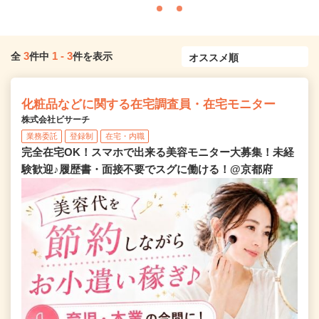
3
1
-
3
全
件中
件を表示
化粧品などに関する在宅調査員・在宅モニター
株式会社ビサーチ
業務委託
登録制
在宅・内職
完全在宅OK！スマホで出来る美容モニター大募集！未経
験歓迎♪履歴書・面接不要でスグに働ける！@京都府