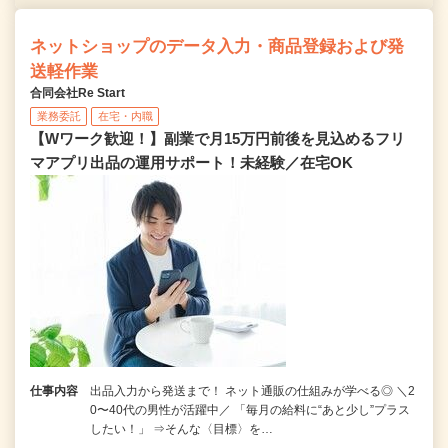
ネットショップのデータ入力・商品登録および発
送軽作業
合同会社Re Start
業務委託
在宅・内職
【Wワーク歓迎！】副業で月15万円前後を見込めるフリ
マアプリ出品の運用サポート！未経験／在宅OK
仕事内容
出品入力から発送まで！ ネット通販の仕組みが学べる◎ ＼2
0〜40代の男性が活躍中／ 「毎月の給料に“あと少し”プラス
したい！」 ⇒そんな〈目標〉を…