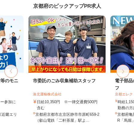
京都府のピックアップPR求人
験等のモニ
市委託のごみ収集補助スタッフ
電子部品
フ
洛北運輸株式会社
京都エレク
ター参加に
日給10,350円 ※一律交通費500円
時給1,1
含む
勤務の方は
《近畿エリ
京都府京都市左京区静市市原町659-2
京都府亀
（叡山電鉄「二軒茶屋」駅よ...
R「馬堀」