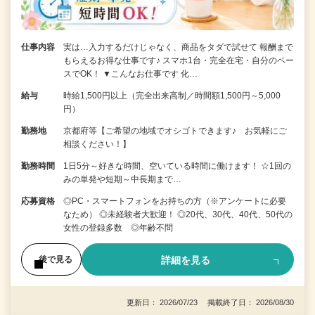
仕事内容
実は…入力するだけじゃなく、商品をタダで試せて 報酬まで
もらえるお得な仕事です♪ スマホ1台・完全在宅・自分のペー
スでOK！ ▼こんなお仕事です 化…
給与
時給1,500円以上（完全出来高制／時間額1,500円～5,000
円）
勤務地
京都府等【ご希望の地域でオシゴトできます♪ お気軽にご
相談ください！】
勤務時間
1日5分～好きな時間、空いている時間に働けます！ ☆1回の
みの単発や短期～中長期まで…
応募資格
◎PC・スマートフォンをお持ちの方（※アンケートに必要
なため） ◎未経験者大歓迎！ ◎20代、30代、40代、50代の
女性の登録多数 ◎年齢不問
詳細を見る
後で見る
更新日： 2026/07/23 掲載終了日： 2026/08/30