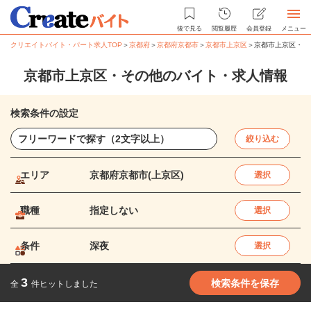
後で見る
閲覧履歴
会員登録
メニュー
クリエイトバイト・パート求人TOP
＞
京都府
＞
京都府京都市
＞
京都市上京区
＞
京都市上京区・そ
京都市上京区・その他のバイト・求人情報
検索条件の設定
絞り込む
エリア
京都府京都市(上京区)
選択
職種
指定しない
選択
条件
深夜
選択
3
検索条件を保存
全
件ヒットしました