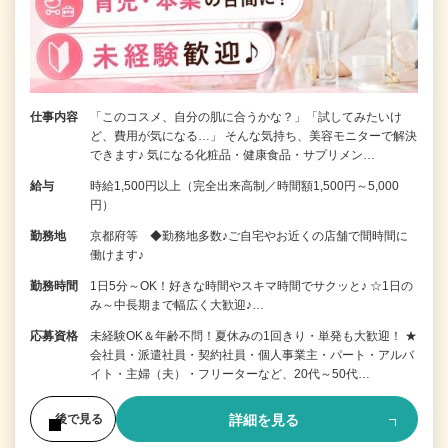
仕事内容
「このコスメ、自分の肌に合うかな？」「試してみたいけ
ど、費用が気になる…」 そんな気持ち、美容モニターで解決
できます♪ 気になる化粧品・健康食品・サプリメン…
給与
時給1,500円以上（完全出来高制／時間額1,500円～5,000
円）
勤務地
京都府等 ◆勤務地多数♪ご自宅やお近くの店舗で間時間に
働けます♪
勤務時間
1日5分～OK！好きな時間やスキマ時間でサクッと♪ ☆1日の
み～中長期まで幅広く大歓迎♪…
応募資格
未経験OK＆年齢不問！夏休みの1回きり・単発も大歓迎！ ★
会社員・派遣社員・契約社員・個人事業主・パート・アルバ
イト・主婦（夫）・フリーターなど、20代～50代…
詳細を見る
後で見る