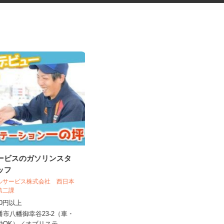
サービスのガソリンスタ
電子部品の組立および検査スタ
タッフ
ッフ
京都エレクトロン株式会社
ールサービス株式会社 西日本
売第二課
時給1,150円以上 ☆9：00～17：00
,130円以上
勤務の方は時給1,1...