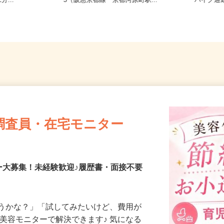
裏43番地（J
京都府京都市下京区仏光寺東町127
京都府
分...
−5（阪急京都線「京都河原町駅...
バイク通
調査員・在宅モニター
ー大募集！未経験歓迎♪履歴書・面接不要
合うかな？」「試してみたいけど、費用が