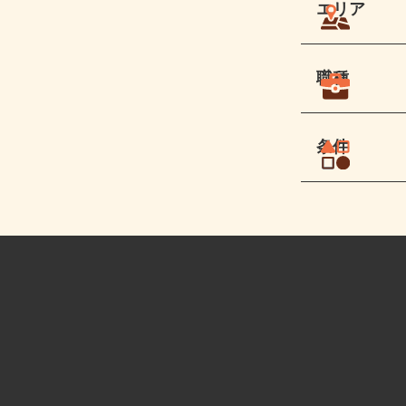
エリア
職種
条件