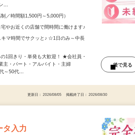
、美容モニターで解決できます♪ 気になる
メン…
制／時間額1,500円～5,000円）
自宅やお近くの店舗で間時間に働けます♪
スキマ時間でサクッと♪ ☆1日のみ～中長
みの1回きり・単発も大歓迎！ ★会社員・
事業主・パート・アルバイト・主婦
後で見
代～50代…
更新日： 2026/08/05 掲載終了日： 2026/08/30