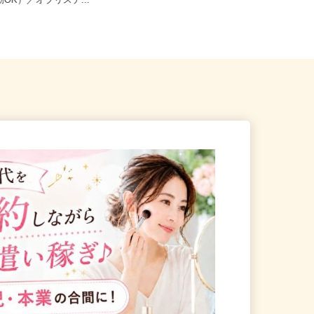
八幡市八幡御幸谷23-2（車・
京都府亀岡市篠町篠下西裏43番地（
勤OK）／オブリステ...
R「馬堀」駅より徒歩約12分...