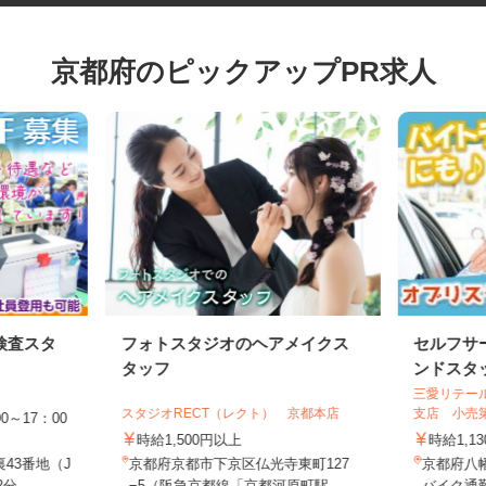
京都府のピックアップPR求人
検査スタ
フォトスタジオのヘアメイクス
セルフ
タッフ
ンドス
三愛リテ
スタジオRECT（レクト） 京都本店
支店 小
00～17：00
時給1,500円以上
時給1