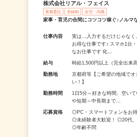
化粧品・サプリの在宅デ
株式会社リアル・フェイス
業務委託
登録制
在宅・内職
家事・育児の合間にコツコツ稼ぐ♪ノルマ
仕事内容
実は…入力するだけじゃなく
お得な仕事です♪ スマホ1台
なお仕事です 化…
給与
時給1,500円以上（完全出来高
勤務地
京都府等【ご希望の地域でオ
い！】
勤務時間
1日5分～好きな時間、空い
や短期～中長期まで…
応募資格
◎PC・スマートフォンをお
◎未経験者大歓迎！ ◎20代