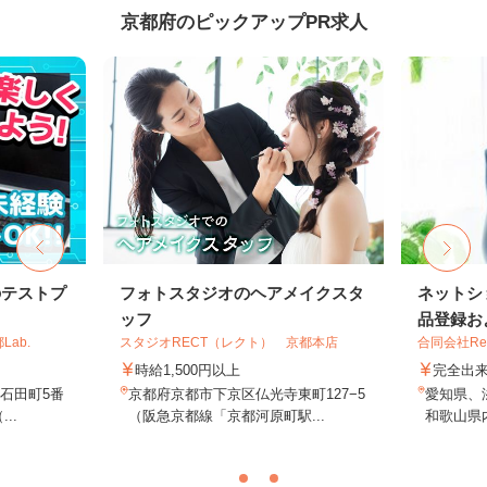
京都府のピックアップPR求人
のテストプ
フォトスタジオのヘアメイクスタ
ネットシ
ッフ
品登録およ
ab.
スタジオRECT（レクト） 京都本店
合同会社Re S
時給1,500円以上
完全出
石田町5番
京都府京都市下京区仏光寺東町127−5
愛知県、
..
（阪急京都線「京都河原町駅...
和歌山県