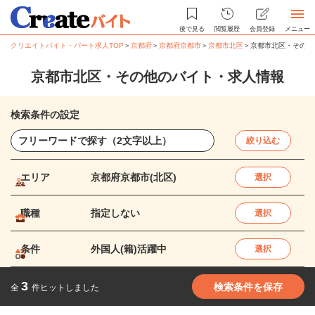
後で見る
閲覧履歴
会員登録
メニュー
クリエイトバイト・パート求人TOP
＞
京都府
＞
京都府京都市
＞
京都市北区
＞
京都市北区・その他
京都市北区・その他のバイト・求人情報
検索条件の設定
絞り込む
エリア
京都府京都市(北区)
選択
職種
指定しない
選択
条件
外国人(籍)活躍中
選択
3
検索条件を保存
全
件ヒットしました