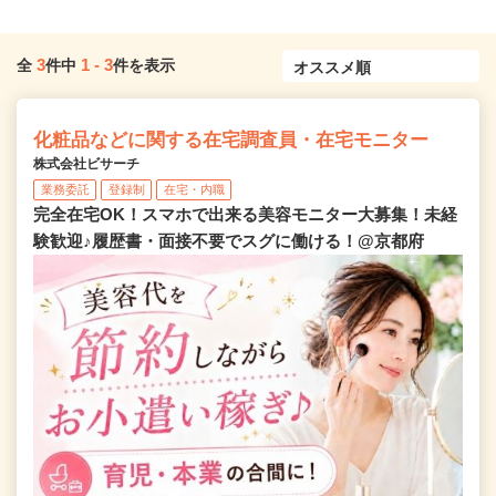
3
1
-
3
全
件中
件を表示
化粧品などに関する在宅調査員・在宅モニター
株式会社ビサーチ
業務委託
登録制
在宅・内職
完全在宅OK！スマホで出来る美容モニター大募集！未経
験歓迎♪履歴書・面接不要でスグに働ける！@京都府