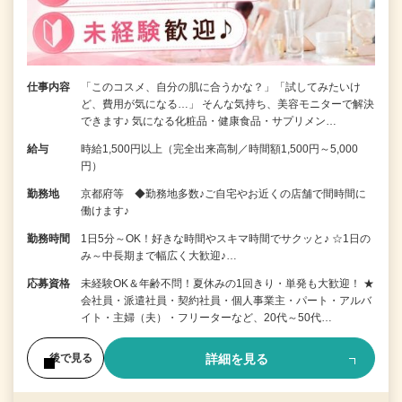
仕事内容
「このコスメ、自分の肌に合うかな？」「試してみたいけ
ど、費用が気になる…」 そんな気持ち、美容モニターで解決
できます♪ 気になる化粧品・健康食品・サプリメン…
給与
時給1,500円以上（完全出来高制／時間額1,500円～5,000
円）
勤務地
京都府等 ◆勤務地多数♪ご自宅やお近くの店舗で間時間に
働けます♪
勤務時間
1日5分～OK！好きな時間やスキマ時間でサクッと♪ ☆1日の
み～中長期まで幅広く大歓迎♪…
応募資格
未経験OK＆年齢不問！夏休みの1回きり・単発も大歓迎！ ★
会社員・派遣社員・契約社員・個人事業主・パート・アルバ
イト・主婦（夫）・フリーターなど、20代～50代…
詳細を見る
後で見る