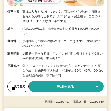
仕事内容
実は…入力するだけじゃなく、商品をタダで試せて 報酬まで
もらえるお得な仕事です♪ スマホ1台・完全在宅・自分のペー
スでOK！ ▼こんなお仕事です 化…
給与
時給1,500円以上（完全出来高制／時間額1,500円～5,000
円）
勤務地
京都府等【ご希望の地域でオシゴトできます♪ お気軽にご
相談ください！】
勤務時間
1日5分～好きな時間、空いている時間に働けます！ ☆1回の
みの単発や短期～中長期まで…
応募資格
◎PC・スマートフォンをお持ちの方（※アンケートに必要
なため） ◎未経験者大歓迎！ ◎20代、30代、40代、50代の
女性の登録多数 ◎年齢不問
詳細を見る
後で見る
更新日： 2026/07/23 掲載終了日： 2026/08/30