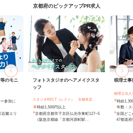
京都府のピックアップPR求人
験等のモニ
フォトスタジオのヘアメイクスタ
税理士事
ッフ
税理士法人
スタジオRECT（レクト） 京都本店
ター参加に
時給1,3
時給1,500円以上
年数・ス
《近畿エリ
京都府京都市下京区仏光寺東町127−5
全国どこ
（阪急京都線「京都河原町駅...
47都道