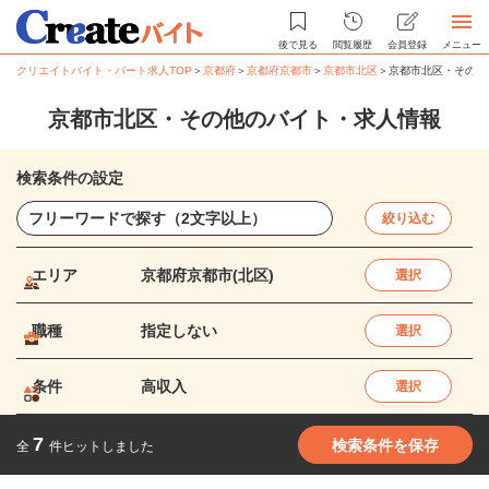
後で見る
閲覧履歴
会員登録
メニュー
クリエイトバイト・パート求人TOP
＞
京都府
＞
京都府京都市
＞
京都市北区
＞
京都市北区・その他
京都市北区・その他のバイト・求人情報
検索条件の設定
絞り込む
エリア
京都府京都市(北区)
選択
職種
指定しない
選択
条件
高収入
選択
7
検索条件を保存
全
件ヒットしました