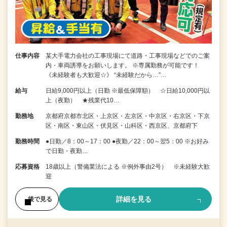
仕事内容
某大手電力会社の工事現場にて道路・工事現場などでのご案
内・車両誘導をお願いします。 ※専属勤務が可能です！
《未経験者も大歓迎☆》 “未経験だから…”…
給与
日給9,000円以上（日勤 ※最低保障額） ☆日給10,000円以
上（夜勤） ★残業代10…
勤務地
京都府京都市北区・上京区・左京区・中京区・右京区・下京
区・南区・東山区・伏見区・山科区・西京区、京都府下
勤務時間
●日勤／8：00～17：00 ●夜勤／22：00～翌5：00 ※お好み
で日勤・夜勤…
応募資格
18歳以上（警備業法による ※例外事由2号） ※未経験大歓
迎
詳細を見る
後で見る