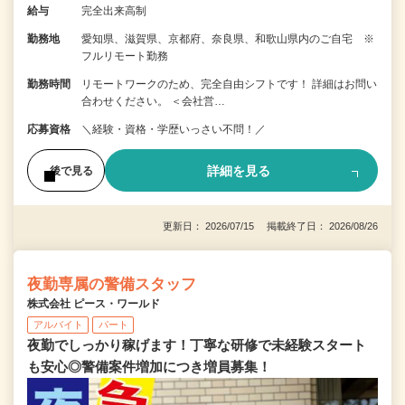
給与
完全出来高制
勤務地
愛知県、滋賀県、京都府、奈良県、和歌山県内のご自宅 ※
フルリモート勤務
勤務時間
リモートワークのため、完全自由シフトです！ 詳細はお問い
合わせください。 ＜会社営…
応募資格
＼経験・資格・学歴いっさい不問！／
詳細を見る
後で見る
更新日： 2026/07/15 掲載終了日： 2026/08/26
夜勤専属の警備スタッフ
株式会社 ピース・ワールド
アルバイト
パート
夜勤でしっかり稼げます！丁寧な研修で未経験スタート
も安心◎警備案件増加につき増員募集！