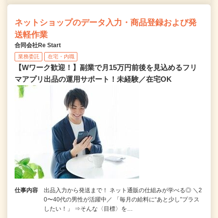
ネットショップのデータ入力・商品登録および発
送軽作業
合同会社Re Start
業務委託
在宅・内職
【Wワーク歓迎！】副業で月15万円前後を見込めるフリ
マアプリ出品の運用サポート！未経験／在宅OK
仕事内容
出品入力から発送まで！ ネット通販の仕組みが学べる◎ ＼2
0〜40代の男性が活躍中／ 「毎月の給料に“あと少し”プラス
したい！」 ⇒そんな〈目標〉を…