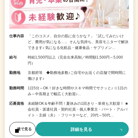
仕事内容
「このコスメ、自分の肌に合うかな？」「試してみたいけ
ど、費用が気になる…」 そんな気持ち、美容モニターで解決
できます♪ 気になる化粧品・健康食品・サプリメン…
給与
時給1,500円以上（完全出来高制／時間額1,500円～5,000
円）
勤務地
京都府等 ◆勤務地多数♪ご自宅やお近くの店舗で間時間に
働けます♪
勤務時間
1日5分～OK！好きな時間やスキマ時間でサクッと♪ ☆1日の
み～中長期まで幅広く大歓迎♪…
応募資格
未経験OK＆年齢不問！夏休みの1回きり・単発も大歓迎！ ★
会社員・派遣社員・契約社員・個人事業主・パート・アルバ
イト・主婦（夫）・フリーターなど、20代～50代…
詳細を見る
後で見る