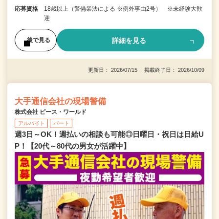
応募資格
18歳以上（警備業法による ※例外事由2号） ※未経験大歓
迎
詳細を見る
後で見る
更新日： 2026/07/15 掲載終了日： 2026/10/09
大手通信会社の現場警備
株式会社 ピース・ワールド
アルバイト
パート
週3日～OK！週払いの相談も可能◎日曜日・祝日は日給U
P！【20代～80代の男女が活躍中】