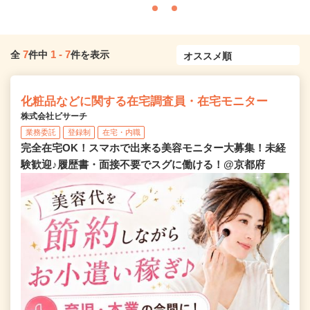
7
1
-
7
全
件中
件を表示
化粧品などに関する在宅調査員・在宅モニター
株式会社ビサーチ
業務委託
登録制
在宅・内職
完全在宅OK！スマホで出来る美容モニター大募集！未経
験歓迎♪履歴書・面接不要でスグに働ける！@京都府