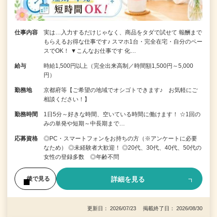
仕事内容
実は…入力するだけじゃなく、商品をタダで試せて 報酬まで
もらえるお得な仕事です♪ スマホ1台・完全在宅・自分のペー
スでOK！ ▼こんなお仕事です 化…
給与
時給1,500円以上（完全出来高制／時間額1,500円～5,000
円）
勤務地
京都府等【ご希望の地域でオシゴトできます♪ お気軽にご
相談ください！】
勤務時間
1日5分～好きな時間、空いている時間に働けます！ ☆1回の
みの単発や短期～中長期まで…
応募資格
◎PC・スマートフォンをお持ちの方（※アンケートに必要
なため） ◎未経験者大歓迎！ ◎20代、30代、40代、50代の
女性の登録多数 ◎年齢不問
詳細を見る
後で見る
更新日： 2026/07/23 掲載終了日： 2026/08/30