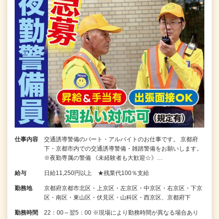
仕事内容
交通誘導警備のパート・アルバイトのお仕事です。 京都府
下・京都市内での交通誘導警備・雑踏警備をお願いします。
※夜勤専属の警備 《未経験者も大歓迎☆》…
給与
日給11,250円以上 ★残業代100％支給
勤務地
京都府京都市北区・上京区・左京区・中京区・右京区・下京
区・南区・東山区・伏見区・山科区・西京区、京都府下
勤務時間
22：00～翌5：00 ※現場により勤務時間が異なる場合あり