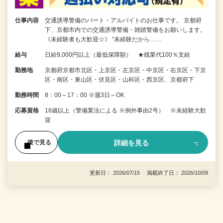
仕事内容
交通誘導警備のパート・アルバイトのお仕事です。 京都府
下、京都市内での交通誘導警備・雑踏警備をお願いします。
《未経験者も大歓迎☆》 “未経験だから……
給与
日給9,000円以上（最低保障額） ★残業代100％支給
勤務地
京都府京都市北区・上京区・左京区・中京区・右京区・下京
区・南区・東山区・伏見区・山科区・西京区、京都府下
勤務時間
8：00～17：00 ※週3日～OK
応募資格
18歳以上（警備業法による ※例外事由2号） ※未経験大歓
迎
詳細を見る
後で見る
更新日： 2026/07/15 掲載終了日： 2026/10/09
1