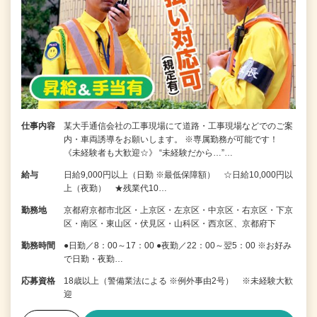
仕事内容
某大手通信会社の工事現場にて道路・工事現場などでのご案
内・車両誘導をお願いします。 ※専属勤務が可能です！
《未経験者も大歓迎☆》 “未経験だから…”…
給与
日給9,000円以上（日勤 ※最低保障額） ☆日給10,000円以
上（夜勤） ★残業代10…
勤務地
京都府京都市北区・上京区・左京区・中京区・右京区・下京
区・南区・東山区・伏見区・山科区・西京区、京都府下
勤務時間
●日勤／8：00～17：00 ●夜勤／22：00～翌5：00 ※お好み
で日勤・夜勤…
応募資格
18歳以上（警備業法による ※例外事由2号） ※未経験大歓
迎