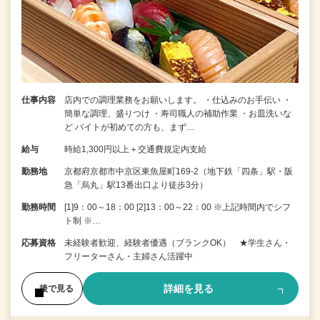
仕事内容
店内での調理業務をお願いします。 ・仕込みのお手伝い ・
簡単な調理、盛りつけ ・寿司職人の補助作業 ・お皿洗いな
ど バイトが初めての方も、まず…
給与
時給1,300円以上＋交通費規定内支給
勤務地
京都府京都市中京区東魚屋町169-2（地下鉄「四条」駅・阪
急「烏丸」駅13番出口より徒歩3分）
勤務時間
[1]9：00～18：00 [2]13：00～22：00 ※上記時間内でシフ
ト制 ※…
応募資格
未経験者歓迎、経験者優遇（ブランクOK） ★学生さん・
フリーターさん・主婦さん活躍中
詳細を見る
後で見る