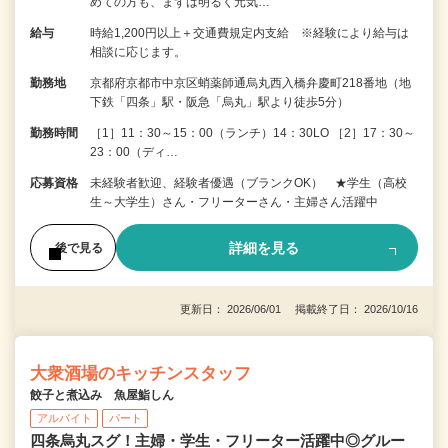
めての方も、まずは明るく元気…
給与
時給1,200円以上＋交通費規定内支給 ※経験により給与は
相談に応じます。
勤務地
京都府京都市中京区蛸薬師通烏丸西入橋弁慶町218番地（地
下鉄「四条」駅・阪急「烏丸」駅より徒歩5分）
勤務時間
［1］11：30～15：00（ランチ）14：30LO ［2］17：30～
23：00（ディ…
応募資格
未経験者歓迎、経験者優遇（ブランクOK） ★学生（高校
生～大学生）さん・フリーターさん・主婦さん活躍中
詳細を見る
後で見る
更新日： 2026/06/01 掲載終了日： 2026/10/16
大衆酒場のキッチンスタッフ
餃子と煮込み 魚屋鮨しん
アルバイト
パート
四条烏丸スグ！主婦・学生・フリーター活躍中◎グルー