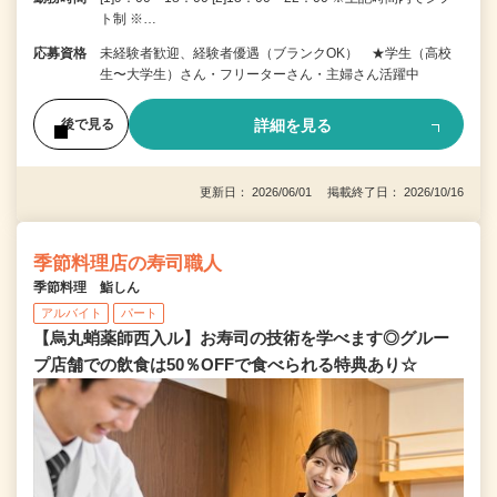
ト制 ※…
応募資格
未経験者歓迎、経験者優遇（ブランクOK） ★学生（高校
生〜大学生）さん・フリーターさん・主婦さん活躍中
詳細を見る
後で見る
更新日： 2026/06/01 掲載終了日： 2026/10/16
季節料理店の寿司職人
季節料理 鮨しん
アルバイト
パート
【烏丸蛸薬師西入ル】お寿司の技術を学べます◎グルー
プ店舗での飲食は50％OFFで食べられる特典あり☆