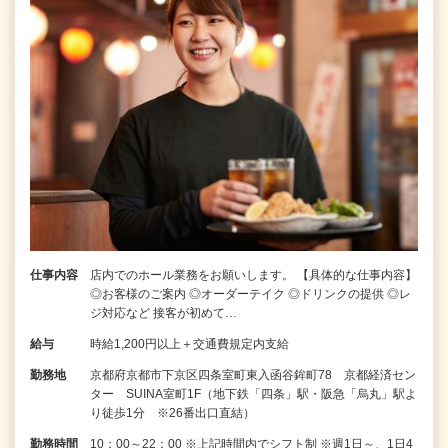
仕事内容
店内でのホール業務をお願いします。 【具体的な仕事内容】
◎お客様のご案内 ◎オーダーテイク ◎ドリンクの提供 ◎レ
ジ対応など 接客が初めて…
給与
時給1,200円以上＋交通費規定内支給
勤務地
京都府京都市下京区四条室町東入函谷鉾町78 京都経済セン
ター SUINA室町1F（地下鉄「四条」駅・阪急「烏丸」駅よ
り徒歩1分 ※26番出口直結）
勤務時間
10：00～22：00 ※上記時間内でシフト制 ※週1日～、1日4