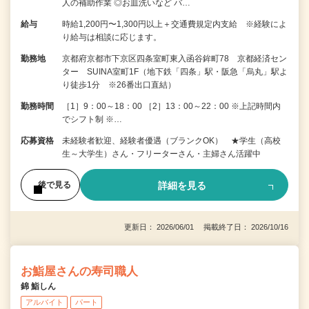
人の補助作業 ◎お皿洗いなど バ…
給与
時給1,200円〜1,300円以上＋交通費規定内支給 ※経験によ
り給与は相談に応じます。
勤務地
京都府京都市下京区四条室町東入函谷鉾町78 京都経済セン
ター SUINA室町1F（地下鉄「四条」駅・阪急「烏丸」駅よ
り徒歩1分 ※26番出口直結）
勤務時間
［1］9：00～18：00 ［2］13：00～22：00 ※上記時間内
でシフト制 ※…
応募資格
未経験者歓迎、経験者優遇（ブランクOK） ★学生（高校
生～大学生）さん・フリーターさん・主婦さん活躍中
詳細を見る
後で見る
更新日： 2026/06/01 掲載終了日： 2026/10/16
お鮨屋さんの寿司職人
錦 鮨しん
アルバイト
パート