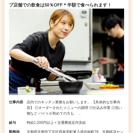
プ店舗での飲食は50％OFF＊半額で食べられます！
仕事内容
店内でのキッチン業務をお願いします。 【具体的な仕事内
容】 ◎オーダーされたメニューの調理 ◎仕込み作業 ◎洗い
物など バイトが初めての方も、…
給与
時給1,200円以上＋交通費規定内支給
勤務地
京都府京都市下京区四条室町東入函谷鉾町78 京都経済セン