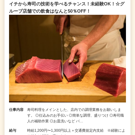
イチから寿司の技術を学べるチャンス！未経験OK！☆グ
ループ店舗での飲食はなんと50％OFF！
仕事内容
寿司料理をメインとした、店内での調理業務をお願いしま
す。 ◎仕込みのお手伝い ◎簡単な調理、盛りつけ ◎寿司職
人の補助作業 ◎お皿洗いなど バ…
給与
時給1,200円〜1,300円以上＋交通費規定内支給 ※経験によ