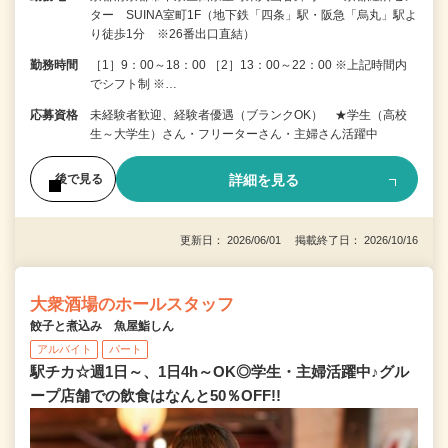
ター SUINA室町1F（地下鉄「四条」駅・阪急「烏丸」駅よ
り徒歩1分 ※26番出口直結）
勤務時間
［1］9：00～18：00 ［2］13：00～22：00 ※上記時間内
でシフト制 ※…
応募資格
未経験者歓迎、経験者優遇（ブランクOK） ★学生（高校
生～大学生）さん・フリーターさん・主婦さん活躍中
詳細を見る
後で見る
更新日： 2026/06/01 掲載終了日： 2026/10/16
大衆酒場のホールスタッフ
餃子と煮込み 魚屋鮨しん
アルバイト
パート
駅チカ☆週1日～、1日4h～OK◎学生・主婦活躍中♪グル
ープ店舗での飲食はなんと50％OFF!!