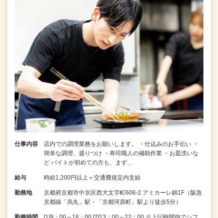
仕事内容
店内での調理業務をお願いします。 ・仕込みのお手伝い ・
簡単な調理、盛りつけ ・寿司職人の補助作業 ・お皿洗いな
ど バイトが初めての方も、まず…
給与
時給1,200円以上＋交通費規定内支給
勤務地
京都府京都市中京区西大文字町606-2 アミカーレ錦1F（阪急
京都線「烏丸」駅・「京都河原町」駅より徒歩5分）
勤務時間
[1]9：00～18：00 [2]13：00～22：00 ※上記時間内でシフ