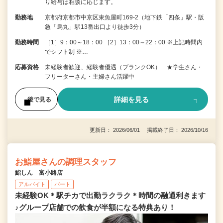
り給与は相談に応じます。
勤務地
京都府京都市中京区東魚屋町169-2（地下鉄「四条」駅・阪
急「烏丸」駅13番出口より徒歩3分）
勤務時間
［1］9：00～18：00 ［2］13：00～22：00 ※上記時間内
でシフト制 ※…
応募資格
未経験者歓迎、経験者優遇（ブランクOK） ★学生さん・
フリーターさん・主婦さん活躍中
詳細を見る
後で見る
更新日： 2026/06/01 掲載終了日： 2026/10/16
お鮨屋さんの調理スタッフ
鮨しん 富小路店
アルバイト
パート
未経験OK＊駅チカで出勤ラクラク＊時間の融通利きます
♪グループ店舗での飲食が半額になる特典あり！