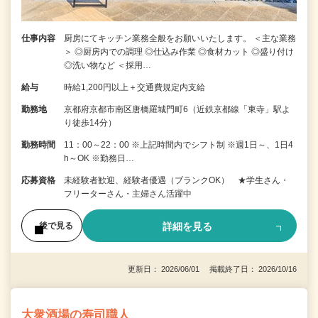
仕事内容
厨房にてキッチン業務全般をお願いいたします。 ＜主な業務
＞ ◎厨房内での調理 ◎仕込み作業 ◎食材カット ◎盛り付け
◎洗い物など ＜採用…
給与
時給1,200円以上＋交通費規定内支給
勤務地
京都府京都市南区唐橋羅城門町6（近鉄京都線「東寺」駅よ
り徒歩14分）
勤務時間
11：00～22：00 ※上記時間内でシフト制 ※週1日～、1日4
h～OK ※勤務日…
応募資格
未経験者歓迎、経験者優遇（ブランクOK） ★学生さん・
フリーターさん・主婦さん活躍中
詳細を見る
後で見る
更新日： 2026/06/01 掲載終了日： 2026/10/16
大衆酒場の寿司職人