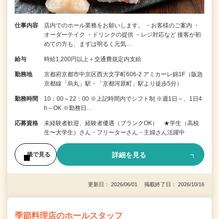
仕事内容
店内でのホール業務をお願いします。 ・お客様のご案内 ・
オーダーテイク ・ドリンクの提供 ・レジ対応など 接客が初
めての方も、まずは明るく元気…
給与
時給1,200円以上＋交通費規定内支給
勤務地
京都府京都市中京区西大文字町606-2 アミカーレ錦1F（阪急
京都線「烏丸」駅・「京都河原町」駅より徒歩5分）
勤務時間
10：00～22：00 ※上記時間内でシフト制 ※週1日～、1日4
h～OK ※勤務日…
応募資格
未経験者歓迎、経験者優遇（ブランクOK） ★学生（高校
生〜大学生）さん・フリーターさん・主婦さん活躍中
詳細を見る
後で見る
更新日： 2026/06/01 掲載終了日： 2026/10/16
季節料理店のホールスタッフ