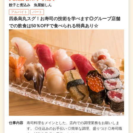
餃子と煮込み 魚屋鮨しん
アルバイト
パート
四条烏丸スグ！お寿司の技術を学べます◎グループ店舗
での飲食は50％OFFで食べられる特典あり☆
仕事内容
寿司料理をメインとした、店内での調理業務をお願いしま
す。 ◎仕込みのお手伝い ◎簡単な調理、盛りつけ ◎寿司職