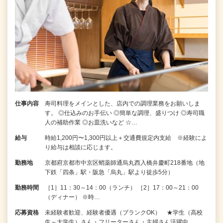
仕事内容
寿司料理をメインとした、店内での調理業務をお願いしま
す。 ◎仕込みのお手伝い ◎簡単な調理、盛りつけ ◎寿司職
人の補助作業 ◎お皿洗いなど ☆…
給与
時給1,200円〜1,300円以上＋交通費規定内支給 ※経験によ
り給与は相談に応じます。
勤務地
京都府京都市中京区蛸薬師通烏丸西入橋弁慶町218番地（地
下鉄「四条」駅・阪急「烏丸」駅より徒歩5分）
勤務時間
［1］11：30～14：00（ランチ） ［2］17：00～21：00
（ディナー） ※時…
応募資格
未経験者歓迎、経験者優遇（ブランクOK） ★学生（高校
生～大学生）さん・フリーターさん・主婦さん活躍中