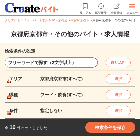
後で見る
閲覧履歴
会員登録
メニュー
クリエイトバイト・パート求人TOP
＞
京都府
＞
京都府京都市
＞
京都府京都市・その他のバイト・
京都府京都市・その他のバイト・求人情報
検索条件の設定
絞り込む
エリア
京都府京都市(すべて)
選択
職種
フード・飲食(すべて)
選択
条件
指定しない
選択
10
検索条件を保存
全
件ヒットしました