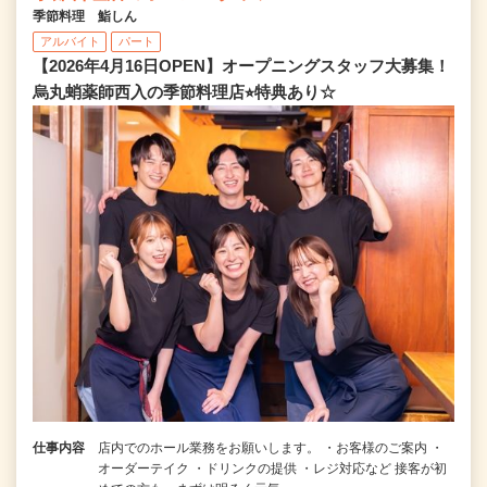
季節料理 鮨しん
アルバイト
パート
【2026年4月16日OPEN】オープニングスタッフ大募集！
烏丸蛸薬師西入の季節料理店⭐︎特典あり☆
仕事内容
店内でのホール業務をお願いします。 ・お客様のご案内 ・
オーダーテイク ・ドリンクの提供 ・レジ対応など 接客が初