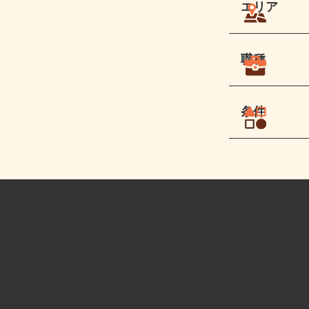
エリア
職種
条件