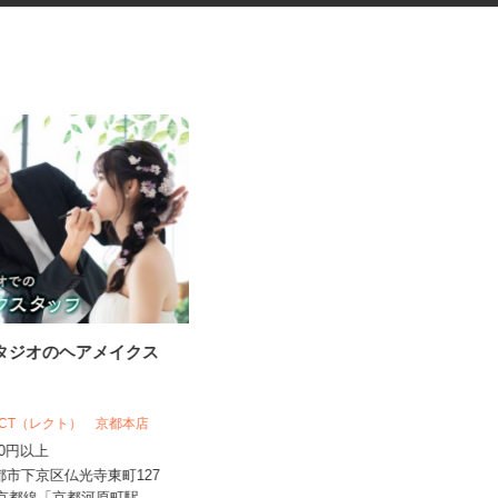
スタジオのヘアメイクス
ネットショップのデータ入力・
商品登録および発...
合同会社Re Start
RECT（レクト） 京都本店
完全出来高制
,500円以上
愛知県、滋賀県、京都府、奈良県、