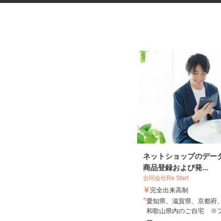
フォトスタジオのヘアメイクス
ネットショップのデー
タッフ
商品登録および発...
合同会社Re Start
スタジオRECT（レクト） 京都本店
完全出来高制
時給1,500円以上
愛知県、滋賀県、京都府