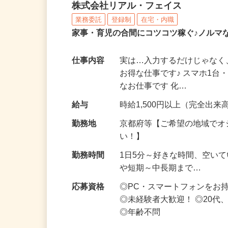
化粧品・サプリの在宅デ
株式会社リアル・フェイス
業務委託
登録制
在宅・内職
家事・育児の合間にコツコツ稼ぐ♪ノルマ
仕事内容
実は…入力するだけじゃなく
お得な仕事です♪ スマホ1台
なお仕事です 化…
給与
時給1,500円以上（完全出来高
勤務地
京都府等【ご希望の地域でオ
い！】
勤務時間
1日5分～好きな時間、空い
や短期～中長期まで…
応募資格
◎PC・スマートフォンをお
◎未経験者大歓迎！ ◎20代