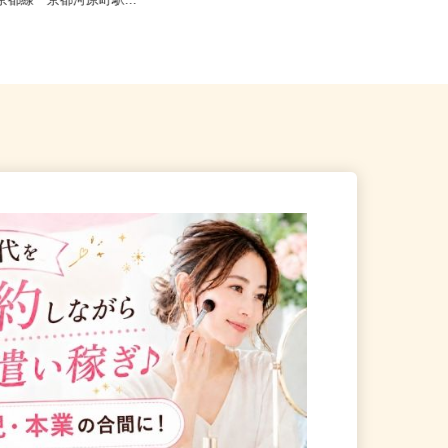
京都市下京区仏光寺東町127
和歌山県内のご自宅 ※フルリモ
急京都線「京都河原町駅...
ー...