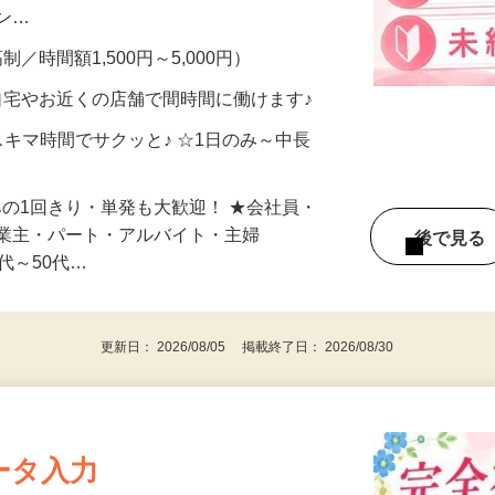
、美容モニターで解決できます♪ 気になる
メン…
制／時間額1,500円～5,000円）
自宅やお近くの店舗で間時間に働けます♪
スキマ時間でサクッと♪ ☆1日のみ～中長
みの1回きり・単発も大歓迎！ ★会社員・
事業主・パート・アルバイト・主婦
後で見
代～50代…
更新日： 2026/08/05 掲載終了日： 2026/08/30