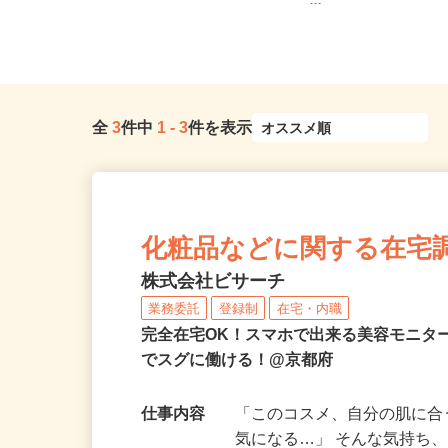
京都府京都市下京区仏光寺東町127
和歌山県内のご自宅 ※
−5（阪急京都線「京都河原町駅...
ー...
全
3
件中
1
-
3
件を表示
化粧品などに関する在宅
株式会社ビサーチ
業務委託
登録制
在宅・内職
完全在宅OK！スマホで出来る美容モニタ
でスグに働ける！@京都府
仕事内容
「このコスメ、自分の肌に