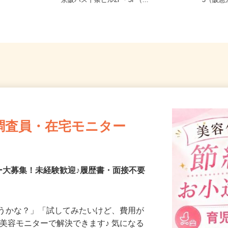
フルリモ
京都府京都市南区東九条南石田町5番
京都府
京阪バス十条ビル2F・5F（...
−5（阪
調査員・在宅モニター
ー大募集！未経験歓迎♪履歴書・面接不要
合うかな？」「試してみたいけど、費用が