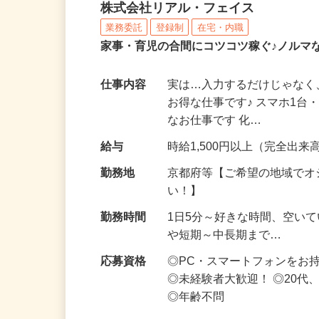
化粧品・サプリの在宅デ
株式会社リアル・フェイス
業務委託
登録制
在宅・内職
家事・育児の合間にコツコツ稼ぐ♪ノルマ
仕事内容
実は…入力するだけじゃなく
お得な仕事です♪ スマホ1台
なお仕事です 化…
給与
時給1,500円以上（完全出来高
勤務地
京都府等【ご希望の地域でオ
い！】
勤務時間
1日5分～好きな時間、空い
や短期～中長期まで…
応募資格
◎PC・スマートフォンをお
◎未経験者大歓迎！ ◎20代