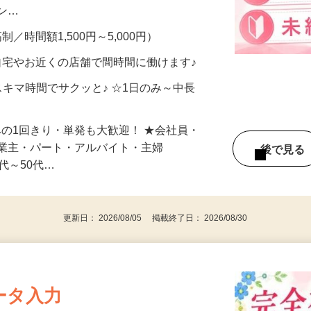
、美容モニターで解決できます♪ 気になる
メン…
制／時間額1,500円～5,000円）
自宅やお近くの店舗で間時間に働けます♪
スキマ時間でサクッと♪ ☆1日のみ～中長
みの1回きり・単発も大歓迎！ ★会社員・
事業主・パート・アルバイト・主婦
後で見
代～50代…
更新日： 2026/08/05 掲載終了日： 2026/08/30