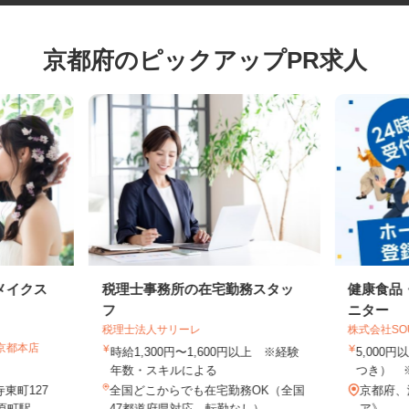
京都府のピックアップPR求人
メイクス
税理士事務所の在宅勤務スタッ
健康食
フ
ニター
税理士法人サリーレ
株式会社S
 京都本店
時給1,300円〜1,600円以上 ※経験
5,00
年数・スキルによる
つき）