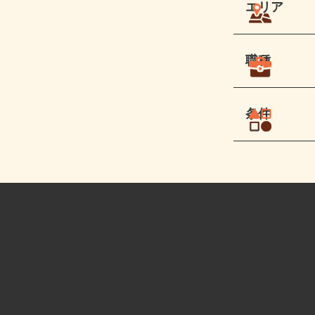
エリア
職種
条件