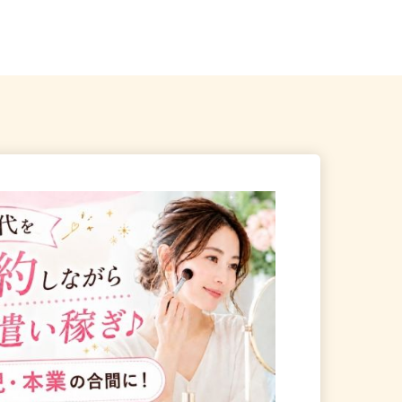
、滋賀県、奈良県《近畿エリ
京都府京都市下京区仏光寺東町127
−5（阪急京都線「京都河原町駅...