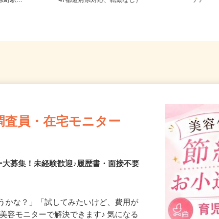
寺東町127
全国どこからでも在宅勤務OK（全国
京都府
町駅...
47都道府県対応、転勤なし）
ア》
調査員・在宅モニター
ー大募集！未経験歓迎♪履歴書・面接不要
合うかな？」「試してみたいけど、費用が