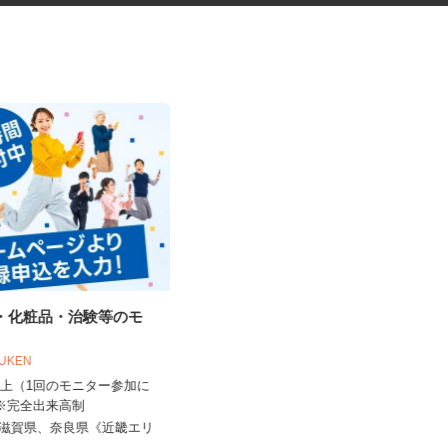
品・化粧品・治験等のモ
フォトスタジオのヘアメイクス
タッフ
OUKEN
スタジオRECT（レクト） 京都本店
0円以上（1回のモニター参加に
 ※完全出来高制
時給1,500円以上