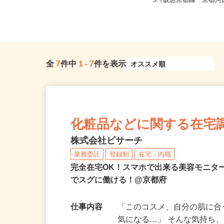
京都府、滋賀県、奈良県《近畿エリ
京都府京都市下京区仏光
ア》
−5（阪急京都線「京都河原
全
7
件中
1
-
7
件を表示
化粧品などに関する在宅
株式会社ビサーチ
業務委託
登録制
在宅・内職
完全在宅OK！スマホで出来る美容モニタ
でスグに働ける！@京都府
仕事内容
「このコスメ、自分の肌に