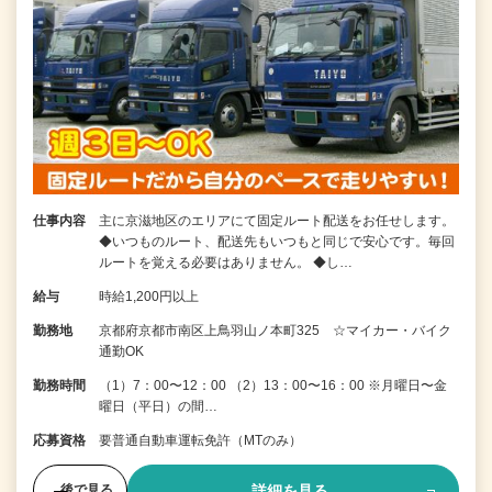
仕事内容
主に京滋地区のエリアにて固定ルート配送をお任せします。
◆いつものルート、配送先もいつもと同じで安心です。毎回
ルートを覚える必要はありません。 ◆し…
給与
時給1,200円以上
勤務地
京都府京都市南区上鳥羽山ノ本町325 ☆マイカー・バイク
通勤OK
勤務時間
（1）7：00〜12：00 （2）13：00〜16：00 ※月曜日〜金
曜日（平日）の間…
応募資格
要普通自動車運転免許（MTのみ）
詳細を見る
後で見る