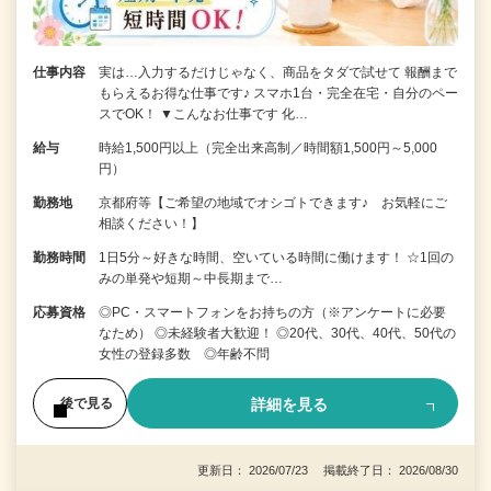
仕事内容
実は…入力するだけじゃなく、商品をタダで試せて 報酬まで
もらえるお得な仕事です♪ スマホ1台・完全在宅・自分のペー
スでOK！ ▼こんなお仕事です 化…
給与
時給1,500円以上（完全出来高制／時間額1,500円～5,000
円）
勤務地
京都府等【ご希望の地域でオシゴトできます♪ お気軽にご
相談ください！】
勤務時間
1日5分～好きな時間、空いている時間に働けます！ ☆1回の
みの単発や短期～中長期まで…
応募資格
◎PC・スマートフォンをお持ちの方（※アンケートに必要
なため） ◎未経験者大歓迎！ ◎20代、30代、40代、50代の
女性の登録多数 ◎年齢不問
詳細を見る
後で見る
更新日： 2026/07/23 掲載終了日： 2026/08/30