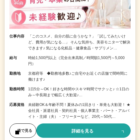
仕事内容
「このコスメ、自分の肌に合うかな？」「試してみたいけ
ど、費用が気になる…」 そんな気持ち、美容モニターで解決
できます♪ 気になる化粧品・健康食品・サプリメン…
給与
時給1,500円以上（完全出来高制／時間額1,500円～5,000
円）
勤務地
京都府等 ◆勤務地多数♪ご自宅やお近くの店舗で間時間に
働けます♪
勤務時間
1日5分～OK！好きな時間やスキマ時間でサクッと♪ ☆1日の
み～中長期まで幅広く大歓迎♪…
応募資格
未経験OK＆年齢不問！夏休みの1回きり・単発も大歓迎！ ★
会社員・派遣社員・契約社員・個人事業主・パート・アルバ
イト・主婦（夫）・フリーターなど、20代～50代…
詳細を見る
後で見る