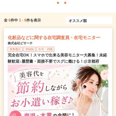
6
1
-
6
全
件中
件を表示
化粧品などに関する在宅調査員・在宅モニター
株式会社ビサーチ
業務委託
登録制
在宅・内職
完全在宅OK！スマホで出来る美容モニター大募集！未経
験歓迎♪履歴書・面接不要でスグに働ける！@京都府