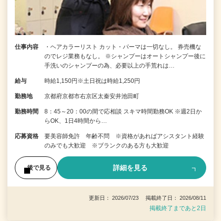
仕事内容
・ヘアカラーリスト カット・パーマは一切なし。 券売機な
のでレジ業務もなし。 ※シャンプーはオートシャンプー後に
手洗いのシャンプーの為、必要以上の手荒れは…
給与
時給1,150円※土日祝は時給1,250円
勤務地
京都府京都市右京区太秦安井池田町
勤務時間
8：45～20：00の間で応相談 スキマ時間勤務OK ※週2日か
らOK、1日4時間から…
応募資格
要美容師免許 年齢不問 ※資格があればアシスタント経験
のみでも大歓迎 ※ブランクのある方も大歓迎
詳細を見る
後で見る
更新日： 2026/07/23 掲載終了日： 2026/08/11
掲載終了まであと2日