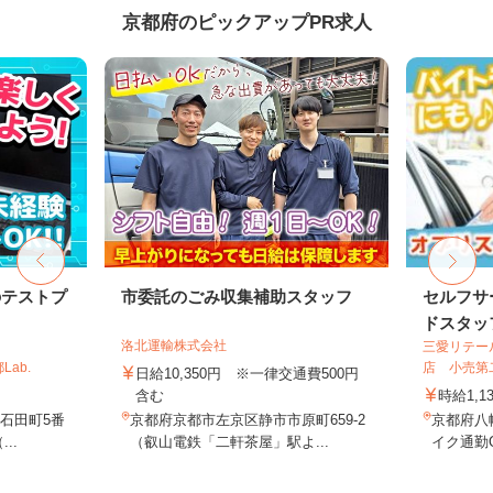
京都府のピックアップPR求人
のテストプ
市委託のごみ収集補助スタッフ
セルフサ
ドスタッ
洛北運輸株式会社
三愛リテー
ab.
店 小売第
日給10,350円 ※一律交通費500円
含む
時給1,1
石田町5番
京都府京都市左京区静市市原町659-2
京都府八
..
（叡山電鉄「二軒茶屋」駅よ...
イク通勤O