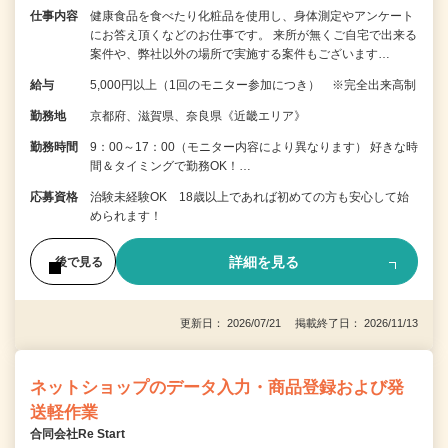
仕事内容
健康食品を食べたり化粧品を使用し、身体測定やアンケート
にお答え頂くなどのお仕事です。 来所が無くご自宅で出来る
案件や、弊社以外の場所で実施する案件もございます…
給与
5,000円以上（1回のモニター参加につき） ※完全出来高制
勤務地
京都府、滋賀県、奈良県《近畿エリア》
勤務時間
9：00～17：00（モニター内容により異なります） 好きな時
間＆タイミングで勤務OK！…
応募資格
治験未経験OK 18歳以上であれば初めての方も安心して始
められます！
詳細を見る
後で見る
更新日： 2026/07/21 掲載終了日： 2026/11/13
ネットショップのデータ入力・商品登録および発
送軽作業
合同会社Re Start