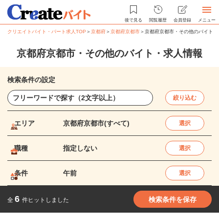
後で見る
閲覧履歴
会員登録
メニュー
クリエイトバイト・パート求人TOP
＞
京都府
＞
京都府京都市
＞
京都府京都市・その他のバイト・
京都府京都市・その他のバイト・求人情報
検索条件の設定
絞り込む
エリア
京都府京都市(すべて)
選択
職種
指定しない
選択
条件
午前
選択
6
検索条件を保存
全
件ヒットしました