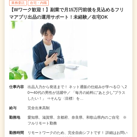
業務委託
在宅・内職
【Wワーク歓迎！】副業で月15万円前後を見込めるフリ
マアプリ出品の運用サポート！未経験／在宅OK
仕事内容
出品入力から発送まで！ ネット通販の仕組みが学べる◎ ＼2
0〜40代の男性が活躍中／ 「毎月の給料に“あと少し”プラス
したい！」 ⇒そんな〈目標〉を…
給与
完全出来高制
勤務地
愛知県、滋賀県、京都府、奈良県、和歌山県内のご自宅 ※
フルリモート勤務
勤務時間
リモートワークのため、完全自由シフトです！ 詳細はお問い