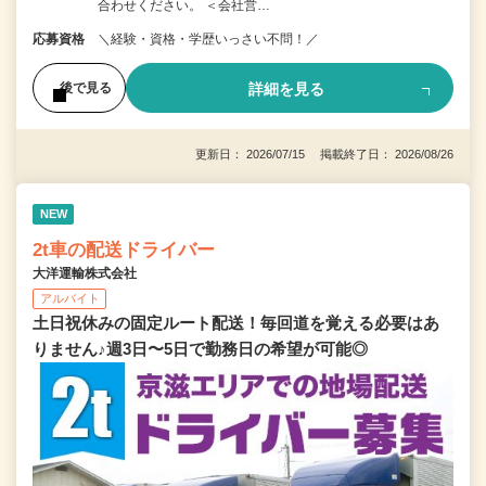
合わせください。 ＜会社営…
応募資格
＼経験・資格・学歴いっさい不問！／
詳細を見る
後で見る
更新日： 2026/07/15 掲載終了日： 2026/08/26
NEW
2t車の配送ドライバー
大洋運輸株式会社
アルバイト
土日祝休みの固定ルート配送！毎回道を覚える必要はあ
りません♪週3日〜5日で勤務日の希望が可能◎