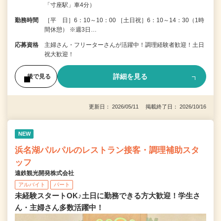
「寸座駅」車4分）
勤務時間
［平 日］6：10～10：00 ［土日祝］6：10～14：30（1時
間休憩） ※週3日…
応募資格
主婦さん・フリーターさんが活躍中！調理経験者歓迎！土日
祝大歓迎！
詳細を見る
後で見る
更新日： 2026/05/11 掲載終了日： 2026/10/16
NEW
浜名湖パルパルのレストラン接客・調理補助スタ
ッフ
遠鉄観光開発株式会社
アルバイト
パート
未経験スタートOK♪土日に勤務できる方大歓迎！学生さ
ん・主婦さん多数活躍中！