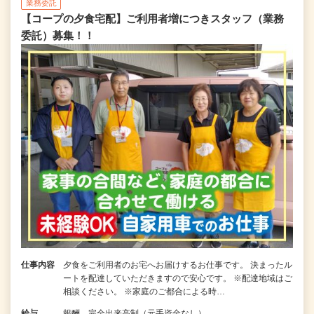
業務委託
【コープの夕食宅配】ご利用者増につきスタッフ（業務
委託）募集！！
仕事内容
夕食をご利用者のお宅へお届けするお仕事です。 決まったル
ートを配達していただきますので安心です。 ※配達地域はご
相談ください。 ※家庭のご都合による時…
給与
報酬 完全出来高制（元手資金なし）