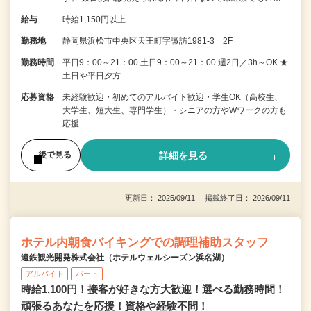
給与
時給1,150円以上
勤務地
静岡県浜松市中央区天王町字諏訪1981-3 2F
勤務時間
平日9：00～21：00 土日9：00～21：00 週2日／3h～OK ★
土日や平日夕方…
応募資格
未経験歓迎・初めてのアルバイト歓迎・学生OK（高校生、
大学生、短大生、専門学生）・シニアの方やWワークの方も
応援
詳細を見る
後で見る
更新日： 2025/09/11 掲載終了日： 2026/09/11
ホテル内朝食バイキングでの調理補助スタッフ
遠鉄観光開発株式会社（ホテルウェルシーズン浜名湖）
アルバイト
パート
時給1,100円！接客が好きな方大歓迎！選べる勤務時間！
頑張るあなたを応援！資格や経験不問！