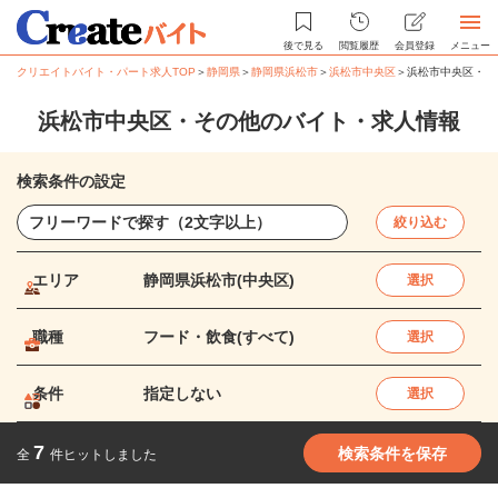
後で見る
閲覧履歴
会員登録
メニュー
クリエイトバイト・パート求人TOP
＞
静岡県
＞
静岡県浜松市
＞
浜松市中央区
＞
浜松市中央区・そ
浜松市中央区・その他のバイト・求人情報
検索条件の設定
絞り込む
エリア
静岡県浜松市(中央区)
選択
職種
フード・飲食(すべて)
選択
条件
指定しない
選択
7
検索条件を保存
全
件ヒットしました