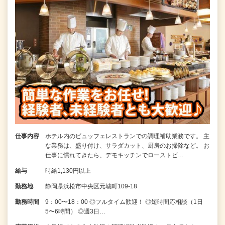
仕事内容
ホテル内のビュッフェレストランでの調理補助業務です。 主
な業務は、盛り付け、サラダカット、厨房のお掃除など。 お
仕事に慣れてきたら、デモキッチンでローストビ…
給与
時給1,130円以上
勤務地
静岡県浜松市中央区元城町109-18
勤務時間
9：00〜18：00 ◎フルタイム歓迎！ ◎短時間応相談（1日
5〜6時間） ◎週3日…