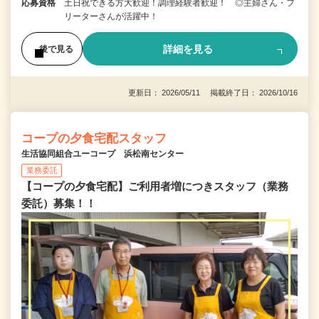
応募資格
土日祝できる方大歓迎！調理経験者歓迎！ ◎主婦さん・フ
リーターさんが活躍中！
詳細を見る
後で見る
更新日： 2026/05/11 掲載終了日： 2026/10/16
コープの夕食宅配スタッフ
生活協同組合ユーコープ 浜松南センター
業務委託
【コープの夕食宅配】ご利用者増につきスタッフ（業務
委託）募集！！