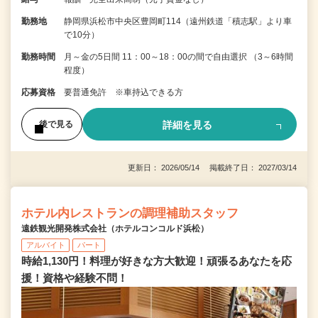
勤務地
静岡県浜松市中央区豊岡町114（遠州鉄道「積志駅」より車
で10分）
勤務時間
月～金の5日間 11：00～18：00の間で自由選択 （3～6時間
程度）
応募資格
要普通免許 ※車持込できる方
詳細を見る
後で見る
更新日： 2026/05/14 掲載終了日： 2027/03/14
ホテル内レストランの調理補助スタッフ
遠鉄観光開発株式会社（ホテルコンコルド浜松）
アルバイト
パート
時給1,130円！料理が好きな方大歓迎！頑張るあなたを応
援！資格や経験不問！