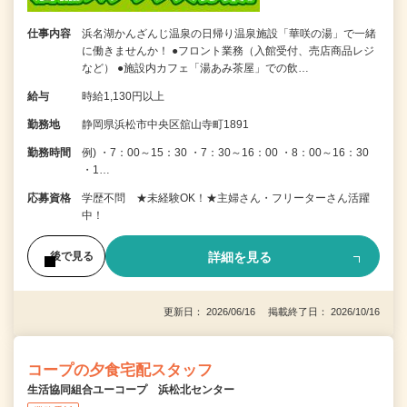
仕事内容
浜名湖かんざんじ温泉の日帰り温泉施設「華咲の湯」で一緒
に働きませんか！ ●フロント業務（入館受付、売店商品レジ
など） ●施設内カフェ「湯あみ茶屋」での飲…
給与
時給1,130円以上
勤務地
静岡県浜松市中央区舘山寺町1891
勤務時間
例) ・7：00～15：30 ・7：30～16：00 ・8：00～16：30
・1…
応募資格
学歴不問 ★未経験OK！★主婦さん・フリーターさん活躍
中！
詳細を見る
後で見る
更新日： 2026/06/16 掲載終了日： 2026/10/16
コープの夕食宅配スタッフ
生活協同組合ユーコープ 浜松北センター