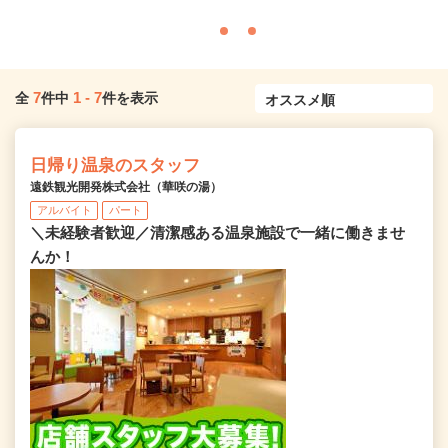
7
1
-
7
全
件中
件を表示
日帰り温泉のスタッフ
遠鉄観光開発株式会社（華咲の湯）
アルバイト
パート
＼未経験者歓迎／清潔感ある温泉施設で一緒に働きませ
んか！