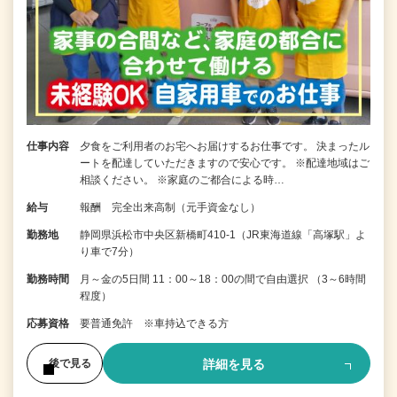
仕事内容
夕食をご利用者のお宅へお届けするお仕事です。 決まったル
ートを配達していただきますので安心です。 ※配達地域はご
相談ください。 ※家庭のご都合による時…
給与
報酬 完全出来高制（元手資金なし）
勤務地
静岡県浜松市中央区新橋町410-1（JR東海道線「高塚駅」よ
り車で7分）
勤務時間
月～金の5日間 11：00～18：00の間で自由選択 （3～6時間
程度）
応募資格
要普通免許 ※車持込できる方
詳細を見る
後で見る