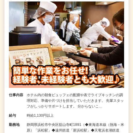
仕事内容
ホテル内の朝食ビュッフェの配膳や表でライブキッチンの調
理対応、準備や片づけを担当していただきます。 先輩スタッ
フがしっかりサポートします。 分からないこ…
給与
時給1,130円以上
勤務地
静岡県浜松市中央区舘山寺町1891（◆東海道本線（熱海－米
原）「浜松駅」◆遠州鉄道「新浜松駅」◆天竜浜名湖鉄道