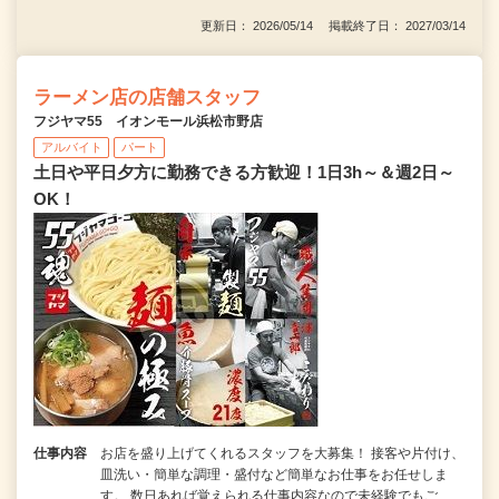
更新日： 2026/05/14 掲載終了日： 2027/03/14
ラーメン店の店舗スタッフ
フジヤマ55 イオンモール浜松市野店
アルバイト
パート
土日や平日夕方に勤務できる方歓迎！1日3h～＆週2日～
OK！
仕事内容
お店を盛り上げてくれるスタッフを大募集！ 接客や片付け、
皿洗い・簡単な調理・盛付など簡単なお仕事をお任せしま
す。 数日あれば覚えられる仕事内容なので未経験でもご…