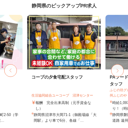
静岡県のピックアップPR求人
フ
コープの夕食宅配スタッフ
PAフー
タッフ
ふじの坊グ
生活協同組合ユーコープ 沼津センター
州ふじのや
報酬 完全出来高制（元手資金な
時給1,
し）
り！（時
2-50（学
静岡県沼津市大岡71-1（御殿場線「大
静岡県磐
..
岡駅」より車で6分、各線「...
道路 遠