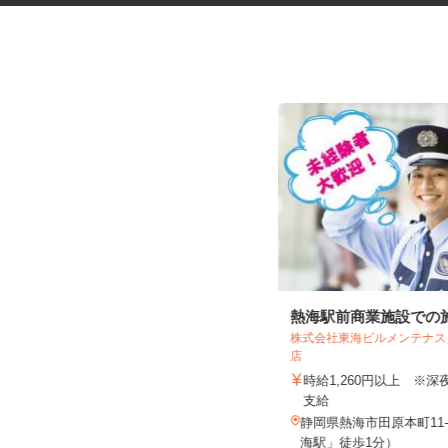
福祉施設の調理スタッフ
熱海駅前商業施設での
株式会社東海ビルメンテナ
店
株式会社キヨシマ食品
時給1,260円以上 ※
時給1,170円
支給
静岡県静岡市駿河区南八幡町2-50
静岡県熱海市田原本町11