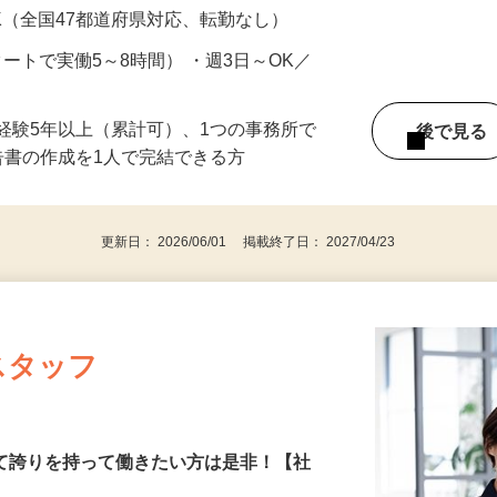
円以上 ※経験年数・スキルによる（研修期間あ
K（全国47都道府県対応、転勤なし）
スタートで実働5～8時間） ・週3日～OK／
経験5年以上（累計可）、1つの事務所で
後で見
告書の作成を1人で完結できる方
更新日： 2026/06/01 掲載終了日： 2027/04/23
スタッフ