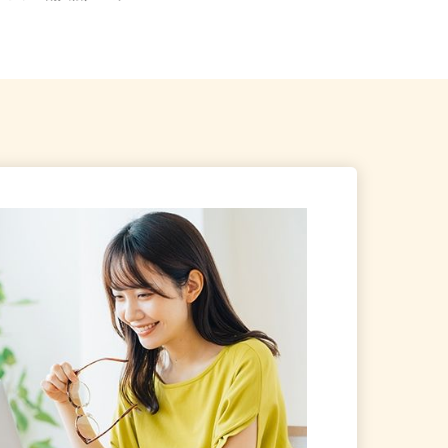
コファン南八幡／JR東...
海駅」徒歩1分）