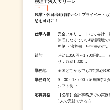
リモート勤務での会計・
税理士法人 サリーレ
パート
残業・休日出勤ほぼナシ！プライベートも
怠を可能に！
仕事内容
完全フルリモートにて会計・
無理しなくていい職場環境で
務例 ・決算書、申告書の作
給与
時給1,350円～1,700
り：時給1,300…
勤務地
全国どこからでも在宅勤務O
勤務時間
9：00～18：00（原則9時
シフト制 ・…
応募資格
【必須】会計事務所での実務