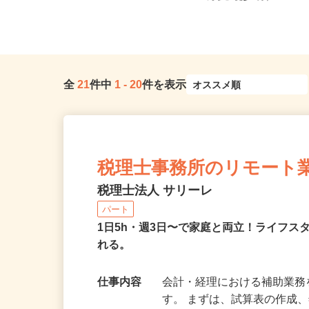
（学研ココファン南八幡／JR東...
海駅」徒歩1分）
全
21
件中
1
-
20
件を表示
税理士事務所のリモート
税理士法人 サリーレ
パート
1日5h・週3日〜で家庭と両立！ライフ
れる。
仕事内容
会計・経理における補助業