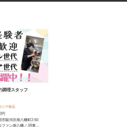
設の調理スタッフ
熱海駅前商業施設での施設警備
株式会社東海ビルメンテナス 小田原支
店
キヨシマ食品
時給1,260円以上 ※深夜手当別途
170円
支給
静岡市駿河区南八幡町2-50
静岡県熱海市田原本町11-1（JR「熱