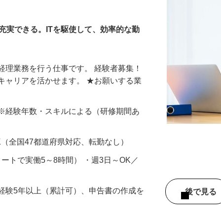
経理業務
充実できる。ITを駆使して、効率的な勤
経理業務を行う仕事です。 経験者募集！
キャリアを活かせます。 ★お願いする業
…
円以上 ※経験年数・スキルによる（研修期間あ
K（全国47都道府県対応、転勤なし）
スタートで実働5～8時間） ・週3日～OK／
経験5年以上（累計可）、申告書の作成を
後で見