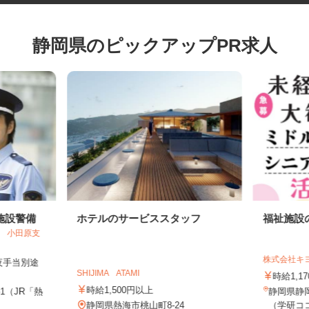
静岡県のピックアップPR求人
施設警備
ホテルのサービススタッフ
福祉施
ス 小田原支
株式会社
深夜手当別途
SHIJIMA ATAMI
時給1,
時給1,500円以上
-1（JR「熱
静岡県