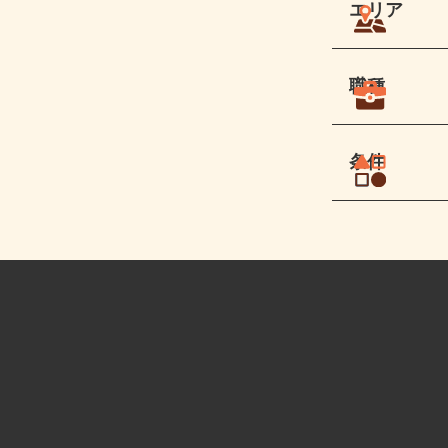
エリア
職種
条件