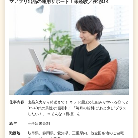
マアプリ出品の運用サポート！未経験／在宅OK
仕事内容
出品入力から発送まで！ ネット通販の仕組みが学べる◎ ＼2
0〜40代の男性が活躍中／ 「毎月の給料に“あと少し”プラス
したい！」 ⇒そんな〈目標〉を…
給与
完全出来高制
勤務地
岐阜県、静岡県、愛知県、三重県内、他全国各地のご自宅