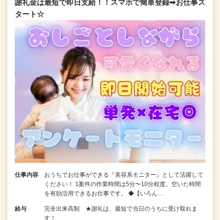
謝礼金は最短で即日支給！！スマホで簡単登録➡お仕事ス
タート☆
仕事内容
おうちでお仕事ができる『美容系モニター』として活躍して
ください！ 1案件の作業時間は5分〜10分程度。空いた時間
を有効活用できるお仕事です。 ◆【いろん…
給与
完全出来高制 ★謝礼は、最短で当日のうちに受け取れま
す！