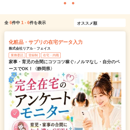
6
1
-
6
全
件中
件を表示
化粧品・サプリの在宅データ入力
株式会社リアル・フェイス
業務委託
登録制
在宅・内職
家事・育児の合間にコツコツ稼ぐ♪ノルマなし・自分のペ
ースでOK！〈静岡県〉