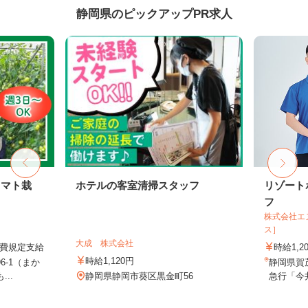
静岡県のピックアップPR求人
トマト栽
ホテルの客室清掃スタッフ
リゾート
フ
株式会社エ
ス］
大成 株式会社
通費規定支給
時給1,2
時給1,120円
6-1（まか
静岡県賀
..
静岡県静岡市葵区黒金町56
急行「今井