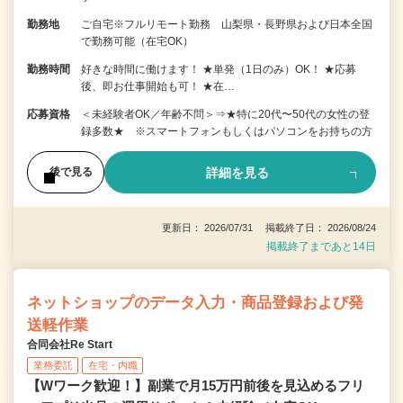
勤務地
ご自宅※フルリモート勤務 山梨県・長野県および日本全国
で勤務可能（在宅OK）
勤務時間
好きな時間に働けます！ ★単発（1日のみ）OK！ ★応募
後、即お仕事開始も可！ ★在…
応募資格
＜未経験者OK／年齢不問＞⇒★特に20代〜50代の女性の登
録多数★ ※スマートフォンもしくはパソコンをお持ちの方
詳細を見る
後で見る
更新日： 2026/07/31 掲載終了日： 2026/08/24
掲載終了まであと14日
ネットショップのデータ入力・商品登録および発
送軽作業
合同会社Re Start
業務委託
在宅・内職
【Wワーク歓迎！】副業で月15万円前後を見込めるフリ