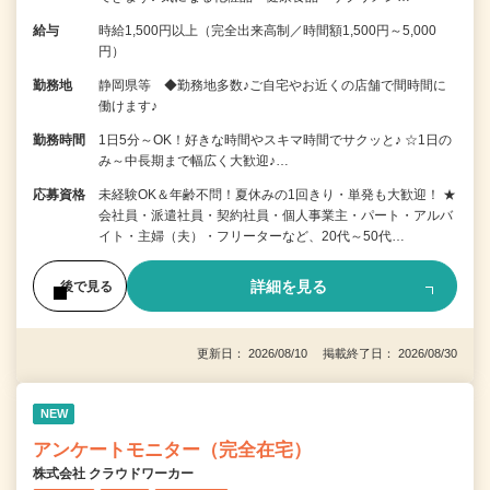
給与
時給1,500円以上（完全出来高制／時間額1,500円～5,000
円）
勤務地
静岡県等 ◆勤務地多数♪ご自宅やお近くの店舗で間時間に
働けます♪
勤務時間
1日5分～OK！好きな時間やスキマ時間でサクッと♪ ☆1日の
み～中長期まで幅広く大歓迎♪…
応募資格
未経験OK＆年齢不問！夏休みの1回きり・単発も大歓迎！ ★
会社員・派遣社員・契約社員・個人事業主・パート・アルバ
イト・主婦（夫）・フリーターなど、20代～50代…
詳細を見る
後で見る
更新日： 2026/08/10 掲載終了日： 2026/08/30
NEW
アンケートモニター（完全在宅）
株式会社 クラウドワーカー