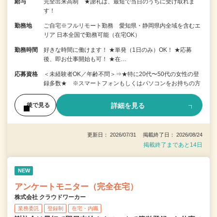
給与
完全出来高制 ★謝礼は、最短で当日のうちに受け取れま
す！
勤務地
ご自宅※フルリモート勤務 愛知県・静岡県内全域を含むエ
リア 日本全国で勤務可能（在宅OK）
勤務時間
好きな時間に働けます！ ★単発（1日のみ）OK！ ★応募
後、即お仕事開始も可！ ★在…
応募資格
＜未経験者OK／年齢不問＞⇒★特に20代〜50代の女性の登
録多数★ ※スマートフォンもしくはパソコンをお持ちの方
詳細を見る
後で見る
更新日： 2026/07/31 掲載終了日： 2026/08/24
掲載終了まであと14日
NEW
アンケートモニター（完全在宅）
株式会社 クラウドワーカー
業務委託
登録制
在宅・内職