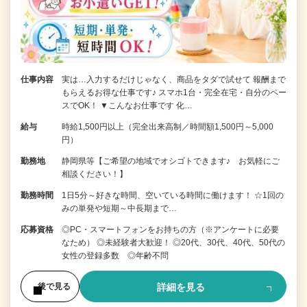
仕事内容
実は…入力するだけじゃなく、商品をタダで試せて 報酬まで
もらえるお得な仕事です♪ スマホ1台・完全在宅・自分のペー
スでOK！ ▼こんなお仕事です 化…
給与
時給1,500円以上（完全出来高制／時間額1,500円～5,000
円）
勤務地
静岡県等【ご希望の地域でオシゴトできます♪ お気軽にご
相談ください！】
勤務時間
1日5分～好きな時間、空いている時間に働けます！ ☆1回の
みの単発や短期～中長期まで…
応募資格
◎PC・スマートフォンをお持ちの方（※アンケートに必要
なため） ◎未経験者大歓迎！ ◎20代、30代、40代、50代の
女性の登録多数 ◎年齢不問
詳細を見る
後で見る