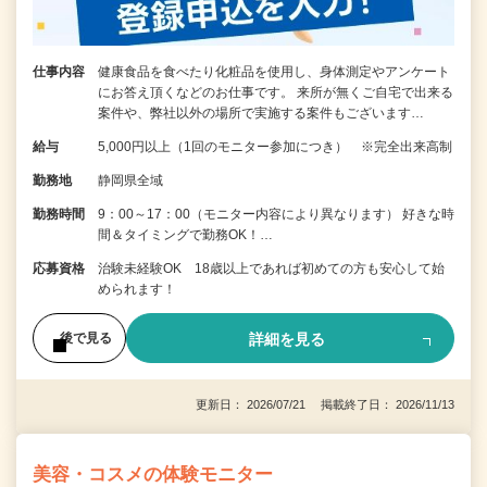
仕事内容
健康食品を食べたり化粧品を使用し、身体測定やアンケート
にお答え頂くなどのお仕事です。 来所が無くご自宅で出来る
案件や、弊社以外の場所で実施する案件もございます…
給与
5,000円以上（1回のモニター参加につき） ※完全出来高制
勤務地
静岡県全域
勤務時間
9：00～17：00（モニター内容により異なります） 好きな時
間＆タイミングで勤務OK！…
応募資格
治験未経験OK 18歳以上であれば初めての方も安心して始
められます！
詳細を見る
後で見る
更新日： 2026/07/21 掲載終了日： 2026/11/13
美容・コスメの体験モニター