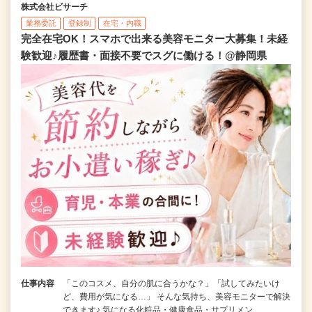
株式会社ビサーチ
業務委託
登録制
在宅・内職
完全在宅OK！スマホで出来る美容モニター大募集！未経
験歓迎♪履歴書・面接不要でスグに働ける！@静岡県
仕事内容
「このコスメ、自分の肌に合うかな？」「試してみたいけ
ど、費用が気になる…」 そんな気持ち、美容モニターで解決
できます♪ 気になる化粧品・健康食品・サプリメン…