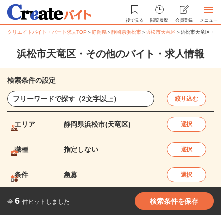
後で見る
閲覧履歴
会員登録
メニュー
クリエイトバイト・パート求人TOP
＞
静岡県
＞
静岡県浜松市
＞
浜松市天竜区
＞
浜松市天竜区・そ
浜松市天竜区・その他のバイト・求人情報
検索条件の設定
絞り込む
エリア
静岡県浜松市(天竜区)
選択
職種
指定しない
選択
条件
急募
選択
6
検索条件を保存
全
件ヒットしました