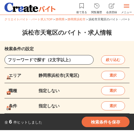
後で見る
閲覧履歴
会員登録
メニュー
クリエイトバイト・パート求人TOP
＞
静岡県
＞
静岡県浜松市
＞
浜松市天竜区のバイト・パート求
浜松市天竜区のバイト・求人情報
検索条件の設定
絞り込む
エリア
静岡県浜松市(天竜区)
選択
職種
指定しない
選択
条件
指定しない
選択
6
検索条件を保存
全
件ヒットしました