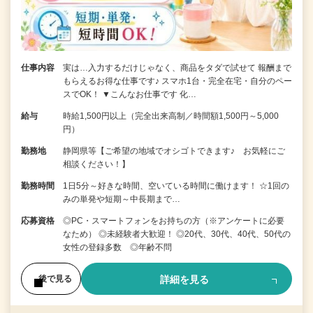
仕事内容
実は…入力するだけじゃなく、商品をタダで試せて 報酬まで
もらえるお得な仕事です♪ スマホ1台・完全在宅・自分のペー
スでOK！ ▼こんなお仕事です 化…
給与
時給1,500円以上（完全出来高制／時間額1,500円～5,000
円）
勤務地
静岡県等【ご希望の地域でオシゴトできます♪ お気軽にご
相談ください！】
勤務時間
1日5分～好きな時間、空いている時間に働けます！ ☆1回の
みの単発や短期～中長期まで…
応募資格
◎PC・スマートフォンをお持ちの方（※アンケートに必要
なため） ◎未経験者大歓迎！ ◎20代、30代、40代、50代の
女性の登録多数 ◎年齢不問
詳細を見る
後で見る