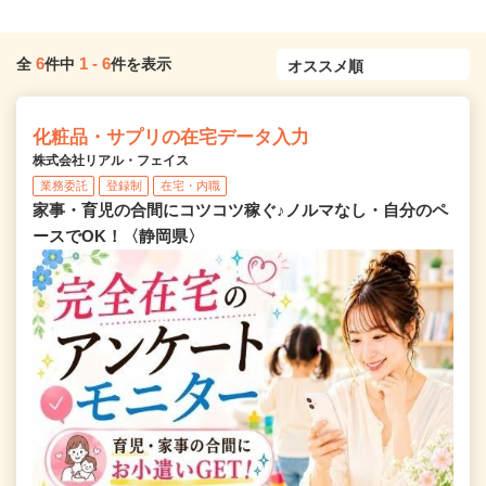
6
1
-
6
全
件中
件を表示
化粧品・サプリの在宅データ入力
株式会社リアル・フェイス
業務委託
登録制
在宅・内職
家事・育児の合間にコツコツ稼ぐ♪ノルマなし・自分のペ
ースでOK！〈静岡県〉