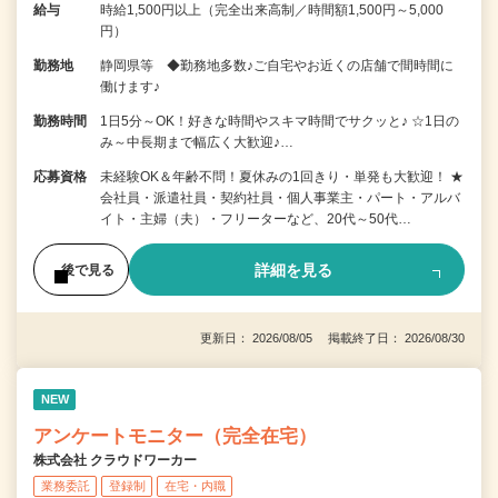
給与
時給1,500円以上（完全出来高制／時間額1,500円～5,000
円）
勤務地
静岡県等 ◆勤務地多数♪ご自宅やお近くの店舗で間時間に
働けます♪
勤務時間
1日5分～OK！好きな時間やスキマ時間でサクッと♪ ☆1日の
み～中長期まで幅広く大歓迎♪…
応募資格
未経験OK＆年齢不問！夏休みの1回きり・単発も大歓迎！ ★
会社員・派遣社員・契約社員・個人事業主・パート・アルバ
イト・主婦（夫）・フリーターなど、20代～50代…
詳細を見る
後で見る
更新日： 2026/08/05 掲載終了日： 2026/08/30
NEW
アンケートモニター（完全在宅）
株式会社 クラウドワーカー
業務委託
登録制
在宅・内職