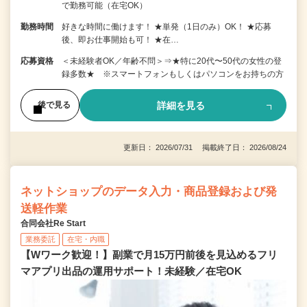
で勤務可能（在宅OK）
勤務時間
好きな時間に働けます！ ★単発（1日のみ）OK！ ★応募
後、即お仕事開始も可！ ★在…
応募資格
＜未経験者OK／年齢不問＞⇒★特に20代〜50代の女性の登
録多数★ ※スマートフォンもしくはパソコンをお持ちの方
詳細を見る
後で見る
更新日： 2026/07/31 掲載終了日： 2026/08/24
ネットショップのデータ入力・商品登録および発
送軽作業
合同会社Re Start
業務委託
在宅・内職
【Wワーク歓迎！】副業で月15万円前後を見込めるフリ
マアプリ出品の運用サポート！未経験／在宅OK