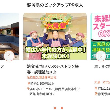
静岡県のピックアップPR求人
ッフ
浜名湖パルパルのレストラン接
ホテルの
客・調理補助スタ...
遠鉄観光開発株式会社
大成 株式
時給1,100円以上
時給1,1
浜名湖パルパル（静岡県浜松市中央
区舘山寺町1891）
静岡県静