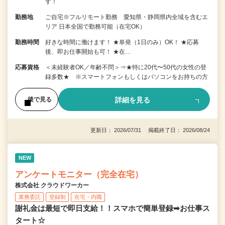
す！
勤務地
ご自宅※フルリモート勤務 愛知県・静岡県内全域を含むエ
リア 日本全国で勤務可能（在宅OK）
勤務時間
好きな時間に働けます！ ★単発（1日のみ）OK！ ★応募
後、即お仕事開始も可！ ★在…
応募資格
＜未経験者OK／年齢不問＞⇒★特に20代〜50代の女性の登
録多数★ ※スマートフォンもしくはパソコンをお持ちの方
詳細を見る
後で見る
更新日： 2026/07/31 掲載終了日： 2026/08/24
NEW
アンケートモニター（完全在宅）
株式会社 クラウドワーカー
業務委託
登録制
在宅・内職
謝礼金は最短で即日支給！！スマホで簡単登録➡お仕事ス
タート☆