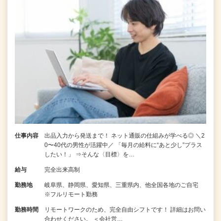
仕事内容
出品入力から発送まで！ ネット通販の仕組みが学べる◎ ＼2
0〜40代の男性が活躍中／ 「毎月の給料に“あと少し”プラス
したい！」 ⇒そんな〈目標〉を…
給与
完全出来高制
勤務地
岐阜県、静岡県、愛知県、三重県内、他全国各地のご自宅
※フルリモート勤務
勤務時間
リモートワークのため、完全自由シフトです！ 詳細はお問い
合わせください。 ＜会社営…