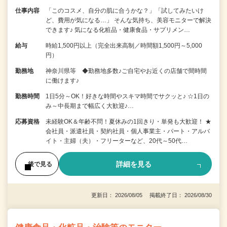
仕事内容
「このコスメ、自分の肌に合うかな？」「試してみたいけ
ど、費用が気になる…」 そんな気持ち、美容モニターで解決
できます♪ 気になる化粧品・健康食品・サプリメン…
給与
時給1,500円以上（完全出来高制／時間額1,500円～5,000
円）
勤務地
神奈川県等 ◆勤務地多数♪ご自宅やお近くの店舗で間時間
に働けます♪
勤務時間
1日5分～OK！好きな時間やスキマ時間でサクッと♪ ☆1日の
み～中長期まで幅広く大歓迎♪…
応募資格
未経験OK＆年齢不問！夏休みの1回きり・単発も大歓迎！ ★
会社員・派遣社員・契約社員・個人事業主・パート・アルバ
イト・主婦（夫）・フリーターなど、20代～50代…
詳細を見る
後で見る
更新日： 2026/08/05 掲載終了日： 2026/08/30