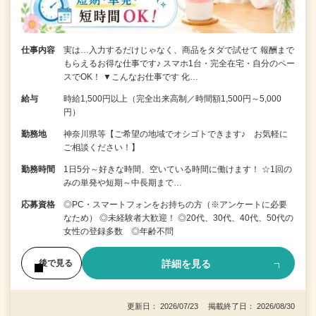
仕事内容
実は…入力するだけじゃなく、商品をタダで試せて 報酬まで
もらえるお得な仕事です♪ スマホ1台・完全在宅・自分のペー
スでOK！ ▼こんなお仕事です 化…
給与
時給1,500円以上（完全出来高制／時間額1,500円～5,000
円）
勤務地
神奈川県等【ご希望の地域でオシゴトできます♪ お気軽に
ご相談ください！】
勤務時間
1日5分～好きな時間、空いている時間に働けます！ ☆1回の
みの単発や短期～中長期まで…
応募資格
◎PC・スマートフォンをお持ちの方（※アンケートに必要
なため） ◎未経験者大歓迎！ ◎20代、30代、40代、50代の
女性の登録多数 ◎年齢不問
詳細を見る
後で見る
更新日： 2026/07/23 掲載終了日： 2026/08/30