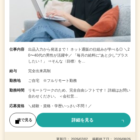
仕事内容
出品入力から発送まで！ ネット通販の仕組みが学べる◎ ＼2
0〜40代の男性が活躍中／ 「毎月の給料に“あと少し”プラス
したい！」 ⇒そんな〈目標〉を…
給与
完全出来高制
勤務地
ご自宅 ※フルリモート勤務
勤務時間
リモートワークのため、完全自由シフトです！ 詳細はお問い
合わせください。 ＜会社営…
応募資格
＼経験・資格・学歴いっさい不問！／
詳細を見る
後で見る
更新日： 2026/07/02 掲載終了日： 2026/08/26