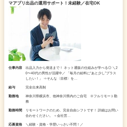
マアプリ出品の運用サポート！未経験／在宅OK
仕事内容
出品入力から発送まで！ ネット通販の仕組みが学べる◎ ＼2
0〜40代の男性が活躍中／ 「毎月の給料に“あと少し”プラス
したい！」 ⇒そんな〈目標〉を…
給与
完全出来高制
勤務地
神奈川県横浜市、他神奈川県内のご自宅 ※フルリモート勤
務
勤務時間
リモートワークのため、完全自由シフトです！ 詳細はお問い
合わせください。 ＜会社営…
応募資格
＼経験・資格・学歴いっさい不問！／