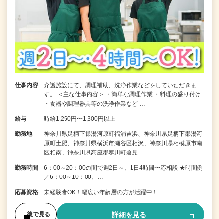
仕事内容
介護施設にて、調理補助、洗浄作業などをしていただきま
す。 ＜主な仕事内容＞ ・簡単な調理作業 ・料理の盛り付け
・食器や調理器具等の洗浄作業など …
給与
時給1,250円〜1,300円以上
勤務地
神奈川県足柄下郡湯河原町福浦吉浜、神奈川県足柄下郡湯河
原町土肥、神奈川県横浜市瀬谷区相沢、神奈川県相模原市南
区相南、神奈川県高座郡寒川町倉見
勤務時間
6：00～20：00の間で週2日～、1日4時間〜応相談 ★時間例
／6：00～10：00、…
応募資格
未経験者OK！幅広い年齢層の方が活躍中！
詳細を見る
後で見る