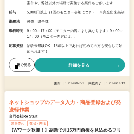
案件や、弊社以外の場所で実施する案件もございます…
給与
5,000円以上（1回のモニター参加につき） ※完全出来高制
勤務地
神奈川県全域
勤務時間
9：00～17：00（モニター内容により異なります）9：00～
17：00（モニター内容によ…
応募資格
治験未経験OK 18歳以上であれば初めての方も安心して始
められます！
詳細を見る
後で見る
更新日： 2026/07/21 掲載終了日： 2026/11/13
ネットショップのデータ入力・商品登録および発
送軽作業
合同会社Re Start
業務委託
在宅・内職
【Wワーク歓迎！】副業で月15万円前後を見込めるフリ