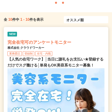
10
1
-
10
全
件中
件を表示
NEW
完全在宅可のアンケートモニター
株式会社 クラウドワーカー
業務委託
登録制
在宅・内職
【人気の在宅ワーク】│当日に謝礼をお支払い★登録する
だけでスグ働ける│単発もOK美容系モニター募集！