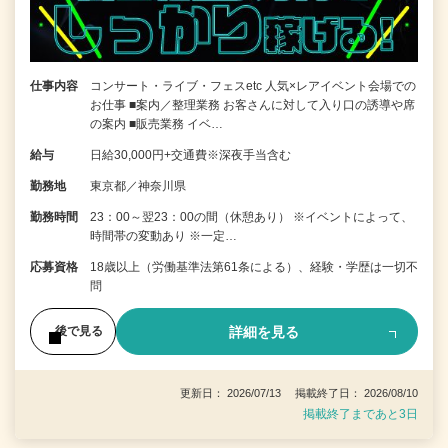
仕事内容
コンサート・ライブ・フェスetc 人気×レアイベント会場での
お仕事 ■案内／整理業務 お客さんに対して入り口の誘導や席
の案内 ■販売業務 イベ…
給与
日給30,000円+交通費※深夜手当含む
勤務地
東京都／神奈川県
勤務時間
23：00～翌23：00の間（休憩あり） ※イベントによって、
時間帯の変動あり ※一定…
応募資格
18歳以上（労働基準法第61条による）、経験・学歴は一切不
問
詳細を見る
後で見る
更新日： 2026/07/13 掲載終了日： 2026/08/10
掲載終了まであと3日