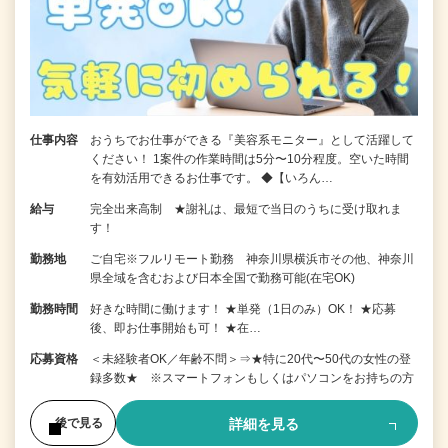
仕事内容
おうちでお仕事ができる『美容系モニター』として活躍して
ください！ 1案件の作業時間は5分〜10分程度。空いた時間
を有効活用できるお仕事です。 ◆【いろん…
給与
完全出来高制 ★謝礼は、最短で当日のうちに受け取れま
す！
勤務地
ご自宅※フルリモート勤務 神奈川県横浜市その他、神奈川
県全域を含むおよび日本全国で勤務可能(在宅OK)
勤務時間
好きな時間に働けます！ ★単発（1日のみ）OK！ ★応募
後、即お仕事開始も可！ ★在…
応募資格
＜未経験者OK／年齢不問＞⇒★特に20代〜50代の女性の登
録多数★ ※スマートフォンもしくはパソコンをお持ちの方
詳細を見る
後で見る