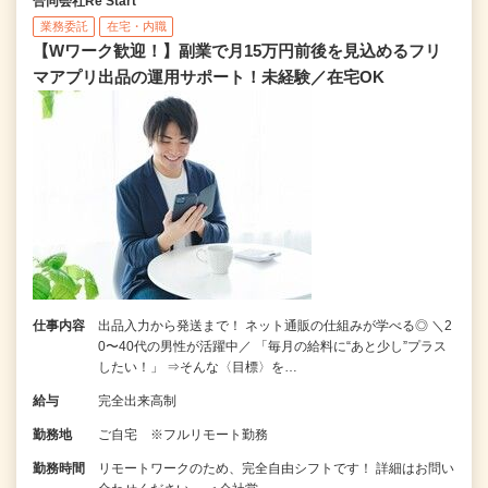
合同会社Re Start
業務委託
在宅・内職
【Wワーク歓迎！】副業で月15万円前後を見込めるフリ
マアプリ出品の運用サポート！未経験／在宅OK
仕事内容
出品入力から発送まで！ ネット通販の仕組みが学べる◎ ＼2
0〜40代の男性が活躍中／ 「毎月の給料に“あと少し”プラス
したい！」 ⇒そんな〈目標〉を…
給与
完全出来高制
勤務地
ご自宅 ※フルリモート勤務
勤務時間
リモートワークのため、完全自由シフトです！ 詳細はお問い