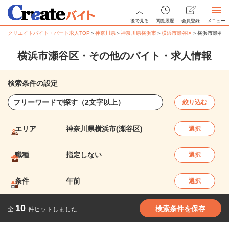
後で見る
閲覧履歴
会員登録
メニュー
クリエイトバイト・パート求人TOP
＞
神奈川県
＞
神奈川県横浜市
＞
横浜市瀬谷区
＞
横浜市瀬谷区
横浜市瀬谷区・その他のバイト・求人情報
検索条件の設定
絞り込む
エリア
神奈川県横浜市(瀬谷区)
選択
職種
指定しない
選択
条件
午前
選択
10
検索条件を保存
全
件ヒットしました