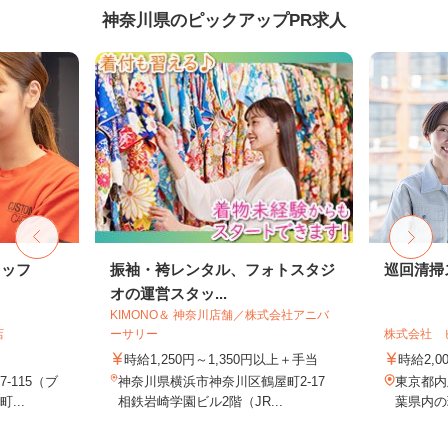
神奈川県のピックアップPR求人
タッフ
振袖・袴レンタル、フォトスタジ
巡回清掃
オの運営スタッ...
KIMONO＆ 神奈川店舗／株式会社アニバ
店
ーサリー
株式会社 
時給1,250円～1,350円以上＋手当
時給2,0
-115（ブ
神奈川県横浜市神奈川区鶴屋町2-17
東京都内
...
相鉄岩崎学園ビル2階（JR...
葉県内の