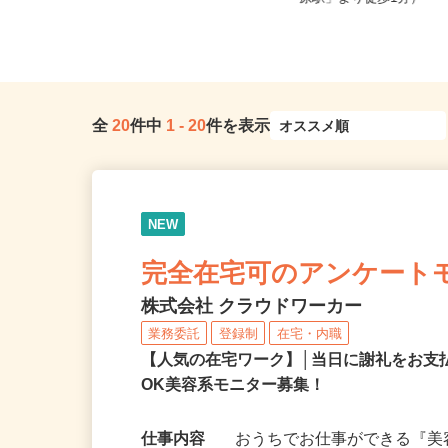
5（ブルーライン「踊場駅」...
原駅」より徒歩1分）
全
20
件中
1
-
20
件を表示
NEW
完全在宅可のアンケート
株式会社 クラウドワーカー
業務委託
登録制
在宅・内職
【人気の在宅ワーク】│当日に謝礼をお支
OK美容系モニター募集！