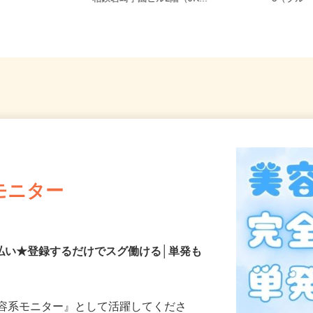
相鉄岩崎学園ビル2階（JR...
5（ブル
モニター
払い★登録するだけでスグ働ける│単発も