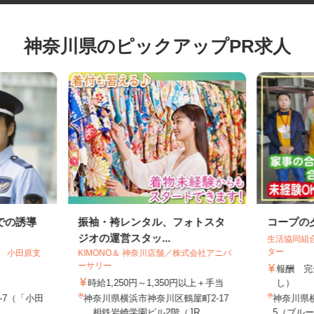
神奈川県のピックアップPR求人
での誘導
振袖・袴レンタル、フォトスタ
コープ
ジオの運営スタッ...
生活協同
ター
ス 小田原支
KIMONO＆ 神奈川店舗／株式会社アニバ
ーサリー
報酬 
時給1,250円～1,350円以上＋手当
し）
1-7（「小田
神奈川県横浜市神奈川区鶴屋町2-17
神奈川