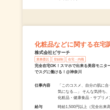
◎未経験者大歓迎！ ◎20代
◎年齢不問
化粧品などに関する在宅
株式会社ビサーチ
業務委託
登録制
在宅・内職
完全在宅OK！スマホで出来る美容モニタ
でスグに働ける！@神奈川
仕事内容
「このコスメ、自分の肌に
気になる…」 そんな気持ち
化粧品・健康食品・サプリ