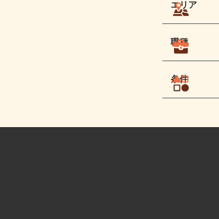
エリア
職種
条件