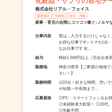
化粧品・サプリの在宅デ
株式会社リアル・フェイス
業務委託
登録制
在宅・内職
家事・育児の合間にコツコツ稼ぐ♪ノルマ
仕事内容
実は…入力するだけじゃなく
お得な仕事です♪ スマホ1台
なお仕事です 化…
給与
時給1,500円以上（完全出来高
勤務地
神奈川県等【ご希望の地域で
さい！】
勤務時間
1日5分～好きな時間、空い
や短期～中長期まで…
応募資格
◎PC・スマートフォンをお