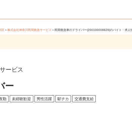
奈川区
＞
株式会社神奈川民間救急サービス
＞
民間救急車のドライバー(200100008829)のバイト・
急サービス
バー
夜勤
未経験歓迎
男性活躍
駅チカ
交通費支給