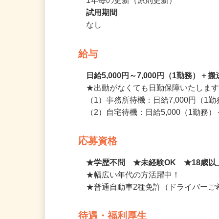
契約期間
1年毎の更新（原則更新）
試用期間
なし
給与
日給5,000円～7,000円（1勤務）
★出動がなくても日勤保障いたします
（1）事務所待機：日給7,000円（
（2）自宅待機：日給5,000（1勤
応募資格
★学歴不問 ★未経験OK ★18歳
★幅広い年代の方活躍中！

★普通自動車2種免許（ドライバー