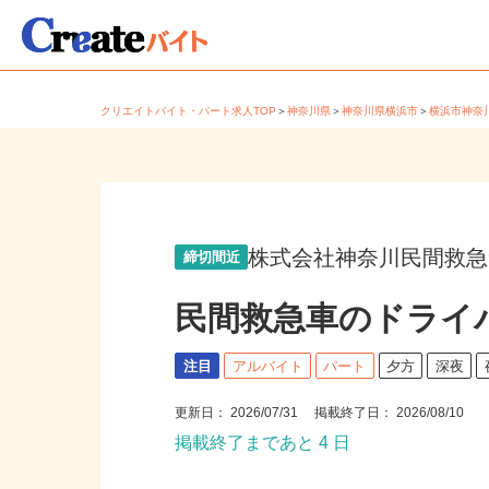
クリエイトバイト・パート求人TOP
＞
神奈川県
＞
神奈川県横浜市
＞
横浜市神
株式会社神奈川民間救
締切間近
民間救急車のドライ
注目
アルバイト
パート
夕方
深夜
更新日： 2026/07/31 掲載終了日： 2026/08/10
掲載終了まであと 4 日