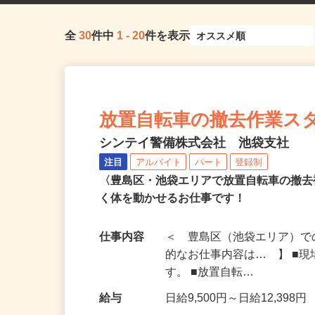
全
30
件中
1
-
20
件を表示
放置自転車の撤去作業スタッ
シンテイ警備株式会社 池袋支社
注目
アルバイト
パート
登録制
〈豊島区・池袋エリアで放置自転車の撤
く体を動かせるお仕事です！
仕事内容
＜ 豊島区（池袋エリア）で
的なお仕事内容は… 】 ■
す。 ■放置自転…
給与
日給9,500円～日給12,398円