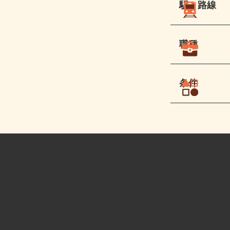
駅・路線
職種
条件