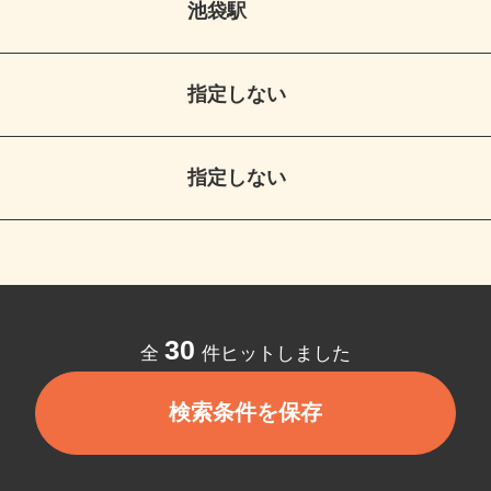
池袋駅
指定しない
指定しない
30
全
件ヒットしました
検索条件を保存