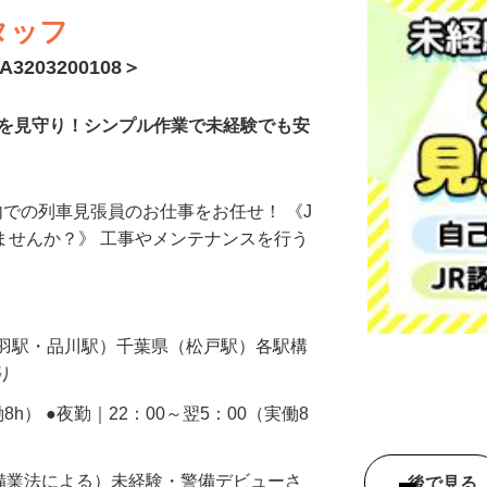
タッフ
203200108＞
どを見守り！シンプル作業で未経験でも安
構内での列車見張員のお仕事をお任せ！ 《J
しませんか？》 工事やメンテナンスを行う
円
赤羽駅・品川駅）千葉県（松戸駅）各駅構
あり
働8h） ●夜勤｜22：00～翌5：00（実働8