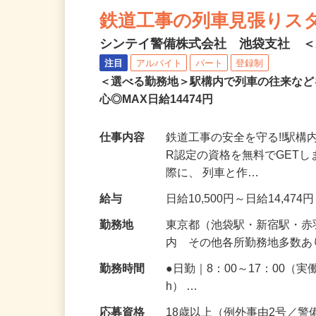
鉄道工事の列車見張りス
シンテイ警備株式会社 池袋支社 ＜A3
注目
アルバイト
パート
登録制
＜選べる勤務地＞駅構内で列車の往来な
心◎MAX日給14474円
仕事内容
鉄道工事の安全を守る!!駅
R認定の資格を無料でGET
際に、 列車と作…
給与
日給10,500円～日給14,474
勤務地
東京都（池袋駅・新宿駅・
内 その他各所勤務地多数
勤務時間
●日勤｜8：00～17：00（実