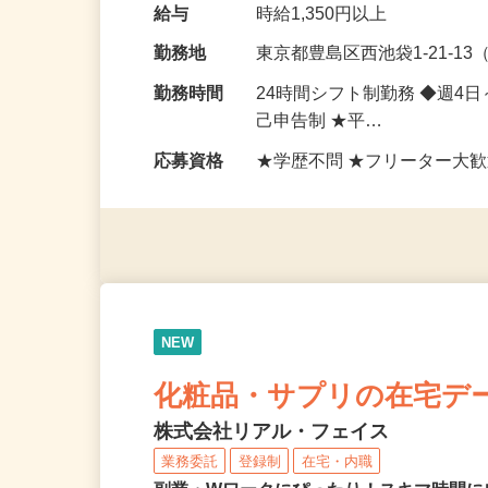
個室・店内の片づけ清掃、キ
内＞ ・来店されたお客様…
給与
時給1,350円以上
勤務地
東京都豊島区西池袋1-21-1
勤務時間
24時間シフト制勤務 ◆週4
己申告制 ★平…
応募資格
★学歴不問 ★フリーター大歓
NEW
化粧品・サプリの在宅デ