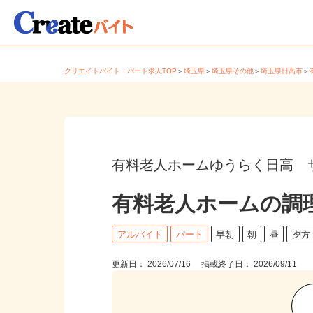
クリエイトバイト・パート求人TOP
＞
埼玉県
＞
埼玉県その他
＞
埼玉県日高市
有料老人ホームゆうらく日高 
有料老人ホームの調
アルバイト
パート
早朝
朝
昼
夕
更新日： 2026/07/16 掲載終了日： 2026/09/11