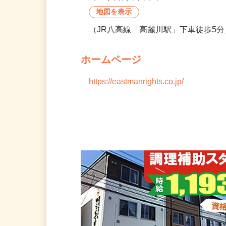
（転勤の可能性なし）
埼玉県日高市四本木1-2-4
地図を表示
（JR八高線「高麗川駅」下車徒歩5
ホームページ
https://eastmanrights.co.jp/
会社の特徴・魅力