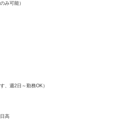
のみ可能）

す、週2日～勤務OK）
日高
