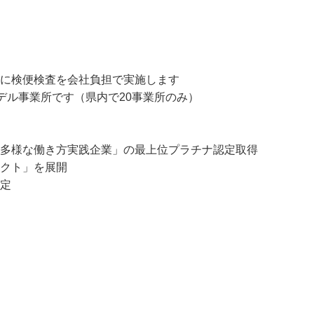
材を使い、評判は上々です！

に検便検査を会社負担で実施します

デル事業所です（県内で20事業所のみ）

「多様な働き方実践企業」の最上位プラチナ認定取得

クト」を展開

認定