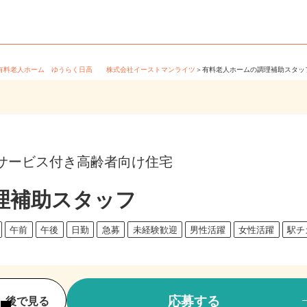
＞
有料老人ホーム ゆうらく日高 株式会社イーストマンライツ
＞
有料老人ホームの調理補助スタッフ
サービス付き高齢者向け住宅
理補助スタッフ
方
午前
午後
日勤
急募
未経験歓迎
男性活躍
女性活躍
駅
応募する
後で見る