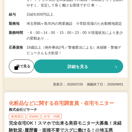
やすく、安定して長く働ける環境です◎ 車・…
給与
日給9,600円以上
勤務地
埼玉県鶴ヶ島市内の商業施設 ※常駐現場のため勤務地固定
勤務時間
・6：00～14：00 ・15：00～23：00 ※現場状況により多少
の変動あり …
応募資格
18歳以上（例外事由2号／警備業法による）未経験・警備デ
ビューさんも大歓迎！
詳細を見る
後で見る
更新日： 2026/07/29 掲載終了日： 2026/09/01
化粧品などに関する在宅調査員・在宅モニター
株式会社ビサーチ
業務委託
登録制
在宅・内職
完全在宅OK！スマホで出来る美容モニター大募集！未経
験歓迎♪履歴書・面接不要でスグに働ける！@埼玉県