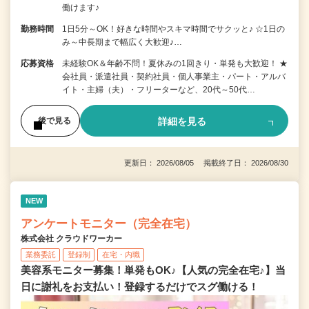
働けます♪
勤務時間
1日5分～OK！好きな時間やスキマ時間でサクッと♪ ☆1日の
み～中長期まで幅広く大歓迎♪…
応募資格
未経験OK＆年齢不問！夏休みの1回きり・単発も大歓迎！ ★
会社員・派遣社員・契約社員・個人事業主・パート・アルバ
イト・主婦（夫）・フリーターなど、20代～50代…
詳細を見る
後で見る
更新日： 2026/08/05 掲載終了日： 2026/08/30
NEW
アンケートモニター（完全在宅）
株式会社 クラウドワーカー
業務委託
登録制
在宅・内職
美容系モニター募集！単発もOK♪【人気の完全在宅♪】当
日に謝礼をお支払い！登録するだけでスグ働ける！