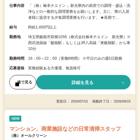
仕事内容
「（株）椿本チエイン 」新光寮内の厨房での調理・盛込・洗
浄などの一般的な調理業務をお願いします。主に、寮の入居
者様に提供する夕食調理業務を行います。 ★長期で…
給与
時給1,400円以上
勤務地
埼玉県飯能市双柳1056（株式会社椿本チエイン 新光寮）※
西武池袋線「飯能駅」もしくはJR八高線「東飯能駅」から車
10分
勤務時間
16：00～22：00（実働6時間） ※平日のみの週5日勤務
応募資格
実務経験ある方優遇、無資格可
詳細を見る
後で見る
更新日： 2026/07/15 掲載終了日： 2026/09/15
NEW
マンション、商業施設などの日常清掃スタッフ
（株）オールクリーン