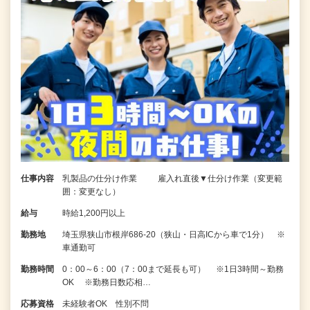
仕事内容
乳製品の仕分け作業 雇入れ直後▼仕分け作業（変更範
囲：変更なし）
給与
時給1,200円以上
勤務地
埼玉県狭山市根岸686-20（狭山・日高ICから車で1分） ※
車通勤可
勤務時間
0：00～6：00（7：00まで延長も可） ※1日3時間～勤務
OK ※勤務日数応相…
応募資格
未経験者OK 性別不問