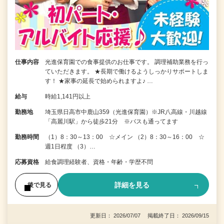
仕事内容
光進保育園での食事提供のお仕事です。 調理補助業務を行っ
ていただきます。 ★長期で働けるようしっかりサポートしま
す！ ★家事の延長で始められますよ♪ …
給与
時給1,141円以上
勤務地
埼玉県日高市中鹿山359（光進保育園）※JR八高線・川越線
「高麗川駅」から徒歩21分 ※バスも通ってます
勤務時間
（1）8：30～13：00 ☆メイン （2）8：30～16：00 ☆
週1日程度 （3）…
応募資格
給食調理経験者、資格・年齢・学歴不問
詳細を見る
後で見る
更新日： 2026/07/07 掲載終了日： 2026/09/15