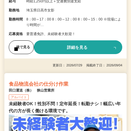
給与
時給1,250円以上＋交通費別途支給
勤務地
埼玉県日高市女影
勤務時間
8：00～17：00 8：00～12：00 8：00～15：00 ※現場によ
り時間が…
応募資格
要普通免許、未経験者大歓迎！
詳細を見る
後で見る
更新日： 2026/07/29 掲載終了日： 2026/09/04
食品物流会社の仕分け作業
田口運送（株） 狭山営業所
アルバイト
未経験者OK！性別不問！定年延長！転勤ナシ！幅広い年
代の方が長く働ける環境です。