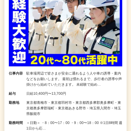
仕事内容
駐車場周辺で皆さまが安全に通れるよう人や車の誘導・案内
などをお願いします。 最初は慣れるまで、歩行者の誘導や声
掛けから始めていただきます。 未経験で始め…
給与
日給10,400円〜13,700円
勤務地
東京都青梅市・東京都羽村市・東京都西多摩郡奥多摩町・東
京都奥多摩郡瑞町・東京都あきる野市・埼玉県入間市・埼玉
県飯能市
勤務時間
＜日勤＞ ・8：00〜17：00 ・9：00〜18：00 ※1日8時間 週
1日から応…