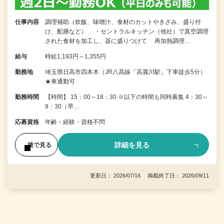
仕事内容
調理補助（炊飯、味噌汁、食材のカットやきざみ、盛り付
け、配膳など） ・セントラルキッチン（他社）で真空調理
された食材を加工し、器に盛りつけて 再加熱調理…
給与
時給1,193円～1,355円
勤務地
埼玉県日高市四本木（JR八高線「高麗川駅」下車徒歩5分）
★車通勤可
勤務時間
【時間】 15：00～18：30 ※以下の時間も同時募集 4：30～
9：30（早…
応募資格
年齢・経験・資格不問
詳細を見る
後で見る
更新日： 2026/07/16 掲載終了日： 2026/09/11
1