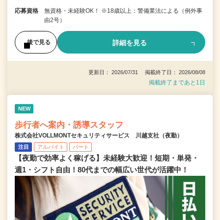
応募資格
無資格・未経験OK！ ※18歳以上：警備業法による（例外事
由2号）
詳細を見る
後で見る
更新日： 2026/07/31 掲載終了日： 2026/08/08
掲載終了まであと1日
NEW
歩行者へ案内・誘導スタッフ
株式会社VOLLMONTセキュリティサービス 川越支社（夜勤）
注目
アルバイト
パート
【夜勤で効率よく稼げる】未経験大歓迎！短期・単発・
週1・シフト自由！80代までの幅広い世代が活躍中！