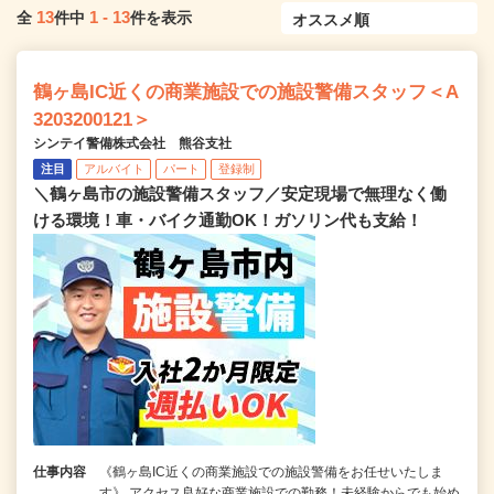
13
1
-
13
全
件中
件を表示
鶴ヶ島IC近くの商業施設での施設警備スタッフ＜A
3203200121＞
シンテイ警備株式会社 熊谷支社
注目
アルバイト
パート
登録制
＼鶴ヶ島市の施設警備スタッフ／安定現場で無理なく働
ける環境！車・バイク通勤OK！ガソリン代も支給！
仕事内容
《鶴ヶ島IC近くの商業施設での施設警備をお任せいたしま
す》 アクセス良好な商業施設での勤務！未経験からでも始め