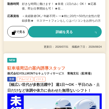
勤務時間
好きな時間に働けます！ ★単発（1日のみ）OK！ ★応募
後、即お仕事開始も可！ ★在…
応募資格
＜未経験者OK／年齢不問＞⇒★特に20代〜50代の女性の登
録多数★ ※スマートフォンもしくはパソコンをお持ちの方
詳細を見る
後で見る
更新日： 2026/07/31 掲載終了日： 2026/08/24
NEW
駐車場周辺の案内誘導スタッフ
株式会社VOLLMONTセキュリティサービス 青梅支社（駐車場）
注目
アルバイト
パート
【幅広い世代が多数活躍中】 週1日〜OK・平日のみ・土
日だけなど体調や体力に合わせた無理ないシフト！