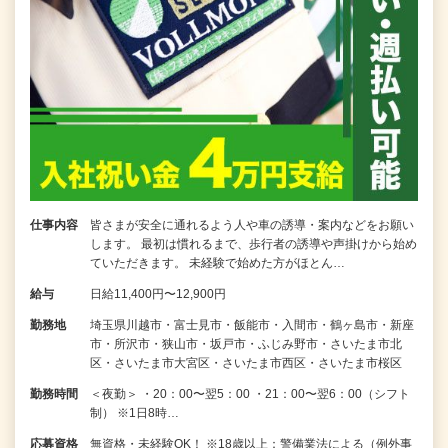
仕事内容
皆さまが安全に通れるよう人や車の誘導・案内などをお願い
します。 最初は慣れるまで、歩行者の誘導や声掛けから始め
ていただきます。 未経験で始めた方がほとん…
給与
日給11,400円〜12,900円
勤務地
埼玉県川越市・富士見市・飯能市・入間市・鶴ヶ島市・新座
市・所沢市・狭山市・坂戸市・ふじみ野市・さいたま市北
区・さいたま市大宮区・さいたま市西区・さいたま市桜区
勤務時間
＜夜勤＞ ・20：00〜翌5：00 ・21：00〜翌6：00（シフト
制） ※1日8時…
応募資格
無資格・未経験OK！ ※18歳以上：警備業法による（例外事