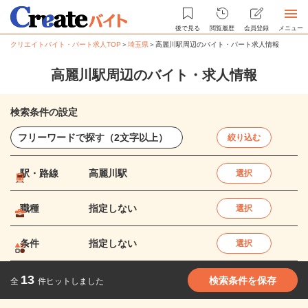
後で見る
閲覧履歴
会員登録
メニュー
クリエイトバイト・パート求人TOP
＞
埼玉県
＞
高麗川駅周辺のバイト・パート求人情報
高麗川駅周辺のバイト・求人情報
検索条件の設定
絞り込む
駅・路線
高麗川駅
選択
職種
指定しない
選択
条件
指定しない
選択
13
検索条件を保存
全
件ヒットしました