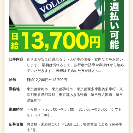
仕事内容
皆さまが安全に通れるよう人や車の誘導・案内などをお願い
します。 最初は慣れるまで、歩行者の誘導や声掛けから始め
ていただきます。 未経験で始めた方がほとん…
給与
日給12,200円〜13,700円
勤務地
東京都青梅市・東京都羽村市・東京都西多摩郡奥多摩町・東
京都奥多摩郡瑞町・東京都あきる野市・埼玉県入間市・埼玉
県飯能市
勤務時間
＜夜勤＞ ・20：00〜翌5：00 ・21：00〜翌6：00（シフト
制） ※1日8時…
応募資格
無資格・未経験OK！ ※18歳以上：警備業法による（例外事
由2号）