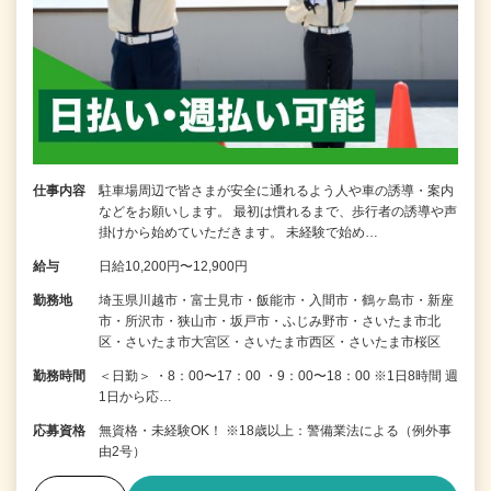
仕事内容
駐車場周辺で皆さまが安全に通れるよう人や車の誘導・案内
などをお願いします。 最初は慣れるまで、歩行者の誘導や声
掛けから始めていただきます。 未経験で始め…
給与
日給10,200円〜12,900円
勤務地
埼玉県川越市・富士見市・飯能市・入間市・鶴ヶ島市・新座
市・所沢市・狭山市・坂戸市・ふじみ野市・さいたま市北
区・さいたま市大宮区・さいたま市西区・さいたま市桜区
勤務時間
＜日勤＞ ・8：00〜17：00 ・9：00〜18：00 ※1日8時間 週
1日から応…
応募資格
無資格・未経験OK！ ※18歳以上：警備業法による（例外事
由2号）