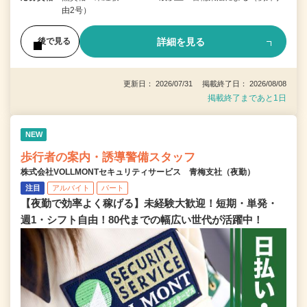
由2号）
詳細を見る
後で見る
更新日： 2026/07/31 掲載終了日： 2026/08/08
掲載終了まであと1日
NEW
歩行者の案内・誘導警備スタッフ
株式会社VOLLMONTセキュリティサービス 青梅支社（夜勤）
注目
アルバイト
パート
【夜勤で効率よく稼げる】未経験大歓迎！短期・単発・
週1・シフト自由！80代までの幅広い世代が活躍中！