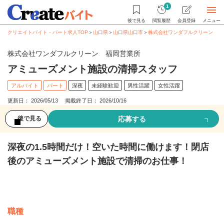
1
後で見る
閲覧履歴
会員登録
メニュー
クリエイトバイト・パート求人TOP
＞
山口県
＞
山口県山口市
＞
株式会社ワンダフルクリーン 福
株式会社ワンダフルクリーン 福岡営業所
アミューズメント施設の清掃スタッフ
アルバイト
パート
深夜
未経験歓迎
男性活躍
女性活躍
更新日： 2026/05/13 掲載終了日： 2026/10/16
応募する
後で見る
深夜の1.5時間だけ！空いた時間に働けます！閉店
後のアミューズメント施設で清掃のお仕事！
募集情報
職種