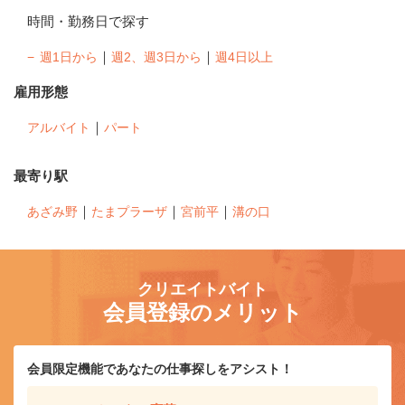
時間・勤務日で探す
｜
｜
週1日から
週2、週3日から
週4日以上
雇用形態
｜
アルバイト
パート
最寄り駅
｜
｜
｜
あざみ野
たまプラーザ
宮前平
溝の口
クリエイトバイト
会員登録のメリット
会員限定機能であなたの仕事探しをアシスト！