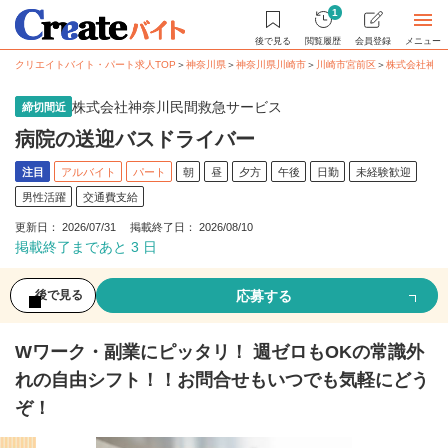
1
後で見る
閲覧履歴
会員登録
メニュー
クリエイトバイト・パート求人TOP
＞
神奈川県
＞
神奈川県川崎市
＞
川崎市宮前区
＞
株式会社神奈
株式会社神奈川民間救急サービス
締切間近
病院の送迎バスドライバー
注目
アルバイト
パート
朝
昼
夕方
午後
日勤
未経験歓迎
男性活躍
交通費支給
更新日： 2026/07/31 掲載終了日： 2026/08/10
掲載終了まであと 3 日
応募する
後で見る
Wワーク・副業にピッタリ！ 週ゼロもOKの常識外
れの自由シフト！！お問合せもいつでも気軽にどう
ぞ！