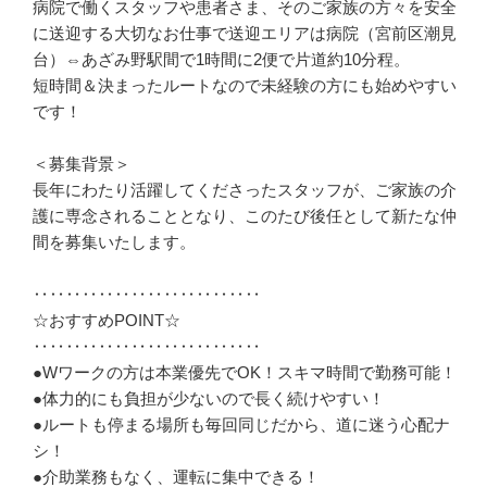
病院で働くスタッフや患者さま、そのご家族の方々を安全
に送迎する大切なお仕事で送迎エリアは病院（宮前区潮見
台）⇔あざみ野駅間で1時間に2便で片道約10分程。

短時間＆決まったルートなので未経験の方にも始めやすい
です！

＜募集背景＞

長年にわたり活躍してくださったスタッフが、ご家族の介
護に専念されることとなり、このたび後任として新たな仲
間を募集いたします。

‥‥‥‥‥‥‥‥‥‥‥‥‥‥

☆おすすめPOINT☆

‥‥‥‥‥‥‥‥‥‥‥‥‥‥

●Wワークの方は本業優先でOK！スキマ時間で勤務可能！

●体力的にも負担が少ないので長く続けやすい！

●ルートも停まる場所も毎回同じだから、道に迷う心配ナ
シ！

●介助業務もなく、運転に集中できる！
