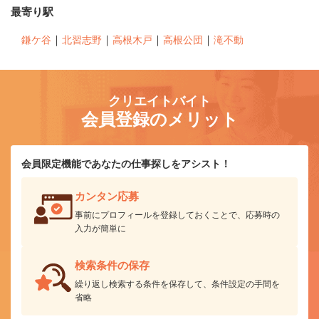
最寄り駅
｜
｜
｜
｜
鎌ケ谷
北習志野
高根木戸
高根公団
滝不動
クリエイトバイト
会員登録のメリット
会員限定機能であなたの仕事探しをアシスト！
カンタン応募
事前にプロフィールを登録しておくことで、応募時の
入力が簡単に
検索条件の保存
繰り返し検索する条件を保存して、条件設定の手間を
省略