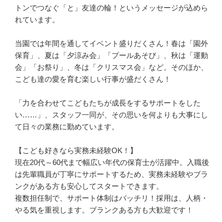
トンでつなぐ「と」友達の輪！というメッセージが込めら
れています。

当園では年間を通してイベント盛りだくさん！春は「園外
保育」、夏は「夕涼み会」「プールあそび」、秋は「運動
会」「お祭り」、冬は「クリスマス会」など。そのほか、
こども達の愛を育む楽しい行事が盛だくさん！

「力を合わせてこどもたちが成長をするサポートをした
い……」、スタッフ一同が、その思いを何よりも大事にし
て日々の業務に勤めています。

【こども好きなら実務未経験OK！】

現在20代～60代まで幅広い年代の保育士が活躍中。入職後
は先輩職員が丁寧にサポートするため、実務未経験やブラ
ンクがある方も安心してスタートできます。

複数担任制で、サポート体制はバッチリ！採用は、人柄・
やる気を重視します。ブランクある方も大歓迎です！
