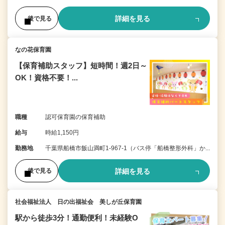
詳細を見る
後で見る
なの花保育園
【保育補助スタッフ】短時間！週2日～
OK！資格不要！...
職種
認可保育園の保育補助
給与
時給1,150円
勤務地
千葉県船橋市飯山満町1-967-1（バス停「船橋整形外科」か...
詳細を見る
後で見る
社会福祉法人 日の出福祉会 美しが丘保育園
駅から徒歩3分！通勤便利！未経験O