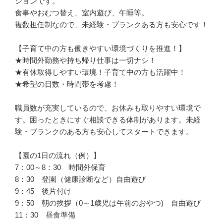
ションです。

食事やおむつ替え、室内遊び、午睡等。

複数担任制なので、未経験・ブランクある方も安心です！

【子育て中の方も働きやすい環境づくりを推進！】

★時間外勤務や持ち帰り仕事は一切ナシ！

★有休取得しやすい環境！子育て中の方も活躍中！

★希望の日数・時間帯を考慮！

職員数が充実しているので、お休みも取りやすい環境で
す。困ったときにすぐ相談できる体制があります。未経
験・ブランクのある方も安心してスタートできます。

【園の1日の流れ（例）】

7：00～8：30　時間外保育

8：30　登園（健康診断など）自由遊び

9：45　後片付け

9：50　朝の挨拶（0～1歳児は午前のおやつ)　自由遊び

11：30　昼食準備
