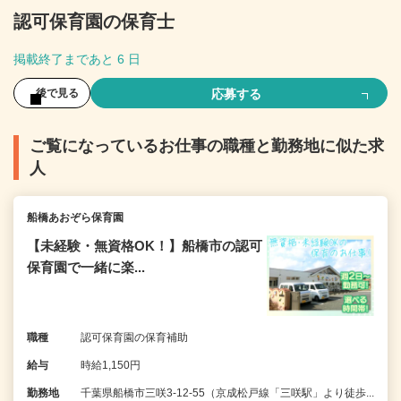
認可保育園の保育士
掲載終了まであと 6 日
応募する
後で見る
ご覧になっているお仕事の職種と勤務地に似た求
人
船橋あおぞら保育園
【未経験・無資格OK！】船橋市の認可
保育園で一緒に楽...
職種
認可保育園の保育補助
給与
時給1,150円
勤務地
千葉県船橋市三咲3-12-55（京成松戸線「三咲駅」より徒歩...