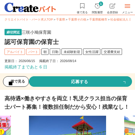
1
後で見る
閲覧履歴
会員登録
メニュー
クリエイトバイト・パート求人TOP
＞
千葉県
＞
千葉県その他
＞
千葉県船橋市
＞
社会福祉法人 日
三咲小鳩保育園
締切間近
認可保育園の保育士
アルバイト
パート
朝
日勤
未経験歓迎
女性活躍
交通費支給
更新日： 2026/06/15 掲載終了日： 2026/08/14
掲載終了まであと 6 日
応募する
後で見る
高待遇×働きやすさを両立！乳児クラス担当の保育
士パート募集！複数担任制だから安心！残業なし！