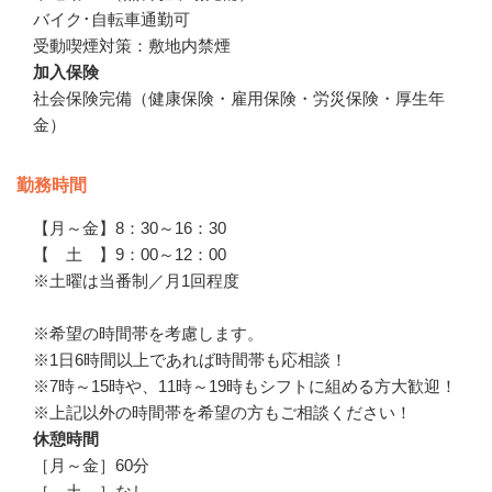
バイク･自転車通勤可　

受動喫煙対策：敷地内禁煙
加入保険
社会保険完備（健康保険・雇用保険・労災保険・厚生年
金）
勤務時間
【月～金】8：30～16：30　

【　土　】9：00～12：00

※土曜は当番制／月1回程度

※希望の時間帯を考慮します。

※1日6時間以上であれば時間帯も応相談！

※7時～15時や、11時～19時もシフトに組める方大歓迎！

※上記以外の時間帯を希望の方もご相談ください！
休憩時間
［月～金］60分

［　土　］なし