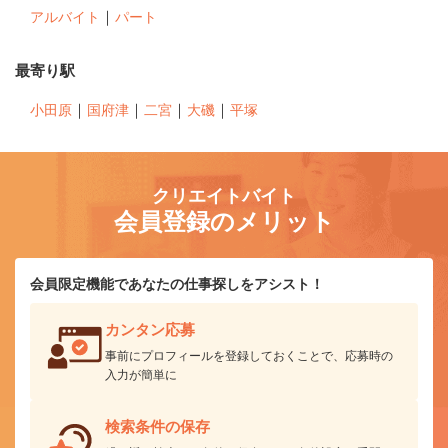
｜
アルバイト
パート
最寄り駅
｜
｜
｜
｜
小田原
国府津
二宮
大磯
平塚
クリエイトバイト
会員登録のメリット
会員限定機能であなたの仕事探しをアシスト！
カンタン応募
事前にプロフィールを登録しておくことで、応募時の
入力が簡単に
検索条件の保存