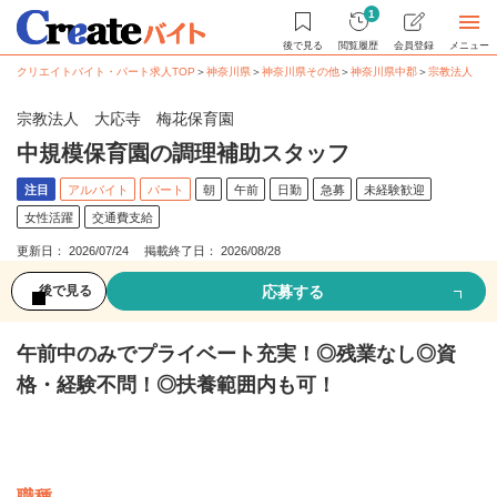
1
後で見る
閲覧履歴
会員登録
メニュー
クリエイトバイト・パート求人TOP
＞
神奈川県
＞
神奈川県その他
＞
神奈川県中郡
＞
宗教法人 大
宗教法人 大応寺 梅花保育園
中規模保育園の調理補助スタッフ
注目
アルバイト
パート
朝
午前
日勤
急募
未経験歓迎
女性活躍
交通費支給
更新日： 2026/07/24 掲載終了日： 2026/08/28
応募する
後で見る
午前中のみでプライベート充実！◎残業なし◎資
格・経験不問！◎扶養範囲内も可！
募集情報
職種