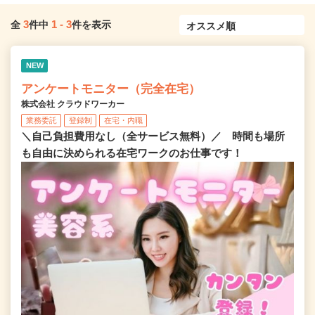
3
1
-
3
全
件中
件を表示
NEW
アンケートモニター（完全在宅）
株式会社 クラウドワーカー
業務委託
登録制
在宅・内職
＼自己負担費用なし（全サービス無料）／ 時間も場所
も自由に決められる在宅ワークのお仕事です！