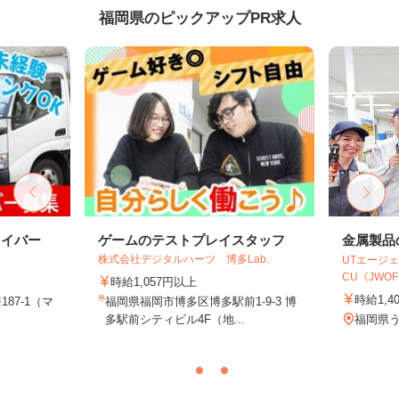
福岡県のピックアップPR求人
ライバー
ゲームのテストプレイスタッフ
金属製品
株式会社デジタルハーツ 博多Lab.
UTエージェ
CU《JWOF1
時給1,057円以上
時給1,4
87-1（マ
福岡県福岡市博多区博多駅前1-9-3 博
多駅前シティビル4F（地...
福岡県