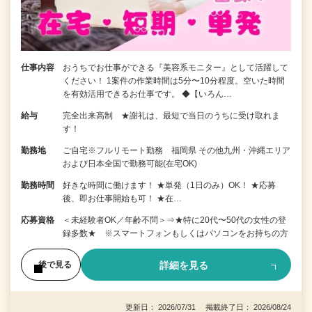
仕事内容
おうちでお仕事ができる『美容系モニター』として活躍して
ください！ 1案件の作業時間は5分〜10分程度。空いた時間
を有効活用できるお仕事です。 ◆【いろん…
給与
完全出来高制 ★謝礼は、最短で当日のうちに受け取れま
す！
勤務地
ご自宅※フルリモート勤務 福岡県 その他九州・沖縄エリア
および日本全国で勤務可能(在宅OK)
勤務時間
好きな時間に働けます！ ★単発（1日のみ）OK！ ★応募
後、即お仕事開始も可！ ★在…
応募資格
＜未経験者OK／年齢不問＞⇒★特に20代〜50代の女性の登
録多数★ ※スマートフォンもしくはパソコンをお持ちの方
詳細を見る
後で見る
更新日： 2026/07/31 掲載終了日： 2026/08/24