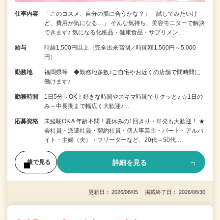
仕事内容
「このコスメ、自分の肌に合うかな？」「試してみたいけ
ど、費用が気になる…」 そんな気持ち、美容モニターで解決
できます♪ 気になる化粧品・健康食品・サプリメン…
給与
時給1,500円以上（完全出来高制／時間額1,500円～5,000
円）
勤務地
福岡県等 ◆勤務地多数♪ご自宅やお近くの店舗で間時間に
働けます♪
勤務時間
1日5分～OK！好きな時間やスキマ時間でサクッと♪ ☆1日の
み～中長期まで幅広く大歓迎♪…
応募資格
未経験OK＆年齢不問！夏休みの1回きり・単発も大歓迎！ ★
会社員・派遣社員・契約社員・個人事業主・パート・アルバ
イト・主婦（夫）・フリーターなど、20代～50代…
詳細を見る
後で見る
更新日： 2026/08/05 掲載終了日： 2026/08/30