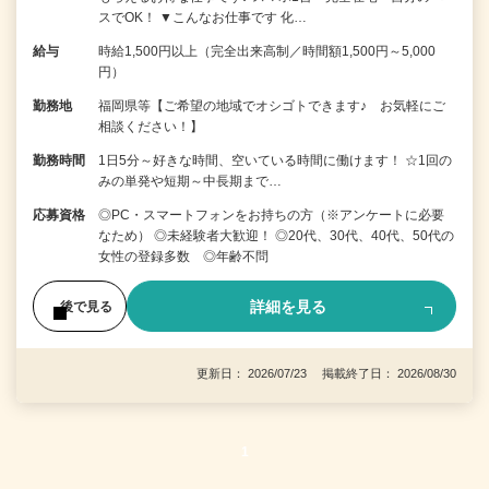
スでOK！ ▼こんなお仕事です 化…
給与
時給1,500円以上（完全出来高制／時間額1,500円～5,000
円）
勤務地
福岡県等【ご希望の地域でオシゴトできます♪ お気軽にご
相談ください！】
勤務時間
1日5分～好きな時間、空いている時間に働けます！ ☆1回の
みの単発や短期～中長期まで…
応募資格
◎PC・スマートフォンをお持ちの方（※アンケートに必要
なため） ◎未経験者大歓迎！ ◎20代、30代、40代、50代の
女性の登録多数 ◎年齢不問
詳細を見る
後で見る
更新日： 2026/07/23 掲載終了日： 2026/08/30
1