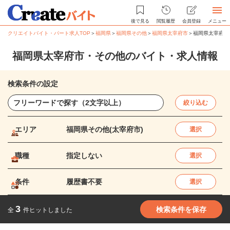
後で見る
閲覧履歴
会員登録
メニュー
クリエイトバイト・パート求人TOP
＞
福岡県
＞
福岡県その他
＞
福岡県太宰府市
＞
福岡県太宰府市
福岡県太宰府市・その他のバイト・求人情報
検索条件の設定
絞り込む
エリア
福岡県その他(太宰府市)
選択
職種
指定しない
選択
条件
履歴書不要
選択
3
検索条件を保存
全
件ヒットしました