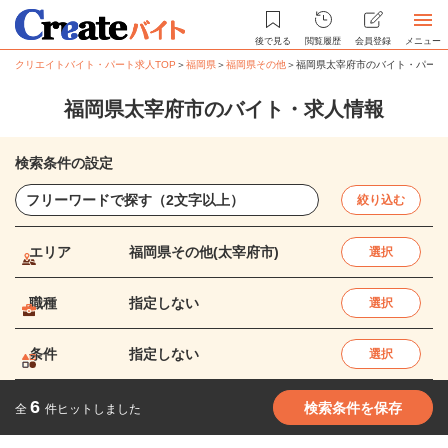
後で見る
閲覧履歴
会員登録
メニュー
クリエイトバイト・パート求人TOP
＞
福岡県
＞
福岡県その他
＞
福岡県太宰府市のバイト・パート
福岡県太宰府市のバイト・求人情報
検索条件の設定
絞り込む
エリア
福岡県その他(太宰府市)
選択
職種
指定しない
選択
条件
指定しない
選択
6
検索条件を保存
全
件ヒットしました