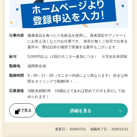
仕事内容
健康食品を食べたり化粧品を使用し、身体測定やアンケート
にお答え頂くなどのお仕事です。 来所が無くご自宅で出来る
案件や、弊社以外の場所で実施する案件もございます…
給与
5,000円以上（1回のモニター参加につき） ※完全出来高制
勤務地
福岡県全域
勤務時間
9：00～17：00（モニター内容により異なります） 好きな時
間＆タイミングで勤務OK！…
応募資格
治験未経験OK 18歳以上であれば初めての方も安心して始
められます！
詳細を見る
後で見る
更新日： 2026/07/21 掲載終了日： 2026/11/13