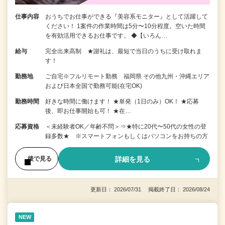
仕事内容
おうちでお仕事ができる『美容系モニター』として活躍して
ください！ 1案件の作業時間は5分〜10分程度。空いた時間
を有効活用できるお仕事です。 ◆【いろん…
給与
完全出来高制 ★謝礼は、最短で当日のうちに受け取れま
す！
勤務地
ご自宅※フルリモート勤務 福岡県 その他九州・沖縄エリア
および日本全国で勤務可能(在宅OK)
勤務時間
好きな時間に働けます！ ★単発（1日のみ）OK！ ★応募
後、即お仕事開始も可！ ★在…
応募資格
＜未経験者OK／年齢不問＞⇒★特に20代〜50代の女性の登
録多数★ ※スマートフォンもしくはパソコンをお持ちの方
詳細を見る
後で見る
更新日： 2026/07/31 掲載終了日： 2026/08/24
NEW