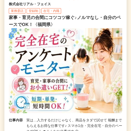
株式会社リアル・フェイス
業務委託
登録制
在宅・内職
家事・育児の合間にコツコツ稼ぐ♪ノルマなし・自分のペ
ースでOK！〈福岡県〉
仕事内容
実は…入力するだけじゃなく、商品をタダで試せて 報酬まで
もらえるお得な仕事です♪ スマホ1台・完全在宅・自分のペー