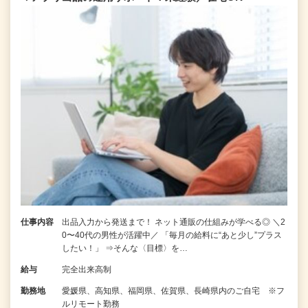
仕事内容
出品入力から発送まで！ ネット通販の仕組みが学べる◎ ＼2
0〜40代の男性が活躍中／ 「毎月の給料に“あと少し”プラス
したい！」 ⇒そんな〈目標〉を…
給与
完全出来高制
勤務地
愛媛県、高知県、福岡県、佐賀県、長崎県内のご自宅 ※フ
ルリモート勤務