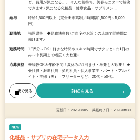
ど、費用が気になる…」 そんな気持ち、美容モニターで解決
できます♪ 気になる化粧品・健康食品・サプリメン…
給与
時給1,500円以上（完全出来高制／時間額1,500円～5,000
円）
勤務地
福岡県等 ◆勤務地多数♪ご自宅やお近くの店舗で間時間に
働けます♪
勤務時間
1日5分～OK！好きな時間やスキマ時間でサクッと♪ ☆1日の
み～中長期まで幅広く大歓迎♪…
応募資格
未経験OK＆年齢不問！夏休みの1回きり・単発も大歓迎！ ★
会社員・派遣社員・契約社員・個人事業主・パート・アルバ
イト・主婦（夫）・フリーターなど、20代～50代…
詳細を見る
後で見る
更新日： 2026/08/05 掲載終了日： 2026/08/30
NEW
化粧品・サプリの在宅データ入力