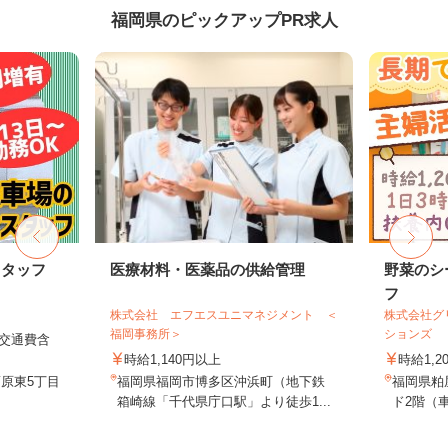
福岡県のピックアップPR求人
スタッフ
医療材料・医薬品の供給管理
野菜のシ
フ
株式会社 エフエスユニマネジメント ＜
株式会社グ
福岡事務所＞
ションズ
円（交通費含
時給1,140円以上
時給1,2
原東5丁目
福岡県福岡市博多区沖浜町（地下鉄
福岡県粕
箱崎線「千代県庁口駅」より徒歩1...
ド2階（車