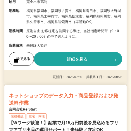
給与
完全出来高制
勤務地
福岡県福岡市、福岡県古賀市、福岡県春日市、福岡県大野城
市、福岡県太宰府市、福岡県飯塚市、福岡県那珂川市、福岡
県久留米市、福岡県筑紫野市（車通勤OK）
勤務時間
原則自由 お客様宅を訪問する際は、当社指定時間帯（9：0
0〜20：00）の中で選ぶように…
応募資格
未経験大歓迎
詳細を見る
後で見る
更新日： 2026/07/30 掲載終了日： 2026/08/28
ネットショップのデータ入力・商品登録および発
送軽作業
合同会社Re Start
業務委託
在宅・内職
【Wワーク歓迎！】副業で月15万円前後を見込めるフリ
マアプリ出品の運用サポート！未経験／在宅OK