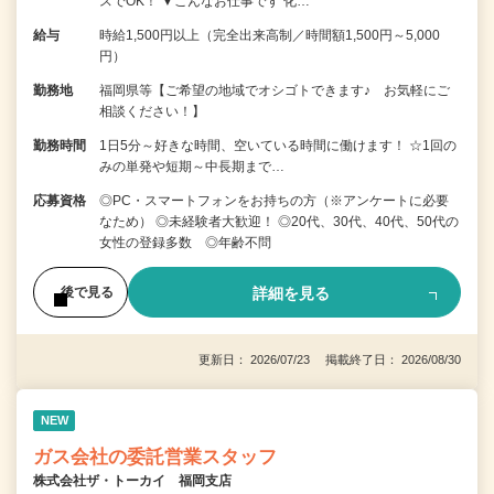
スでOK！ ▼こんなお仕事です 化…
給与
時給1,500円以上（完全出来高制／時間額1,500円～5,000
円）
勤務地
福岡県等【ご希望の地域でオシゴトできます♪ お気軽にご
相談ください！】
勤務時間
1日5分～好きな時間、空いている時間に働けます！ ☆1回の
みの単発や短期～中長期まで…
応募資格
◎PC・スマートフォンをお持ちの方（※アンケートに必要
なため） ◎未経験者大歓迎！ ◎20代、30代、40代、50代の
女性の登録多数 ◎年齢不問
詳細を見る
後で見る
更新日： 2026/07/23 掲載終了日： 2026/08/30
NEW
ガス会社の委託営業スタッフ
株式会社ザ・トーカイ 福岡支店