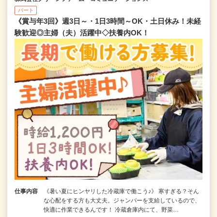
パート
《賞与年3回》週3日～・1日3時間～OK・土日休み！未経
験歓迎◎主婦（夫）活躍中◇扶養内OK！
仕事内容
《暑い夏にヒンヤリした冷蔵庫で働こう♪》 寒すぎる？そん
な心配をする方も大丈夫。ジャンパーを支給しているので、
快適に作業できるんです！ 冷蔵倉庫内にて、野菜…