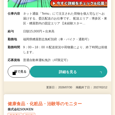
仕事内容
ネット通販「Temu」にて注文された荷物を個人宅などへお
届けする、委託配送のお仕事です。 配送エリア：博多区・東
区・糟屋郡内の固定エリア 【未経験スター…
給与
日額15,000円＋出来高
勤務地
福岡県糟屋郡志免町別府（車・バイク・通勤可）
勤務時間
9：00～18：00 ※配送状況や荷物量により、終了時間は前後
します。
応募資格
普通自動車運転免許（AT限定可）
詳細を見る
後で見る
更新日： 2026/07/30 掲載終了日： 2027/02/12
健康食品・化粧品・治験等のモニター
株式会社SOUKEN