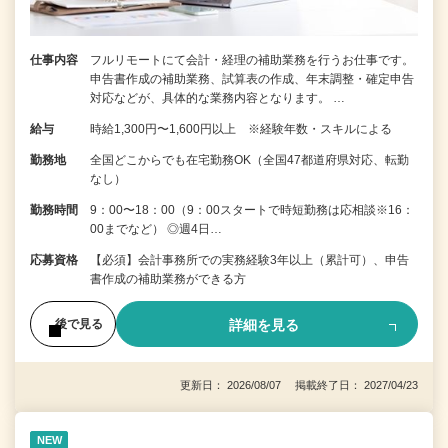
仕事内容
フルリモートにて会計・経理の補助業務を行うお仕事です。
申告書作成の補助業務、試算表の作成、年末調整・確定申告
対応などが、具体的な業務内容となります。 …
給与
時給1,300円〜1,600円以上 ※経験年数・スキルによる
勤務地
全国どこからでも在宅勤務OK（全国47都道府県対応、転勤
なし）
勤務時間
9：00〜18：00（9：00スタートで時短勤務は応相談※16：
00までなど） ◎週4日…
応募資格
【必須】会計事務所での実務経験3年以上（累計可）、申告
書作成の補助業務ができる方
詳細を見る
後で見る
更新日： 2026/08/07 掲載終了日： 2027/04/23
NEW