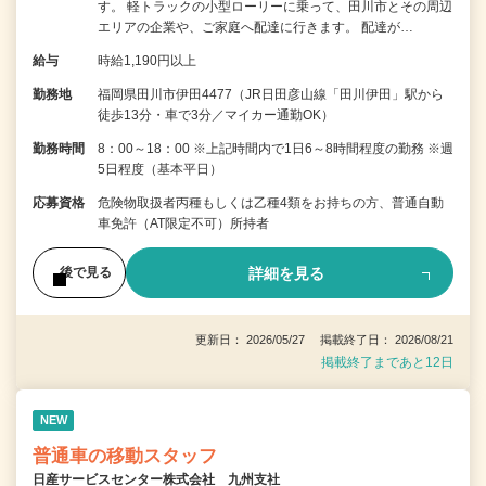
す。 軽トラックの小型ローリーに乗って、田川市とその周辺
エリアの企業や、ご家庭へ配達に行きます。 配達が…
給与
時給1,190円以上
勤務地
福岡県田川市伊田4477（JR日田彦山線「田川伊田」駅から
徒歩13分・車で3分／マイカー通勤OK）
勤務時間
8：00～18：00 ※上記時間内で1日6～8時間程度の勤務 ※週
5日程度（基本平日）
応募資格
危険物取扱者丙種もしくは乙種4類をお持ちの方、普通自動
車免許（AT限定不可）所持者
詳細を見る
後で見る
更新日： 2026/05/27 掲載終了日： 2026/08/21
掲載終了まであと12日
NEW
普通車の移動スタッフ
日産サービスセンター株式会社 九州支社