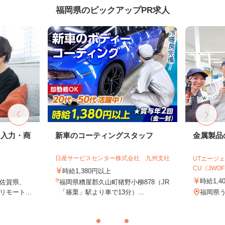
福岡県のピックアップPR求人
タ入力・商
新車のコーティングスタッフ
金属製品
日産サービスセンター株式会社 九州支社
UTエージェ
CU《JWOF1
時給1,380円以上
時給1,4
佐賀県、
福岡県糟屋郡久山町猪野小柳878（JR
モート...
「篠栗」駅より車で13分）...
福岡県