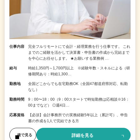
仕事内容
完全フルリモートにて会計・経理業務を行う仕事です。 これ
までのご経験を活かして決算書・申告書の作成から完結まで
を中⼼にお任せします。 ★お願いする業務例 …
給与
時給1,350円～1,700円以上 ※経験年数・スキルによる（研
修期間あり：時給1,300…
勤務地
全国どこからでも在宅勤務OK（全国47都道府県対応、転勤
なし）
勤務時間
9：00〜18：00（9：00スタートで時短勤務は応相談※16：
00までなど） ◎週4日…
応募資格
【必須】会計事務所での実務経験5年以上（累計可）、申告
書の作成を1人で完結できる方
詳細を見る
後で見る