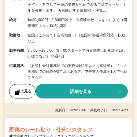
を持ち、自立して一連の業務を完結できるプロフェッショナ
ルを募集します。 ★お願いする業務例 ・決算…
給与
時給1,400円～1,800円以上 ※経験年数・スキルによる（研
修期間あり：時給1,300…
勤務地
全国どこからでも在宅勤務OK（全国47都道府県対応、転勤
なし）
勤務時間
9：00〜18：00（9：00スタートで時短勤務は応相談※16：
00までなど） ◎週4日…
応募資格
【必須】会計事務所での実務経験5年以上（累計可）、1つの
事務所での経験が3年以上ある方、申告書の作成を1人で完結
できる方
詳細を見る
後で見る
更新日： 2026/08/06 掲載終了日： 2027/04/23
野菜のシール貼り・仕分けスタッフ
株式会社グリーンファーム・コミュニケーションズ