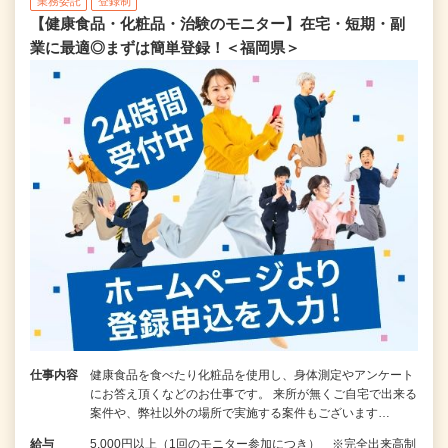
業務委託
登録制
【健康食品・化粧品・治験のモニター】在宅・短期・副
業に最適◎まずは簡単登録！＜福岡県＞
仕事内容
健康食品を食べたり化粧品を使用し、身体測定やアンケート
にお答え頂くなどのお仕事です。 来所が無くご自宅で出来る
案件や、弊社以外の場所で実施する案件もございます…
給与
5,000円以上（1回のモニター参加につき） ※完全出来高制