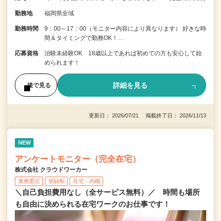
勤務地
福岡県全域
勤務時間
9：00～17：00（モニター内容により異なります） 好きな時
間＆タイミングで勤務OK！…
応募資格
治験未経験OK 18歳以上であれば初めての方も安心して始
められます！
詳細を見る
後で見る
更新日： 2026/07/21 掲載終了日： 2026/11/13
NEW
アンケートモニター（完全在宅）
株式会社 クラウドワーカー
業務委託
登録制
在宅・内職
＼自己負担費用なし（全サービス無料）／ 時間も場所
も自由に決められる在宅ワークのお仕事です！