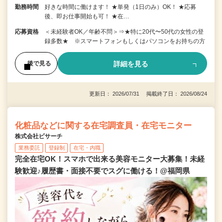
勤務時間
好きな時間に働けます！ ★単発（1日のみ）OK！ ★応募
後、即お仕事開始も可！ ★在…
応募資格
＜未経験者OK／年齢不問＞⇒★特に20代〜50代の女性の登
録多数★ ※スマートフォンもしくはパソコンをお持ちの方
詳細を見る
後で見る
更新日： 2026/07/31 掲載終了日： 2026/08/24
化粧品などに関する在宅調査員・在宅モニター
株式会社ビサーチ
業務委託
登録制
在宅・内職
完全在宅OK！スマホで出来る美容モニター大募集！未経
験歓迎♪履歴書・面接不要でスグに働ける！@福岡県