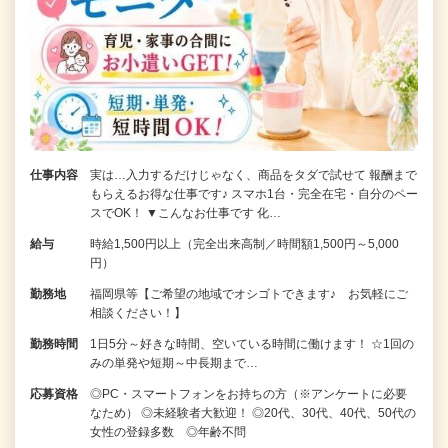
仕事内容
実は…入力するだけじゃなく、商品をタダで試せて 報酬まで
もらえるお得な仕事です♪ スマホ1台・完全在宅・自分のペー
スでOK！ ▼こんなお仕事です 化…
給与
時給1,500円以上（完全出来高制／時間額1,500円～5,000
円）
勤務地
福岡県等【ご希望の地域でオシゴトできます♪ お気軽にご
相談ください！】
勤務時間
1日5分～好きな時間、空いている時間に働けます！ ☆1回の
みの単発や短期～中長期まで…
応募資格
◎PC・スマートフォンをお持ちの方（※アンケートに必要
なため） ◎未経験者大歓迎！ ◎20代、30代、40代、50代の
女性の登録多数 ◎年齢不問