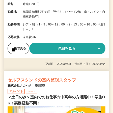
給与
時給1,200円
勤務地
福岡県粕屋郡宇美町井野433-1トワード2階（車・バイク・自
転車通勤可）
勤務時間
シフト制 （1）9：00～12：00 （2）13：00～16：00 ※週3
日～、1日…
応募資格
未経験OK
詳細を見る
後で見る
更新日： 2026/07/28 掲載終了日： 2026/09/04
セルフスタンドの室内監視スタッフ
株式会社ナカハタ 添田SS
アルバイト
パート
＜土日のみ＞室内でのお仕事☆中高年の方活躍中！学生O
K！実務経験不問！