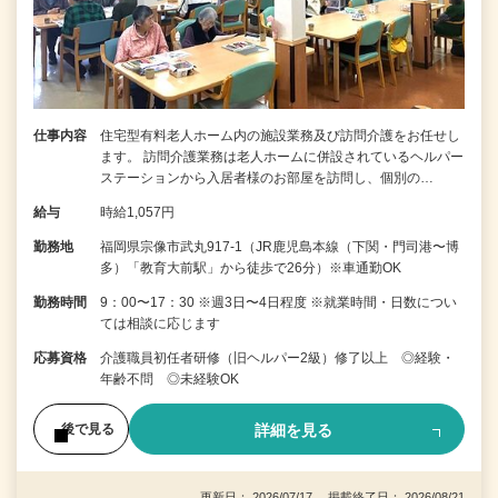
仕事内容
住宅型有料老人ホーム内の施設業務及び訪問介護をお任せし
ます。 訪問介護業務は老人ホームに併設されているヘルパー
ステーションから入居者様のお部屋を訪問し、個別の…
給与
時給1,057円
勤務地
福岡県宗像市武丸917-1（JR鹿児島本線（下関・門司港〜博
多）「教育大前駅」から徒歩で26分）※車通勤OK
勤務時間
9：00〜17：30 ※週3日〜4日程度 ※就業時間・日数につい
ては相談に応じます
応募資格
介護職員初任者研修（旧ヘルパー2級）修了以上 ◎経験・
年齢不問 ◎未経験OK
詳細を見る
後で見る
更新日： 2026/07/17 掲載終了日： 2026/08/21