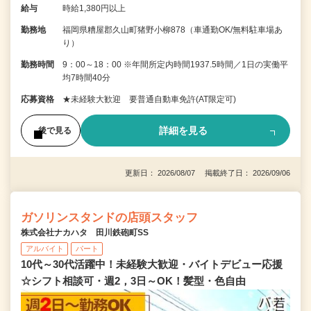
給与
時給1,380円以上
勤務地
福岡県糟屋郡久山町猪野小柳878（車通勤OK/無料駐車場あ
り）
勤務時間
9：00～18：00 ※年間所定内時間1937.5時間／1日の実働平
均7時間40分
応募資格
★未経験大歓迎 要普通自動車免許(AT限定可)
詳細を見る
後で見る
更新日： 2026/08/07 掲載終了日： 2026/09/06
ガソリンスタンドの店頭スタッフ
株式会社ナカハタ 田川鉄砲町SS
アルバイト
パート
10代～30代活躍中！未経験大歓迎・バイトデビュー応援
☆シフト相談可・週2，3日～OK！髪型・色自由