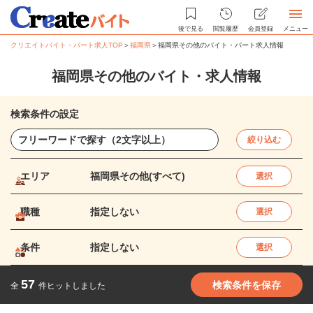
後で見る
閲覧履歴
会員登録
メニュー
クリエイトバイト・パート求人TOP
＞
福岡県
＞
福岡県その他のバイト・パート求人情報
福岡県その他のバイト・求人情報
検索条件の設定
絞り込む
エリア
福岡県その他(すべて)
選択
職種
指定しない
選択
条件
指定しない
選択
57
検索条件を保存
全
件ヒットしました