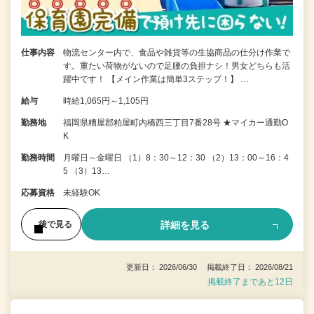
仕事内容
物流センター内で、食品や雑貨等の生協商品の仕分け作業で
す。重たい荷物がないので足腰の負担ナシ！男女どちらも活
躍中です！ 【メイン作業は簡単3ステップ！】 …
給与
時給1,065円～1,105円
勤務地
福岡県糟屋郡粕屋町内橋西三丁目7番28号 ★マイカー通勤O
K
勤務時間
月曜日～金曜日 （1）8：30～12：30 （2）13：00～16：4
5 （3）13…
応募資格
未経験OK
詳細を見る
後で見る
更新日： 2026/06/30 掲載終了日： 2026/08/21
掲載終了まであと12日