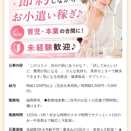
仕事内容
「このコスメ、自分の肌に合うかな？」「試してみたいけ
ど、費用が気になる…」 そんな気持ち、美容モニターで解決
できます♪ 気になる化粧品・健康食品・サプリメン…
給与
時給1,500円以上（完全出来高制／時間額1,500円～5,000
円）
勤務地
福岡県等 ◆勤務地多数♪ご自宅やお近くの店舗で間時間に
働けます♪
勤務時間
1日5分～OK！好きな時間やスキマ時間でサクッと♪ ☆1日の
み～中長期まで幅広く大歓迎♪…
応募資格
未経験OK＆年齢不問！夏休みの1回きり・単発も大歓迎！ ★