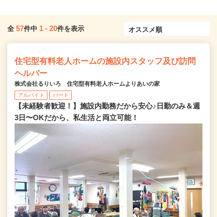
57
1
-
20
全
件中
件を表示
住宅型有料老人ホームの施設内スタッフ及び訪問
ヘルパー
株式会社るりいろ 住宅型有料老人ホームよりあいの家
アルバイト
パート
【未経験者歓迎！】施設内勤務だから安心♪日勤のみ＆週
3日〜OKだから、私生活と両立可能！