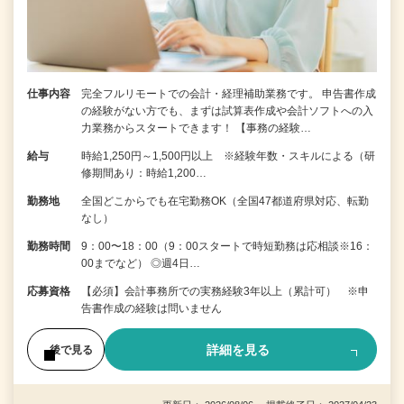
仕事内容
完全フルリモートでの会計・経理補助業務です。 申告書作成
の経験がない⽅でも、まずは試算表作成や会計ソフトへの⼊
⼒業務からスタートできます！ 【事務の経験…
給与
時給1,250円～1,500円以上 ※経験年数・スキルによる（研
修期間あり：時給1,200…
勤務地
全国どこからでも在宅勤務OK（全国47都道府県対応、転勤
なし）
勤務時間
9：00〜18：00（9：00スタートで時短勤務は応相談※16：
00までなど） ◎週4日…
応募資格
【必須】会計事務所での実務経験3年以上（累計可） ※申
告書作成の経験は問いません
詳細を見る
後で見る