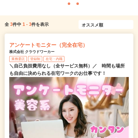
3
1
-
3
全
件中
件を表示
アンケートモニター（完全在宅）
株式会社 クラウドワーカー
業務委託
登録制
在宅・内職
＼自己負担費用なし（全サービス無料）／ 時間も場所
も自由に決められる在宅ワークのお仕事です！