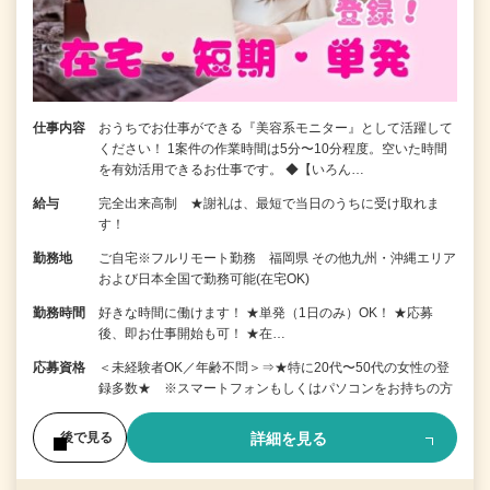
仕事内容
おうちでお仕事ができる『美容系モニター』として活躍して
ください！ 1案件の作業時間は5分〜10分程度。空いた時間
を有効活用できるお仕事です。 ◆【いろん…
給与
完全出来高制 ★謝礼は、最短で当日のうちに受け取れま
す！
勤務地
ご自宅※フルリモート勤務 福岡県 その他九州・沖縄エリア
および日本全国で勤務可能(在宅OK)
勤務時間
好きな時間に働けます！ ★単発（1日のみ）OK！ ★応募
後、即お仕事開始も可！ ★在…
応募資格
＜未経験者OK／年齢不問＞⇒★特に20代〜50代の女性の登
録多数★ ※スマートフォンもしくはパソコンをお持ちの方
詳細を見る
後で見る