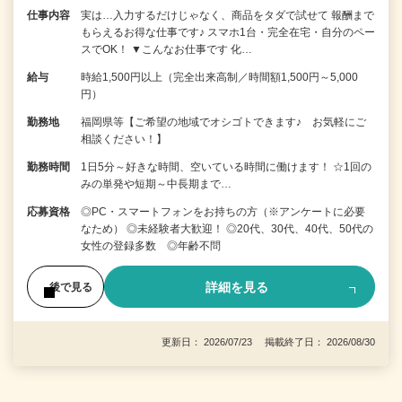
仕事内容
実は…入力するだけじゃなく、商品をタダで試せて 報酬まで
もらえるお得な仕事です♪ スマホ1台・完全在宅・自分のペー
スでOK！ ▼こんなお仕事です 化…
給与
時給1,500円以上（完全出来高制／時間額1,500円～5,000
円）
勤務地
福岡県等【ご希望の地域でオシゴトできます♪ お気軽にご
相談ください！】
勤務時間
1日5分～好きな時間、空いている時間に働けます！ ☆1回の
みの単発や短期～中長期まで…
応募資格
◎PC・スマートフォンをお持ちの方（※アンケートに必要
なため） ◎未経験者大歓迎！ ◎20代、30代、40代、50代の
女性の登録多数 ◎年齢不問
詳細を見る
後で見る
更新日： 2026/07/23 掲載終了日： 2026/08/30