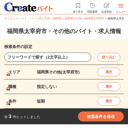
後で見る
閲覧履歴
会員登録
メニュー
クリエイトバイト・パート求人TOP
＞
福岡県
＞
福岡県その他
＞
福岡県太宰府市
＞
福岡県太宰府市
福岡県太宰府市・その他のバイト・求人情報
検索条件の設定
絞り込む
エリア
福岡県その他(太宰府市)
選択
職種
指定しない
選択
条件
短期
選択
3
検索条件を保存
全
件ヒットしました