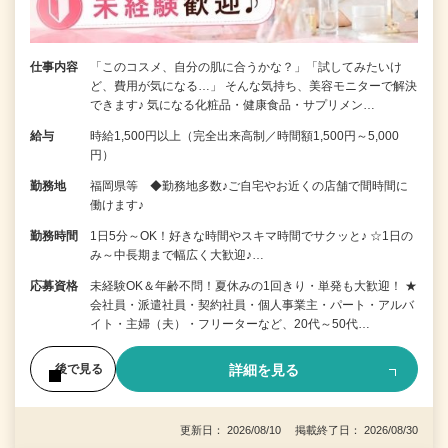
仕事内容
「このコスメ、自分の肌に合うかな？」「試してみたいけ
ど、費用が気になる…」 そんな気持ち、美容モニターで解決
できます♪ 気になる化粧品・健康食品・サプリメン…
給与
時給1,500円以上（完全出来高制／時間額1,500円～5,000
円）
勤務地
福岡県等 ◆勤務地多数♪ご自宅やお近くの店舗で間時間に
働けます♪
勤務時間
1日5分～OK！好きな時間やスキマ時間でサクッと♪ ☆1日の
み～中長期まで幅広く大歓迎♪…
応募資格
未経験OK＆年齢不問！夏休みの1回きり・単発も大歓迎！ ★
会社員・派遣社員・契約社員・個人事業主・パート・アルバ
イト・主婦（夫）・フリーターなど、20代～50代…
詳細を見る
後で見る
更新日： 2026/08/10 掲載終了日： 2026/08/30