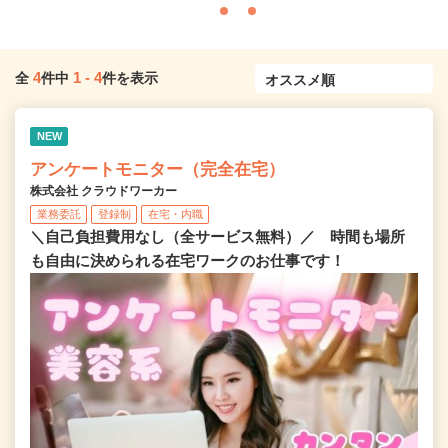
4
1
-
4
全
件中
件を表示
NEW
アンケートモニター（完全在宅）
株式会社 クラウドワーカー
業務委託
登録制
在宅・内職
＼自己負担費用なし（全サービス無料）／ 時間も場所
も自由に決められる在宅ワークのお仕事です！