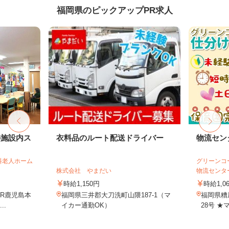
福岡県のピックアップPR求人
の施設内ス
衣料品のルート配送ドライバー
物流セン
料老人ホーム
グリーンコ
株式会社 やまだい
物流センタ
時給1,150円
時給1,0
JR鹿児島本
福岡県三井郡大刀洗町山隈187-1（マ
福岡県糟
..
イカー通勤OK）
28号 ★