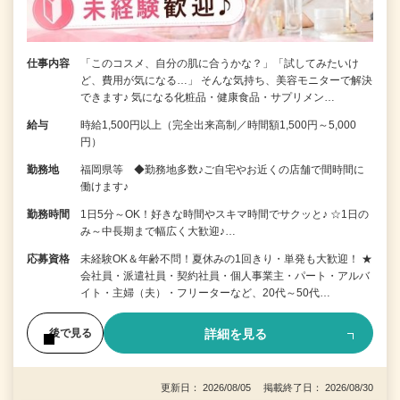
仕事内容
「このコスメ、自分の肌に合うかな？」「試してみたいけ
ど、費用が気になる…」 そんな気持ち、美容モニターで解決
できます♪ 気になる化粧品・健康食品・サプリメン…
給与
時給1,500円以上（完全出来高制／時間額1,500円～5,000
円）
勤務地
福岡県等 ◆勤務地多数♪ご自宅やお近くの店舗で間時間に
働けます♪
勤務時間
1日5分～OK！好きな時間やスキマ時間でサクッと♪ ☆1日の
み～中長期まで幅広く大歓迎♪…
応募資格
未経験OK＆年齢不問！夏休みの1回きり・単発も大歓迎！ ★
会社員・派遣社員・契約社員・個人事業主・パート・アルバ
イト・主婦（夫）・フリーターなど、20代～50代…
詳細を見る
後で見る
更新日： 2026/08/05 掲載終了日： 2026/08/30