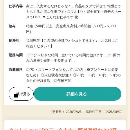
仕事内容
実は…入力するだけじゃなく、商品をタダで試せて 報酬まで
もらえるお得な仕事です♪ スマホ1台・完全在宅・自分のペー
スでOK！ ▼こんなお仕事です 化…
給与
時給1,500円以上（完全出来高制／時間額1,500円～5,000
円）
勤務地
福岡県等【ご希望の地域でオシゴトできます♪ お気軽にご
相談ください！】
勤務時間
1日5分～好きな時間、空いている時間に働けます！ ☆1回の
みの単発や短期～中長期まで…
応募資格
◎PC・スマートフォンをお持ちの方（※アンケートに必要
なため） ◎未経験者大歓迎！ ◎20代、30代、40代、50代の
女性の登録多数 ◎年齢不問
詳細を見る
後で見る
更新日： 2026/07/23 掲載終了日： 2026/08/30