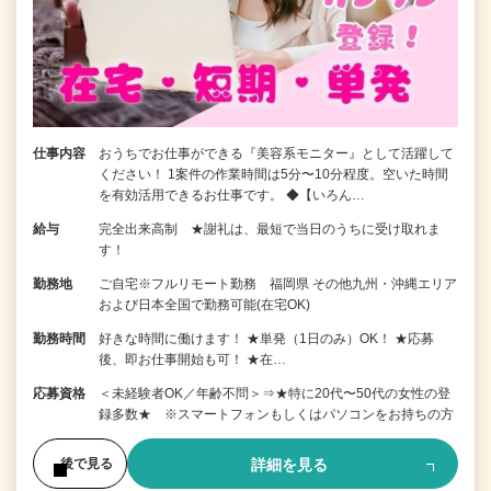
仕事内容
おうちでお仕事ができる『美容系モニター』として活躍して
ください！ 1案件の作業時間は5分〜10分程度。空いた時間
を有効活用できるお仕事です。 ◆【いろん…
給与
完全出来高制 ★謝礼は、最短で当日のうちに受け取れま
す！
勤務地
ご自宅※フルリモート勤務 福岡県 その他九州・沖縄エリア
および日本全国で勤務可能(在宅OK)
勤務時間
好きな時間に働けます！ ★単発（1日のみ）OK！ ★応募
後、即お仕事開始も可！ ★在…
応募資格
＜未経験者OK／年齢不問＞⇒★特に20代〜50代の女性の登
録多数★ ※スマートフォンもしくはパソコンをお持ちの方
詳細を見る
後で見る