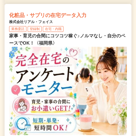
化粧品・サプリの在宅データ入力
株式会社リアル・フェイス
業務委託
登録制
在宅・内職
家事・育児の合間にコツコツ稼ぐ♪ノルマなし・自分のペ
ースでOK！〈福岡県〉