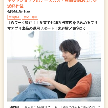
ネットショップのデータ入力・商品登録および発
送軽作業
合同会社Re Start
業務委託
在宅・内職
【Wワーク歓迎！】副業で月15万円前後を見込めるフリ
マアプリ出品の運用サポート！未経験／在宅OK
仕事内容
出品入力から発送まで！ ネット通販の仕組みが学べる◎ ＼2