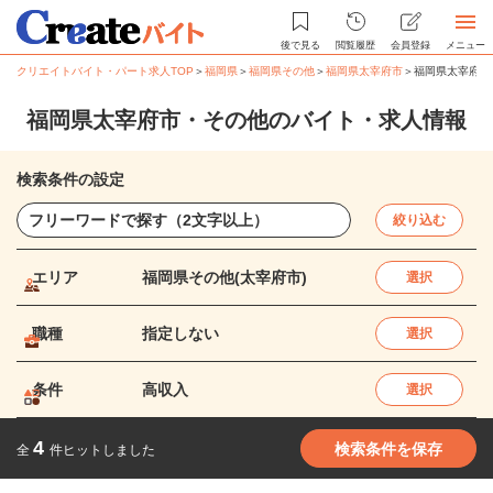
後で見る
閲覧履歴
会員登録
メニュー
クリエイトバイト・パート求人TOP
＞
福岡県
＞
福岡県その他
＞
福岡県太宰府市
＞
福岡県太宰府市
福岡県太宰府市・その他のバイト・求人情報
検索条件の設定
絞り込む
エリア
福岡県その他(太宰府市)
選択
職種
指定しない
選択
条件
高収入
選択
4
検索条件を保存
全
件ヒットしました