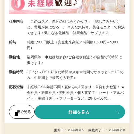
仕事内容
「このコスメ、自分の肌に合うかな？」「試してみたいけ
ど、費用が気になる…」 そんな気持ち、美容モニターで解決
できます♪ 気になる化粧品・健康食品・サプリメン…
給与
時給1,500円以上（完全出来高制／時間額1,500円～5,000
円）
勤務地
福岡県等 ◆勤務地多数♪ご自宅やお近くの店舗で間時間に
働けます♪
勤務時間
1日5分～OK！好きな時間やスキマ時間でサクッと♪ ☆1日の
み～中長期まで幅広く大歓迎♪…
応募資格
未経験OK＆年齢不問！夏休みの1回きり・単発も大歓迎！ ★
会社員・派遣社員・契約社員・個人事業主・パート・アルバ
イト・主婦（夫）・フリーターなど、20代～50代…
詳細を見る
後で見る
更新日： 2026/08/05 掲載終了日： 2026/08/30