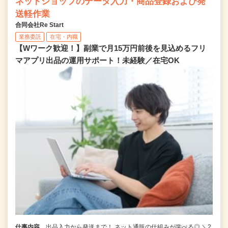
ネットショップのデータ入力・商品登録および発
送軽作業
合同会社Re Start
業務委託
在宅・内職
【Wワーク歓迎！】副業で月15万円前後を見込めるフリ
マアプリ出品の運用サポート！未経験／在宅OK
仕事内容
出品入力から発送まで！ ネット通販の仕組みが学べる◎ ＼2