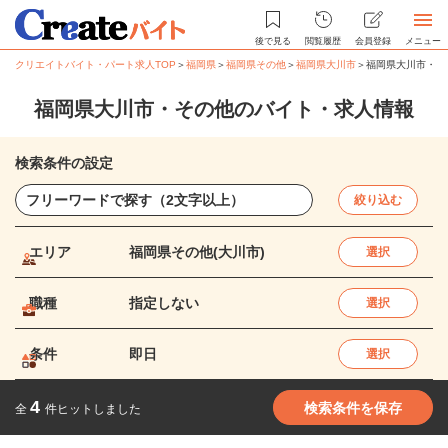
後で見る
閲覧履歴
会員登録
メニュー
クリエイトバイト・パート求人TOP
＞
福岡県
＞
福岡県その他
＞
福岡県大川市
＞
福岡県大川市・そ
福岡県大川市・その他のバイト・求人情報
検索条件の設定
絞り込む
エリア
福岡県その他(大川市)
選択
職種
指定しない
選択
条件
即日
選択
4
検索条件を保存
全
件ヒットしました