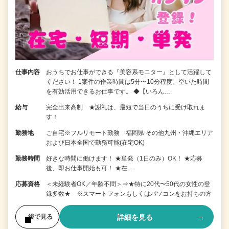
仕事内容
おうちでお仕事ができる『美容系モニター』として活躍して
ください！ 1案件の作業時間は5分〜10分程度。空いた時間
を有効活用できるお仕事です。 ◆【いろん…
給与
完全出来高制 ★謝礼は、最短で当日のうちに受け取れま
す！
勤務地
ご自宅※フルリモート勤務 福岡県 その他九州・沖縄エリア
および日本全国で勤務可能(在宅OK)
勤務時間
好きな時間に働けます！ ★単発（1日のみ）OK！ ★応募
後、即お仕事開始も可！ ★在…
応募資格
＜未経験者OK／年齢不問＞⇒★特に20代〜50代の女性の登
録多数★ ※スマートフォンもしくはパソコンをお持ちの方
詳細を見る
後で見る