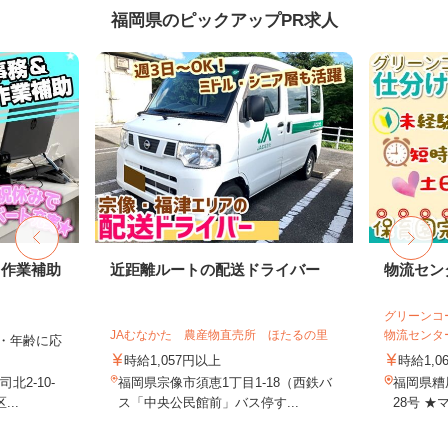
福岡県のピックアップPR求人
・作業補助
近距離ルートの配送ドライバー
物流セン
グリーンコ
JAむなかた 農産物直売所 ほたるの里
物流センタ
ル・年齢に応
時給1,057円以上
時給1,0
2-10-
福岡県宗像市須恵1丁目1-18（西鉄バ
福岡県糟
..
ス「中央公民館前」バス停す...
28号 ★