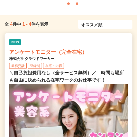
4
1
-
4
全
件中
件を表示
NEW
アンケートモニター（完全在宅）
株式会社 クラウドワーカー
業務委託
登録制
在宅・内職
＼自己負担費用なし（全サービス無料）／ 時間も場所
も自由に決められる在宅ワークのお仕事です！