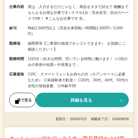
仕事内容
実は…入力するだけじゃなく、商品をタダで試せて 報酬まで
もらえるお得な仕事です♪ スマホ1台・完全在宅・自分のペー
スでOK！ ▼こんなお仕事です 化…
給与
時給1,500円以上（完全出来高制／時間額1,500円～5,000
円）
勤務地
福岡県等【ご希望の地域でオシゴトできます♪ お気軽にご
相談ください！】
勤務時間
1日5分～好きな時間、空いている時間に働けます！ ☆1回の
みの単発や短期～中長期まで…
応募資格
◎PC・スマートフォンをお持ちの方（※アンケートに必要
なため） ◎未経験者大歓迎！ ◎20代、30代、40代、50代の
女性の登録多数 ◎年齢不問
詳細を見る
後で見る
更新日： 2026/07/23 掲載終了日： 2026/08/30