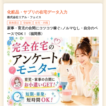
化粧品・サプリの在宅データ入力
株式会社リアル・フェイス
業務委託
登録制
在宅・内職
家事・育児の合間にコツコツ稼ぐ♪ノルマなし・自分のペ
ースでOK！〈福岡県〉