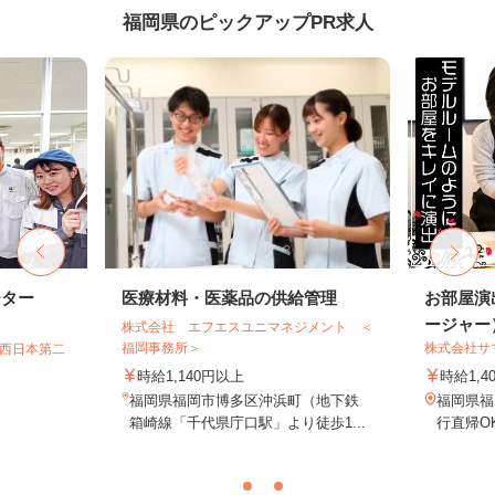
福岡県のピックアップPR求人
ーター
医療材料・医薬品の供給管理
お部屋演
ージャー
株式会社 エフエスユニマネジメント ＜
福岡事務所＞
株式会社サ
T西日本第二
時給1,140円以上
時給1,4
福岡県福岡市博多区沖浜町（地下鉄
福岡県福
箱崎線「千代県庁口駅」より徒歩1...
行直帰O