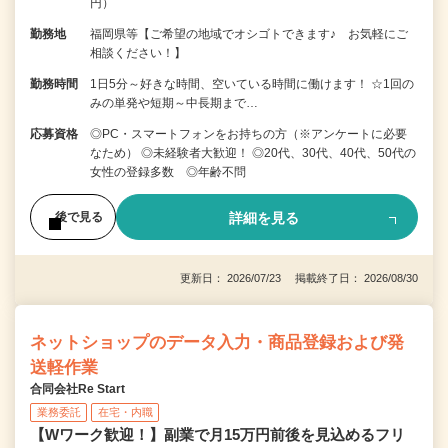
円）
勤務地
福岡県等【ご希望の地域でオシゴトできます♪ お気軽にご
相談ください！】
勤務時間
1日5分～好きな時間、空いている時間に働けます！ ☆1回の
みの単発や短期～中長期まで…
応募資格
◎PC・スマートフォンをお持ちの方（※アンケートに必要
なため） ◎未経験者大歓迎！ ◎20代、30代、40代、50代の
女性の登録多数 ◎年齢不問
詳細を見る
後で見る
更新日： 2026/07/23 掲載終了日： 2026/08/30
ネットショップのデータ入力・商品登録および発
送軽作業
合同会社Re Start
業務委託
在宅・内職
【Wワーク歓迎！】副業で月15万円前後を見込めるフリ