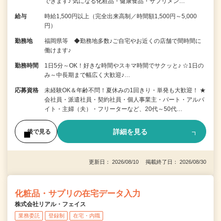
できます♪ 気になる化粧品・健康食品・サプリメン…
給与
時給1,500円以上（完全出来高制／時間額1,500円～5,000
円）
勤務地
福岡県等 ◆勤務地多数♪ご自宅やお近くの店舗で間時間に
働けます♪
勤務時間
1日5分～OK！好きな時間やスキマ時間でサクッと♪ ☆1日の
み～中長期まで幅広く大歓迎♪…
応募資格
未経験OK＆年齢不問！夏休みの1回きり・単発も大歓迎！ ★
会社員・派遣社員・契約社員・個人事業主・パート・アルバ
イト・主婦（夫）・フリーターなど、20代～50代…
詳細を見る
後で見る
更新日： 2026/08/10 掲載終了日： 2026/08/30
化粧品・サプリの在宅データ入力
株式会社リアル・フェイス
業務委託
登録制
在宅・内職