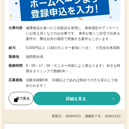
仕事内容
健康食品を食べたり化粧品を使用し、身体測定やアンケート
にお答え頂くなどのお仕事です。 来所が無くご自宅で出来る
案件や、弊社以外の場所で実施する案件もございます…
給与
5,000円以上（1回のモニター参加につき） ※完全出来高制
勤務地
福岡県全域
勤務時間
9：00～17：00（モニター内容により異なります） 好きな時
間＆タイミングで勤務OK！…
応募資格
治験未経験OK 18歳以上であれば初めての方も安心して始
められます！
詳細を見る
後で見る
更新日： 2026/07/21 掲載終了日： 2026/11/13