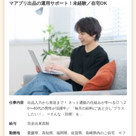
マアプリ出品の運用サポート！未経験／在宅OK
仕事内容
出品入力から発送まで！ ネット通販の仕組みが学べる◎ ＼2
0〜40代の男性が活躍中／ 「毎月の給料に“あと少し”プラス
したい！」 ⇒そんな〈目標〉を…
給与
完全出来高制
勤務地
愛媛県、高知県、福岡県、佐賀県、長崎県内のご自宅 ※フ