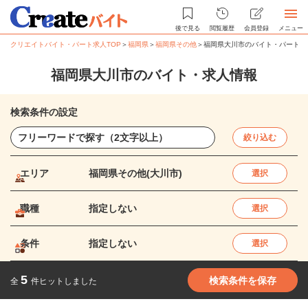
後で見る
閲覧履歴
会員登録
メニュー
クリエイトバイト・パート求人TOP
＞
福岡県
＞
福岡県その他
＞
福岡県大川市のバイト・パート求
福岡県大川市のバイト・求人情報
検索条件の設定
絞り込む
エリア
福岡県その他(大川市)
選択
職種
指定しない
選択
条件
指定しない
選択
5
検索条件を保存
全
件ヒットしました