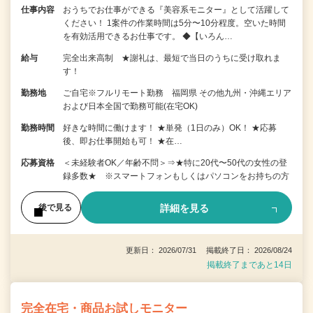
仕事内容
おうちでお仕事ができる『美容系モニター』として活躍して
ください！ 1案件の作業時間は5分〜10分程度。空いた時間
を有効活用できるお仕事です。 ◆【いろん…
給与
完全出来高制 ★謝礼は、最短で当日のうちに受け取れま
す！
勤務地
ご自宅※フルリモート勤務 福岡県 その他九州・沖縄エリア
および日本全国で勤務可能(在宅OK)
勤務時間
好きな時間に働けます！ ★単発（1日のみ）OK！ ★応募
後、即お仕事開始も可！ ★在…
応募資格
＜未経験者OK／年齢不問＞⇒★特に20代〜50代の女性の登
録多数★ ※スマートフォンもしくはパソコンをお持ちの方
詳細を見る
後で見る
更新日： 2026/07/31 掲載終了日： 2026/08/24
掲載終了まであと14日
完全在宅・商品お試しモニター