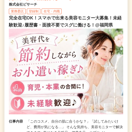
株式会社ビサーチ
業務委託
登録制
在宅・内職
完全在宅OK！スマホで出来る美容モニター大募集！未経
験歓迎♪履歴書・面接不要でスグに働ける！@福岡県
仕事内容
「このコスメ、自分の肌に合うかな？」「試してみたいけ
ど、費用が気になる…」 そんな気持ち、美容モニターで解決