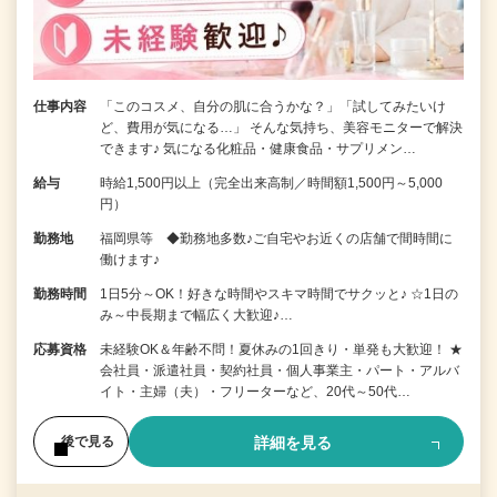
仕事内容
「このコスメ、自分の肌に合うかな？」「試してみたいけ
ど、費用が気になる…」 そんな気持ち、美容モニターで解決
できます♪ 気になる化粧品・健康食品・サプリメン…
給与
時給1,500円以上（完全出来高制／時間額1,500円～5,000
円）
勤務地
福岡県等 ◆勤務地多数♪ご自宅やお近くの店舗で間時間に
働けます♪
勤務時間
1日5分～OK！好きな時間やスキマ時間でサクッと♪ ☆1日の
み～中長期まで幅広く大歓迎♪…
応募資格
未経験OK＆年齢不問！夏休みの1回きり・単発も大歓迎！ ★
会社員・派遣社員・契約社員・個人事業主・パート・アルバ
イト・主婦（夫）・フリーターなど、20代～50代…
詳細を見る
後で見る