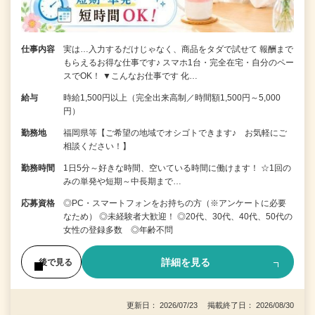
仕事内容
実は…入力するだけじゃなく、商品をタダで試せて 報酬まで
もらえるお得な仕事です♪ スマホ1台・完全在宅・自分のペー
スでOK！ ▼こんなお仕事です 化…
給与
時給1,500円以上（完全出来高制／時間額1,500円～5,000
円）
勤務地
福岡県等【ご希望の地域でオシゴトできます♪ お気軽にご
相談ください！】
勤務時間
1日5分～好きな時間、空いている時間に働けます！ ☆1回の
みの単発や短期～中長期まで…
応募資格
◎PC・スマートフォンをお持ちの方（※アンケートに必要
なため） ◎未経験者大歓迎！ ◎20代、30代、40代、50代の
女性の登録多数 ◎年齢不問
詳細を見る
後で見る
更新日： 2026/07/23 掲載終了日： 2026/08/30