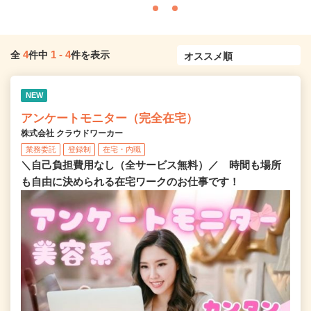
4
1
-
4
全
件中
件を表示
NEW
アンケートモニター（完全在宅）
株式会社 クラウドワーカー
業務委託
登録制
在宅・内職
＼自己負担費用なし（全サービス無料）／ 時間も場所
も自由に決められる在宅ワークのお仕事です！