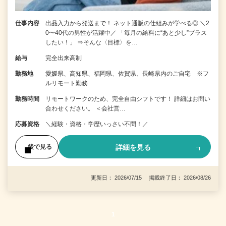
仕事内容
出品入力から発送まで！ ネット通販の仕組みが学べる◎ ＼2
0〜40代の男性が活躍中／ 「毎月の給料に“あと少し”プラス
したい！」 ⇒そんな〈目標〉を…
給与
完全出来高制
勤務地
愛媛県、高知県、福岡県、佐賀県、長崎県内のご自宅 ※フ
ルリモート勤務
勤務時間
リモートワークのため、完全自由シフトです！ 詳細はお問い
合わせください。 ＜会社営…
応募資格
＼経験・資格・学歴いっさい不問！／
詳細を見る
後で見る
更新日： 2026/07/15 掲載終了日： 2026/08/26
1