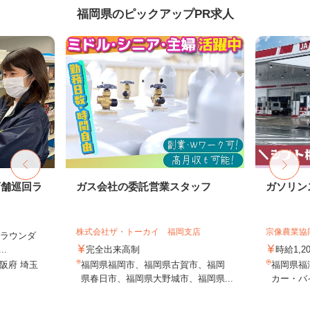
福岡県のピックアップPR求人
店舗巡回ラ
ガス会社の委託営業スタッフ
ガソリン
株式会社ザ・トーカイ 福岡支店
宗像農業協
（ラウンダ
.
完全出来高制
時給1,2
阪府 埼玉
福岡県福岡市、福岡県古賀市、福岡
福岡県福
県春日市、福岡県大野城市、福岡県...
カー・バイ