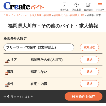
後で見る
閲覧履歴
会員登録
メニュー
クリエイトバイト・パート求人TOP
＞
福岡県
＞
福岡県その他
＞
福岡県大川市
＞
福岡県大川市・そ
福岡県大川市・その他のバイト・求人情報
検索条件の設定
絞り込む
エリア
福岡県その他(大川市)
選択
職種
指定しない
選択
条件
在宅・内職
選択
4
検索条件を保存
全
件ヒットしました