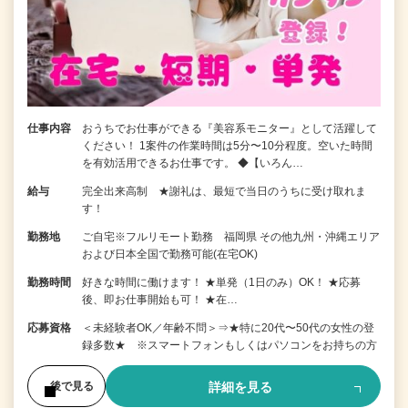
仕事内容
おうちでお仕事ができる『美容系モニター』として活躍して
ください！ 1案件の作業時間は5分〜10分程度。空いた時間
を有効活用できるお仕事です。 ◆【いろん…
給与
完全出来高制 ★謝礼は、最短で当日のうちに受け取れま
す！
勤務地
ご自宅※フルリモート勤務 福岡県 その他九州・沖縄エリア
および日本全国で勤務可能(在宅OK)
勤務時間
好きな時間に働けます！ ★単発（1日のみ）OK！ ★応募
後、即お仕事開始も可！ ★在…
応募資格
＜未経験者OK／年齢不問＞⇒★特に20代〜50代の女性の登
録多数★ ※スマートフォンもしくはパソコンをお持ちの方
詳細を見る
後で見る